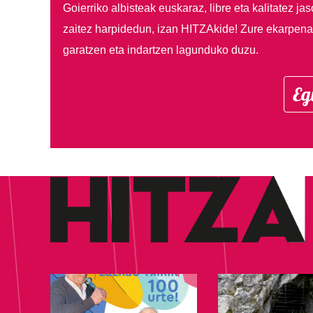
Goierriko albisteak euskaraz, libre eta kalitatez ja
zaitez harpidedun, izan HITZAkide!
Zure ekarpenar
garatzen eta indartzen lagunduko duzu.
Eg