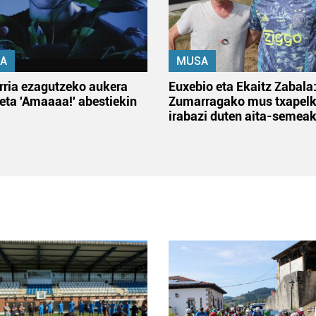
A
MUSA
rria ezagutzeko aukera
Euxebio eta Ekaitz Zabala
 eta 'Amaaaa!' abestiekin
Zumarragako mus txapelk
irabazi duten aita-semea