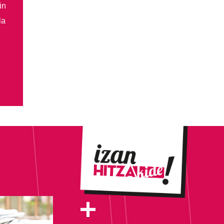
in
la
+