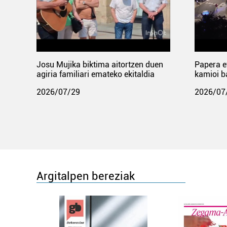
Josu Mujika biktima aitortzen duen
Papera e
agiria familiari emateko ekitaldia
kamioi b
2026/07/29
2026/07
Argitalpen bereziak