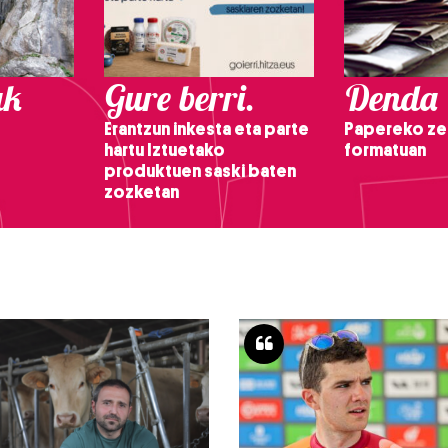
ak
Gure berri.
Denda
Erantzun inkesta eta parte
Papereko ze
hartu Iztuetako
formatuan
produktuen saski baten
zozketan