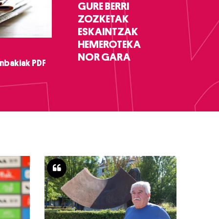
GURE BERRI
ZOZKETAK
ESKAINTZAK
HEMEROTEKA
NOR GARA
nbakiak PDF