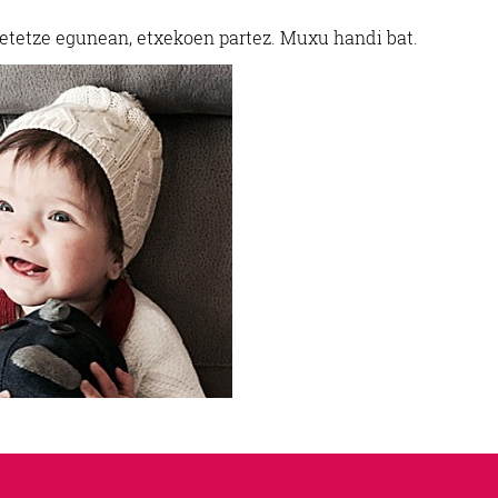
ebetetze egunean, etxekoen partez. Muxu handi bat.