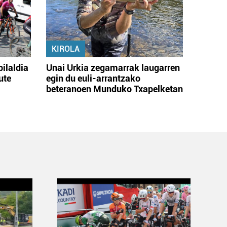
KIROLA
bilaldia
Unai Urkia zegamarrak laugarren
ute
egin du euli-arrantzako
beteranoen Munduko Txapelketan