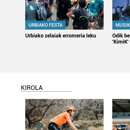
URBIAKO FESTA
MUSIK
Urbiako zelaiak erromeria leku
Odik be
'KimiK'
KIROLA