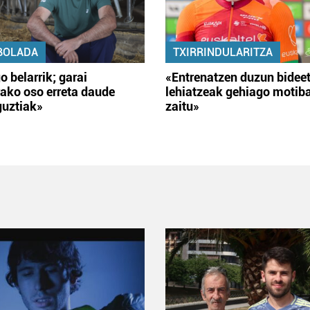
BOLADA
TXIRRINDULARITZA
o belarrik; garai
«Entrenatzen duzun bidee
ako oso erreta daude
lehiatzeak gehiago motib
guztiak»
zaitu»