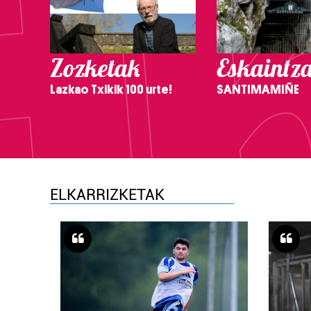
Zozketak
Eskaintz
Lazkao Txikik 100 urte!
SANTIMAMIÑE
ELKARRIZKETAK