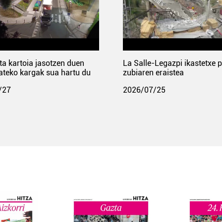
ta kartoia jasotzen duen
La Salle-Legazpi ikastetxe 
ateko kargak sua hartu du
zubiaren eraistea
/27
2026/07/25