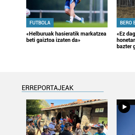
FUTBOLA
BERO 
«Helburuak hasieratik markatzea
«Ez dag
beti gaiztoa izaten da»
honetar
bazter 
ERREPORTAJEAK