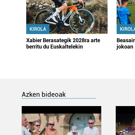
KIROLA
KIROL
Xabier Berasategik 2028ra arte
Beasain
berritu du Euskaltelekin
jokoan
Azken bideoak