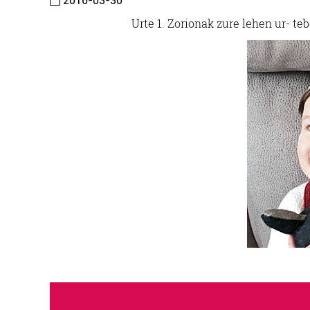
2016-03-30
Urte 1. Zorionak zure lehen ur- t