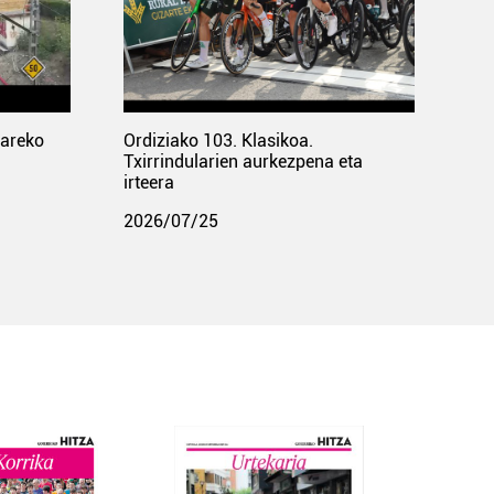
pareko
Ordiziako 103. Klasikoa.
Txirrindularien aurkezpena eta
irteera
2026/07/25