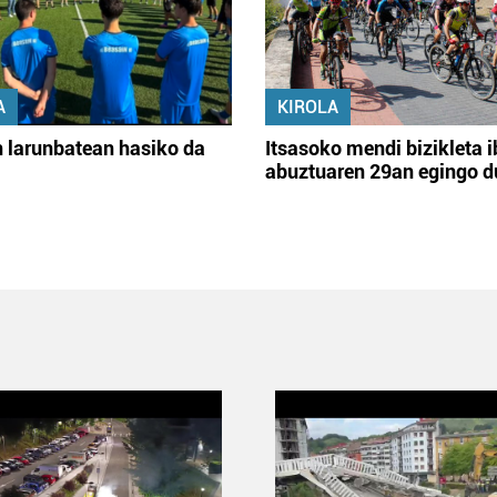
A
KIROLA
 larunbatean hasiko da
Itsasoko mendi bizikleta i
abuztuaren 29an egingo d