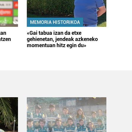
MEMORIA HISTORIKOA
tan
«Gai tabua izan da etxe
atzen
gehienetan, jendeak azkeneko
momentuan hitz egin du»