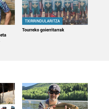
TXIRRINDULARITZA
:
Tourreko goierritarrak
eta
k