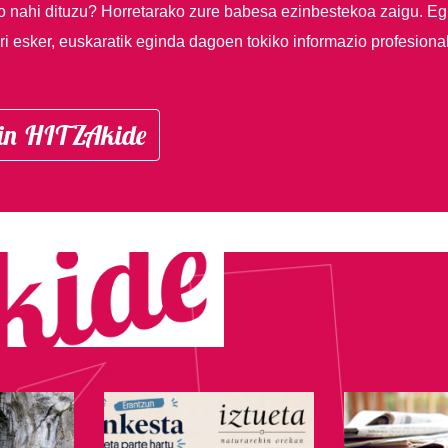
so nahi dituzu?
Horretarako zure babesa ezinbestekoa zaigu. Eg
i esker, euskaratik eginda dagoen tokiko informazio profesiona
in HITZAkide