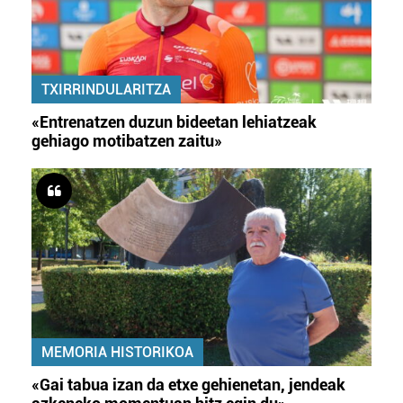
TXIRRINDULARITZA
«Entrenatzen duzun bideetan lehiatzeak
gehiago motibatzen zaitu»
MEMORIA HISTORIKOA
«Gai tabua izan da etxe gehienetan, jendeak