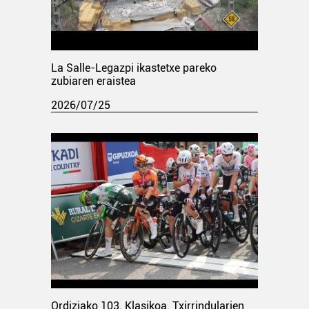
La Salle-Legazpi ikastetxe pareko
zubiaren eraistea
2026/07/25
Ordiziako 103. Klasikoa. Txirrindularien