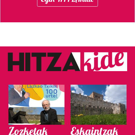
Zozketak
Eskaintzak