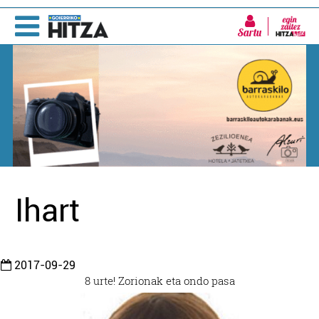
Sartu
Ihart
2017-09-29
8 urte! Zorionak eta ondo pasa