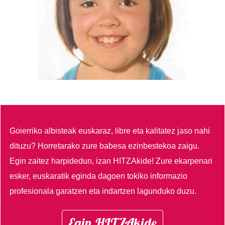
Goierriko albisteak euskaraz, libre eta kalitatez jaso nahi
dituzu?
Horretarako zure babesa ezinbestekoa zaigu.
Egin zaitez harpidedun, izan HITZAkide!
Zure ekarpenari
esker, euskaratik eginda dagoen tokiko informazio
profesionala garatzen eta indartzen lagunduko duzu.
Egin HITZAkide