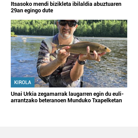
Itsasoko mendi bizikleta ibilaldia abuztuaren
29an egingo dute
KIROLA
Unai Urkia zegamarrak laugarren egin du euli-
arrantzako beteranoen Munduko Txapelketan