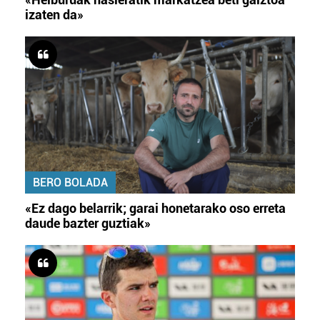
izaten da»
BERO BOLADA
«Ez dago belarrik; garai honetarako oso erreta
daude bazter guztiak»