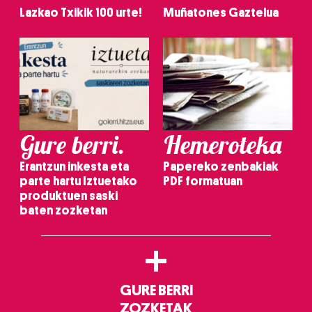
Lazkao Txikik 100 urte!
Muñatones Gaztelua
Gure berri.
Hemeroteka
Erantzun inkesta eta
Papereko zenbakiak
parte hartu Iztuetako
PDF formatuan
produktuen saski
baten zozketan
+
GURE BERRI
ZOZKETAK