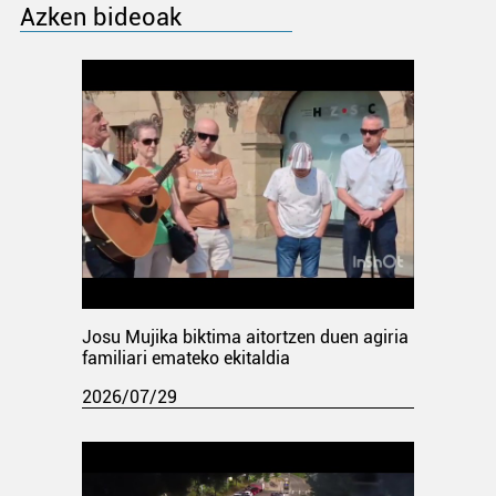
Azken bideoak
Josu Mujika biktima aitortzen duen agiria
familiari emateko ekitaldia
2026/07/29