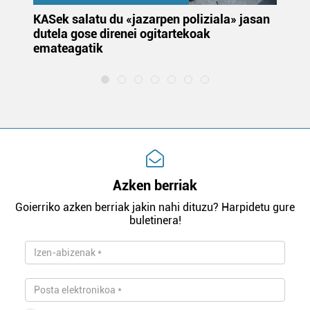
KASek salatu du «jazarpen poliziala» jasan
Pa
dutela gose direnei ogitartekoak
da
emateagatik
«s
Azken berriak
Goierriko azken berriak jakin nahi dituzu? Harpidetu gure
buletinera!