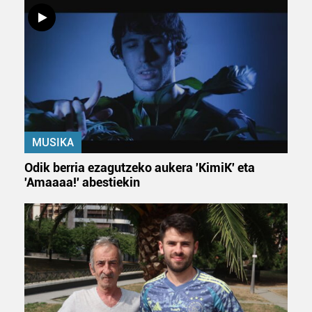
MUSIKA
Odik berria ezagutzeko aukera 'KimiK' eta
'Amaaaa!' abestiekin