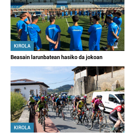
Bazkide batzuek ez dizute baimenik eskatzen, eta beren
interes komertzial legitimoetan babesten dira. Ikusi gure
bazkideen zerrenda, beren ustez zein helburutarako
duten interes legitimoa eta horren aurka nola egin
dezakezun ikusteko.
KIROLA
Lortu zure datu pertsonalak prozesatzeko moduari
buruzko informazio gehiago eta ezarri zure lehentasunak
Beasain larunbatean hasiko da jokoan
datuen atalean. Edozein unetan alda edo ken dezakezu
zure baimena Cookieen adierazpenean.
Webgune honek cookie propioak eta hirugarrenen cookie-
fitxategiak erabiltzen ditu. Zure esperientzia eta
zerbitzuak hobetzeko asmoz, cookie teknologiaz
baliatzen gara. Ohar hau onartuz gero, teknologia hori
erabiltzeko baimen esplizitua ematen diguzu.
Gehiago
irakurri
KIROLA