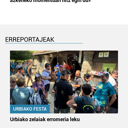
azkeneko momentuan hitz egin du»
ERREPORTAJEAK
URBIAKO FESTA
Urbiako zelaiak erromeria leku