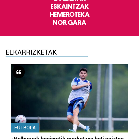
ESKAINTZAK
HEMEROTEKA
NOR GARA
ELKARRIZKETAK
FUTBOLA
«Helburuak hasieratik markatzea beti gaiztoa