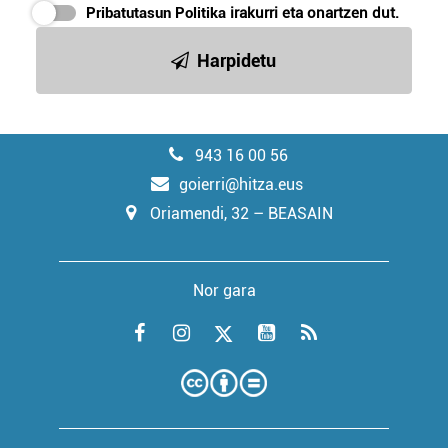
Pribatutasun Politika
irakurri eta onartzen dut.
Harpidetu
943 16 00 56
goierri@hitza.eus
Oriamendi, 32 – BEASAIN
Nor gara