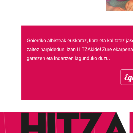
Goierriko albisteak euskaraz, libre eta kalitatez ja
zaitez harpidedun, izan HITZAkide!
Zure ekarpenar
garatzen eta indartzen lagunduko duzu.
Eg