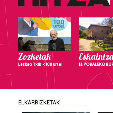
Zozketak
Eskaintz
Lazkao Txikik 100 urte!
EL POBALEKO BU
ELKARRIZKETAK