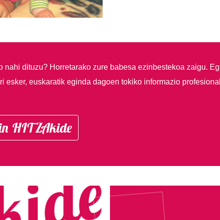
so nahi dituzu?
Horretarako zure babesa ezinbestekoa zaigu. Eg
i esker, euskaratik eginda dagoen tokiko informazio profesiona
in HITZAkide