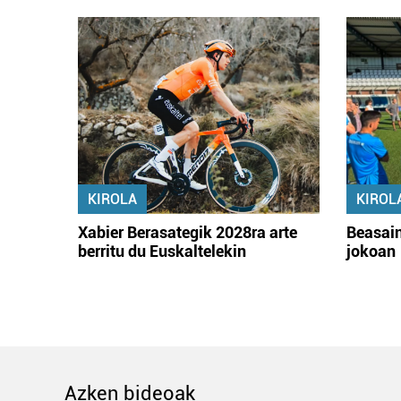
KIROLA
KIROL
Xabier Berasategik 2028ra arte
Beasain
berritu du Euskaltelekin
jokoan
Azken bideoak