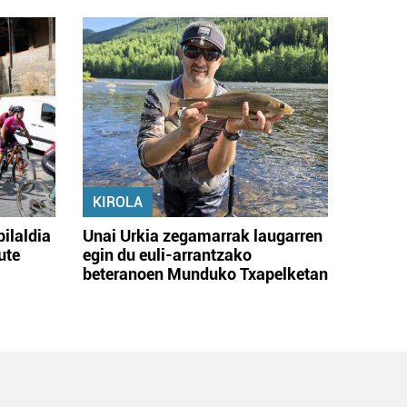
KIROLA
bilaldia
Unai Urkia zegamarrak laugarren
ute
egin du euli-arrantzako
beteranoen Munduko Txapelketan