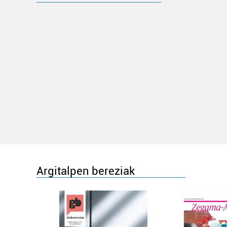
Argitalpen bereziak