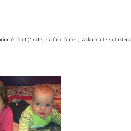
rionak Ihart (4 urte) eta Ibiur (urte 1). Asko maite zaituztegu