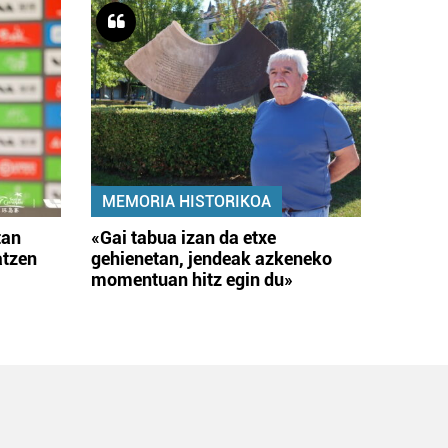
MEMORIA HISTORIKOA
tan
«Gai tabua izan da etxe
atzen
gehienetan, jendeak azkeneko
momentuan hitz egin du»