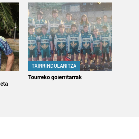
TXIRRINDULARITZA
:
Tourreko goierritarrak
eta
k