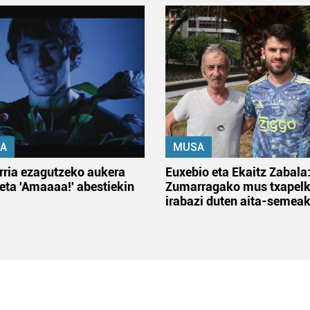
A
MUSA
rria ezagutzeko aukera
Euxebio eta Ekaitz Zabala
 eta 'Amaaaa!' abestiekin
Zumarragako mus txapelk
irabazi duten aita-semea