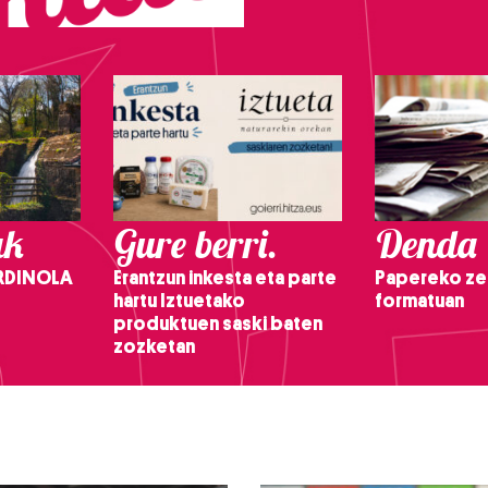
ak
Gure berri.
Denda
RDINOLA
Erantzun inkesta eta parte
Papereko ze
hartu Iztuetako
formatuan
produktuen saski baten
zozketan