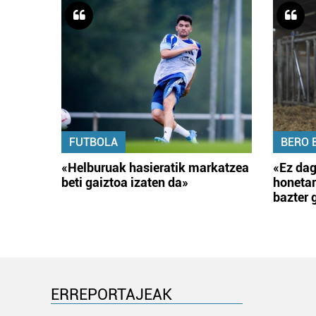
FUTBOLA
BERO 
«Helburuak hasieratik markatzea
«Ez dag
beti gaiztoa izaten da»
honetar
bazter 
ERREPORTAJEAK