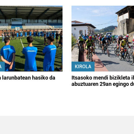
A
KIROLA
 larunbatean hasiko da
Itsasoko mendi bizikleta i
abuztuaren 29an egingo d