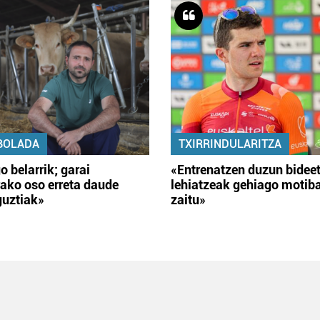
BOLADA
TXIRRINDULARITZA
o belarrik; garai
«Entrenatzen duzun bidee
ako oso erreta daude
lehiatzeak gehiago motib
guztiak»
zaitu»