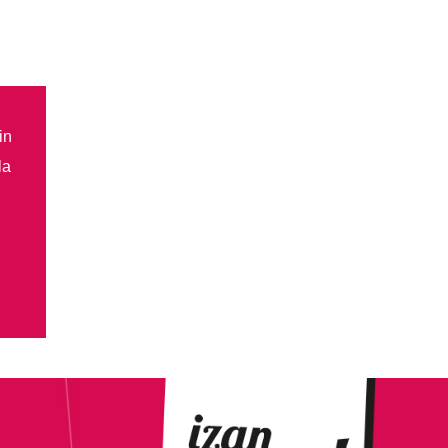
in
la