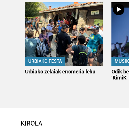
URBIAKO FESTA
MUSIK
Urbiako zelaiak erromeria leku
Odik be
'KimiK'
KIROLA