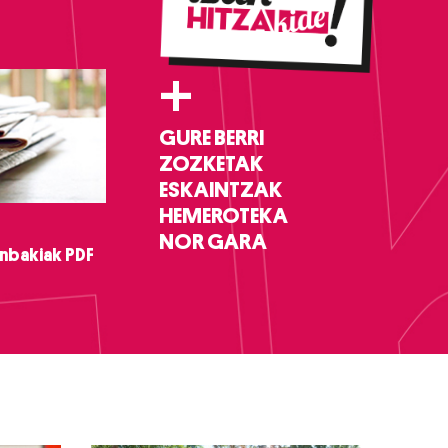
+
GURE BERRI
ZOZKETAK
ESKAINTZAK
HEMEROTEKA
NOR GARA
nbakiak PDF