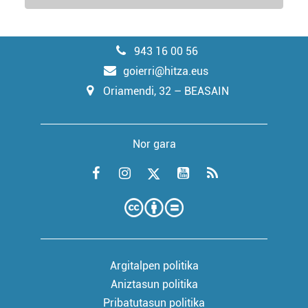
943 16 00 56
goierri@hitza.eus
Oriamendi, 32 – BEASAIN
Nor gara
Argitalpen politika
Aniztasun politika
Pribatutasun politika