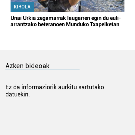
KIROLA
Unai Urkia zegamarrak laugarren egin du euli-
arrantzako beteranoen Munduko Txapelketan
Azken bideoak
Ez da informaziorik aurkitu sartutako
datuekin.