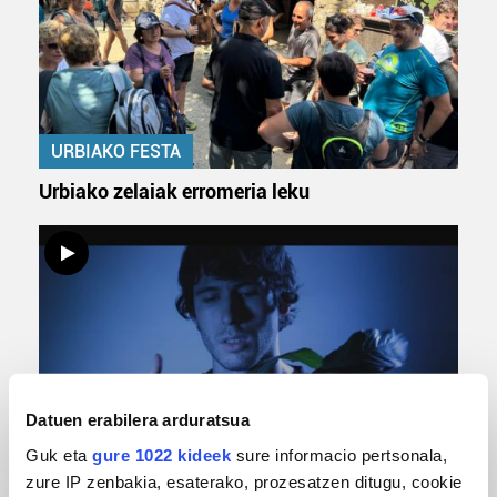
URBIAKO FESTA
Urbiako zelaiak erromeria leku
Datuen erabilera arduratsua
MUSIKA
Guk eta
gure 1022 kideek
sure informacio pertsonala,
zure IP zenbakia, esaterako, prozesatzen ditugu, cookie
Odik berria ezagutzeko aukera 'KimiK' eta