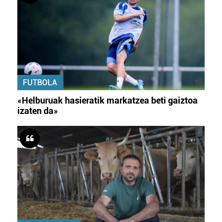
FUTBOLA
«Helburuak hasieratik markatzea beti gaiztoa
izaten da»