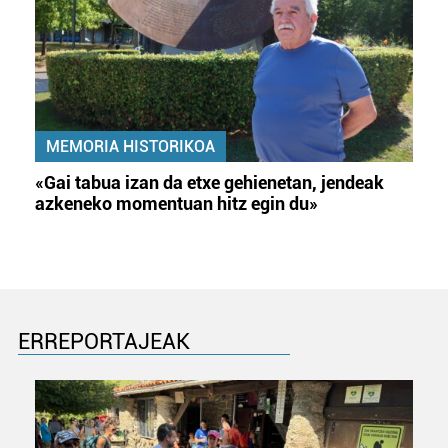
MEMORIA HISTORIKOA
«Gai tabua izan da etxe gehienetan, jendeak
azkeneko momentuan hitz egin du»
ERREPORTAJEAK