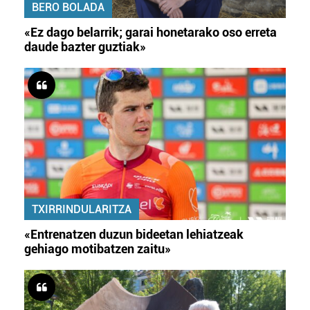
BERO BOLADA
«Ez dago belarrik; garai honetarako oso erreta
daude bazter guztiak»
TXIRRINDULARITZA
«Entrenatzen duzun bideetan lehiatzeak
gehiago motibatzen zaitu»