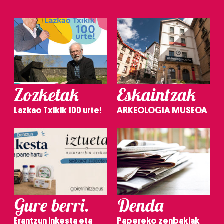
Zozketak
Eskaintzak
Lazkao Txikik 100 urte!
ARKEOLOGIA MUSEOA
Gure berri.
Denda
Erantzun inkesta eta
Papereko zenbakiak