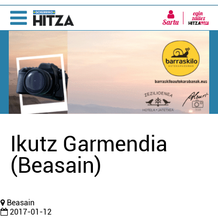
Sartu
Ikutz Garmendia
(Beasain)
Beasain
2017-01-12