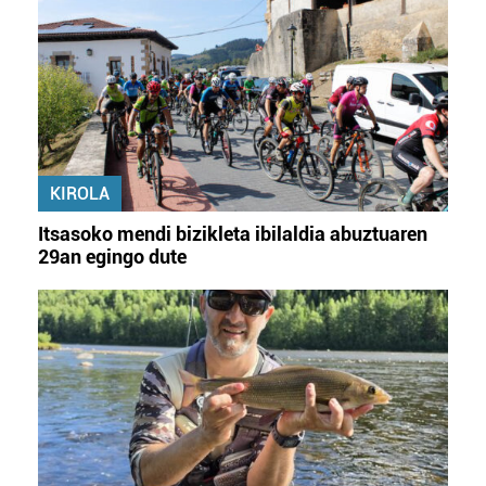
KIROLA
Itsasoko mendi bizikleta ibilaldia abuztuaren
29an egingo dute