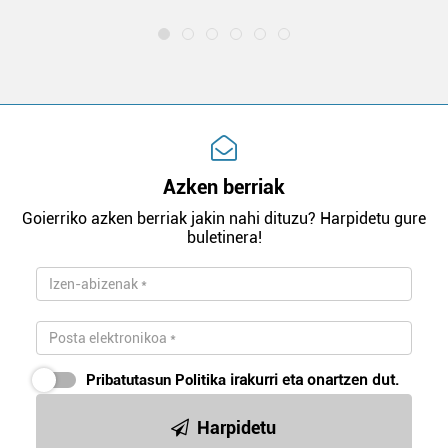
Azken berriak
Goierriko azken berriak jakin nahi dituzu? Harpidetu gure
buletinera!
Pribatutasun Politika
irakurri eta onartzen dut.
Harpidetu