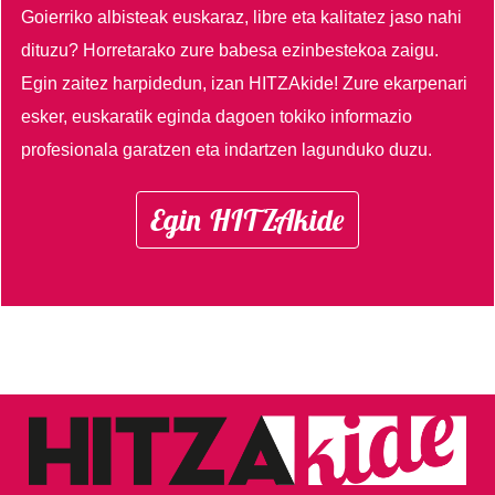
Goierriko albisteak euskaraz, libre eta kalitatez jaso nahi
dituzu?
Horretarako zure babesa ezinbestekoa zaigu.
Egin zaitez harpidedun, izan HITZAkide!
Zure ekarpenari
esker, euskaratik eginda dagoen tokiko informazio
profesionala garatzen eta indartzen lagunduko duzu.
Egin HITZAkide