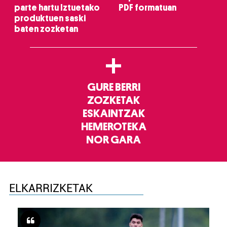
parte hartu Iztuetako
PDF formatuan
produktuen saski
baten zozketan
+
GURE BERRI
ZOZKETAK
ESKAINTZAK
HEMEROTEKA
NOR GARA
ELKARRIZKETAK