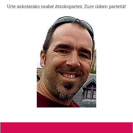
Urte askotarako osaba! Atzoko
partez. Zure iloben partetik!