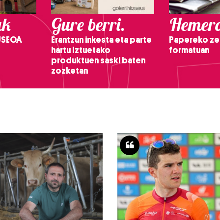
ak
Gure berri.
Hemero
USEOA
Erantzun inkesta eta parte
Papereko ze
hartu Iztuetako
formatuan
produktuen saski baten
zozketan