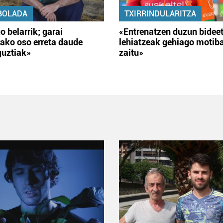
BOLADA
TXIRRINDULARITZA
o belarrik; garai
«Entrenatzen duzun bidee
ako oso erreta daude
lehiatzeak gehiago motib
guztiak»
zaitu»