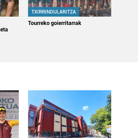
TXIRRINDULARITZA
:
Tourreko goierritarrak
eta
k