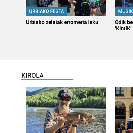
URBIAKO FESTA
MUSIK
Urbiako zelaiak erromeria leku
Odik be
'KimiK'
KIROLA