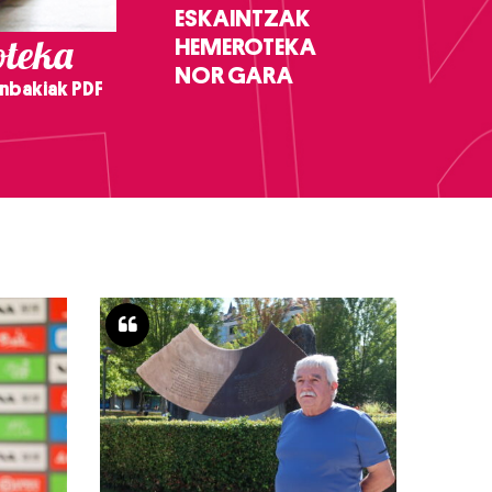
ESKAINTZAK
teka
HEMEROTEKA
NOR GARA
nbakiak PDF