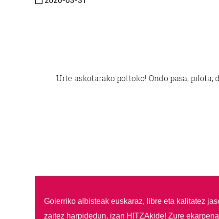
2020-03-31
Urte askotarako pottoko! Ondo pasa, pilota, 
Goierriko albisteak euskaraz, libre eta kalitatez ja
zaitez harpidedun, izan HITZAkide!
Zure ekarpenar