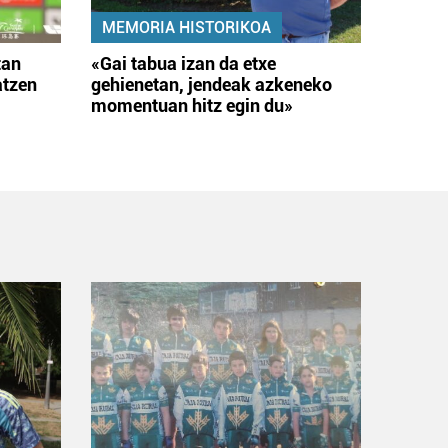
MEMORIA HISTORIKOA
tan
«Gai tabua izan da etxe
atzen
gehienetan, jendeak azkeneko
momentuan hitz egin du»