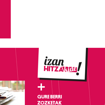
+
GURE BERRI
ZOZKETAK