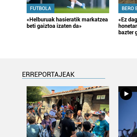
FUTBOLA
BERO 
«Helburuak hasieratik markatzea
«Ez dag
beti gaiztoa izaten da»
honetar
bazter 
ERREPORTAJEAK