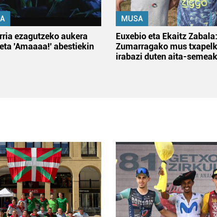
A
MUSA
rria ezagutzeko aukera
Euxebio eta Ekaitz Zabala
 eta 'Amaaaa!' abestiekin
Zumarragako mus txapelk
irabazi duten aita-semea