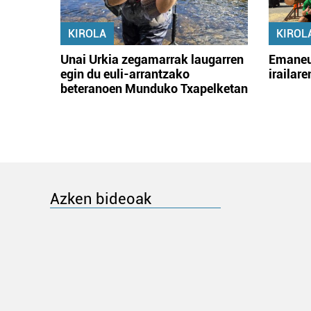
KIROLA
KIROL
Unai Urkia zegamarrak laugarren
Emaneu
egin du euli-arrantzako
irailar
beteranoen Munduko Txapelketan
Azken bideoak