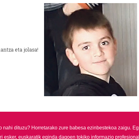
dantza eta jolasa!
so nahi dituzu?
Horretarako zure babesa ezinbestekoa zaigu. Eg
i esker, euskaratik eginda dagoen tokiko informazio profesiona