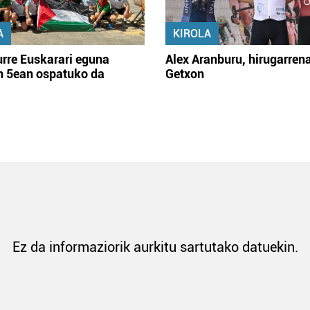
A
KIROLA
rre Euskarari eguna
Alex Aranburu, hirugarren
en 5ean ospatuko da
Getxon
Ez da informaziorik aurkitu sartutako datuekin.