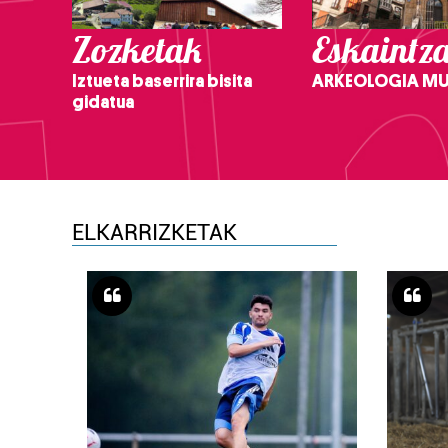
Zozketak
Eskaintz
Iztueta baserrira bisita
ARKEOLOGIA M
gidatua
ELKARRIZKETAK