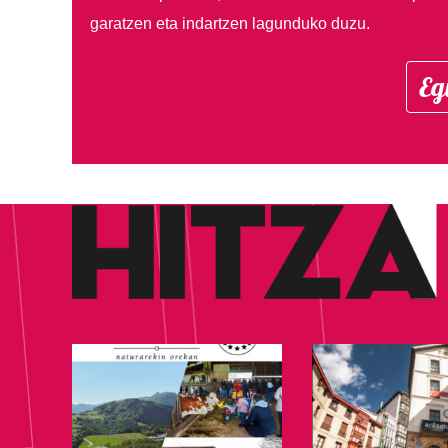
garatzen eta indartzen lagunduko duzu.
Eg