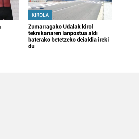
KIROLA
a
Zumarragako Udalak kirol
teknikariaren lanpostua aldi
baterako betetzeko deialdia ireki
du