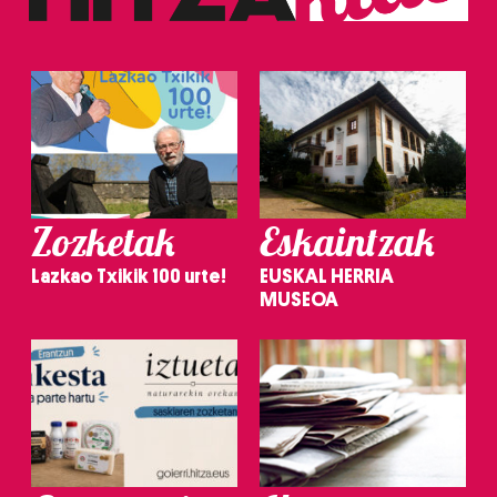
Zozketak
Eskaintzak
Lazkao Txikik 100 urte!
EUSKAL HERRIA
MUSEOA