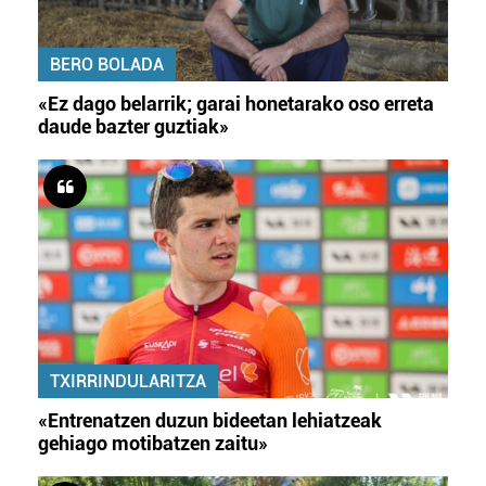
BERO BOLADA
«Ez dago belarrik; garai honetarako oso erreta
daude bazter guztiak»
TXIRRINDULARITZA
«Entrenatzen duzun bideetan lehiatzeak
gehiago motibatzen zaitu»