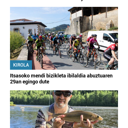
KIROLA
Itsasoko mendi bizikleta ibilaldia abuztuaren
29an egingo dute