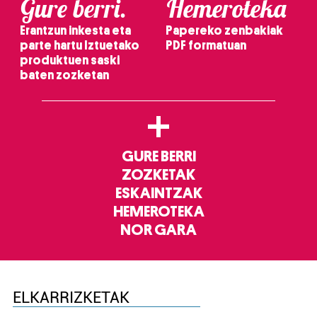
Gure berri.
Hemeroteka
Erantzun inkesta eta
Papereko zenbakiak
parte hartu Iztuetako
PDF formatuan
produktuen saski
baten zozketan
+
GURE BERRI
ZOZKETAK
ESKAINTZAK
HEMEROTEKA
NOR GARA
ELKARRIZKETAK