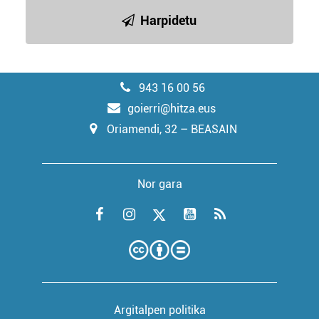
Harpidetu
943 16 00 56
goierri@hitza.eus
Oriamendi, 32 – BEASAIN
Nor gara
Argitalpen politika