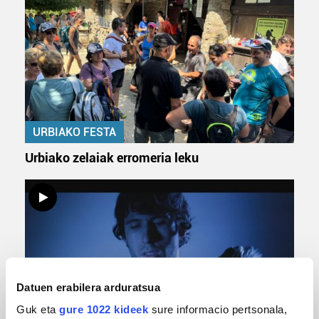
URBIAKO FESTA
Urbiako zelaiak erromeria leku
Datuen erabilera arduratsua
Guk eta
gure 1022 kideek
sure informacio pertsonala,