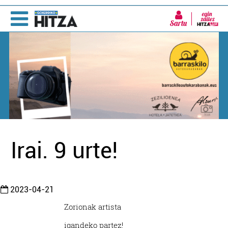
Sartu
Irai. 9 urte!
2023-04-21
Zorionak artista
igandeko partez!