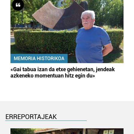
MEMORIA HISTORIKOA
«Gai tabua izan da etxe gehienetan, jendeak
azkeneko momentuan hitz egin du»
ERREPORTAJEAK