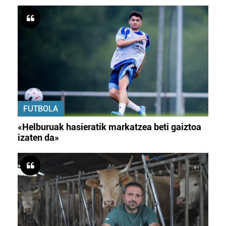
FUTBOLA
«Helburuak hasieratik markatzea beti gaiztoa
izaten da»