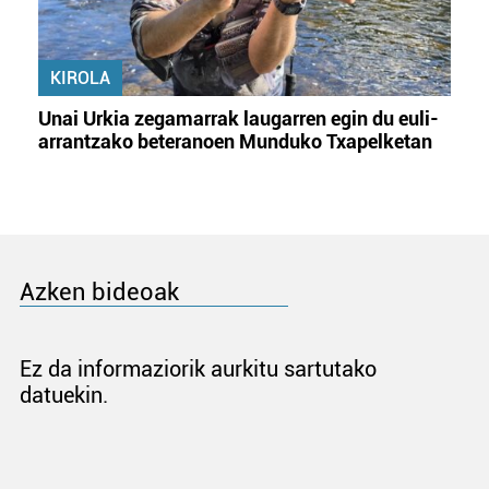
KIROLA
Unai Urkia zegamarrak laugarren egin du euli-
arrantzako beteranoen Munduko Txapelketan
Azken bideoak
Ez da informaziorik aurkitu sartutako
datuekin.