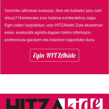
Goierriko albisteak euskaraz, libre eta kalitatez jaso nahi
dituzu?
Horretarako zure babesa ezinbestekoa zaigu.
Egin zaitez harpidedun, izan HITZAkide!
Zure ekarpenari
esker, euskaratik eginda dagoen tokiko informazio
profesionala garatzen eta indartzen lagunduko duzu.
Egin HITZAkide