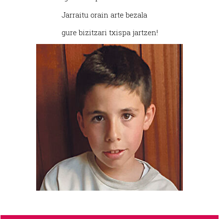
Jarraitu orain arte bezala
gure bizitzari txispa jartzen!