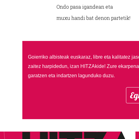
Ondo pasa igandean eta
muxu handi bat denon partetik!
Goierriko albisteak euskaraz, libre eta kalitatez ja
zaitez harpidedun, izan HITZAkide!
Zure ekarpenar
garatzen eta indartzen lagunduko duzu.
Eg