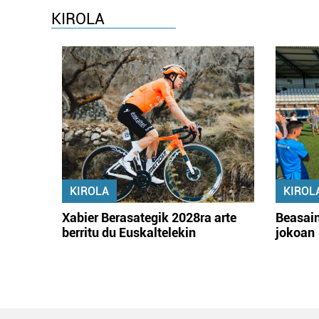
KIROLA
KIROLA
KIROL
Xabier Berasategik 2028ra arte
Beasain
berritu du Euskaltelekin
jokoan