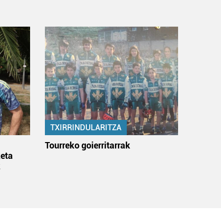
TXIRRINDULARITZA
:
Tourreko goierritarrak
eta
k