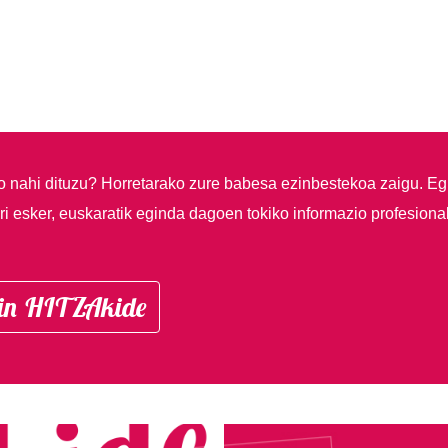
so nahi dituzu?
Horretarako zure babesa ezinbestekoa zaigu. Eg
i esker, euskaratik eginda dagoen tokiko informazio profesiona
in HITZAkide