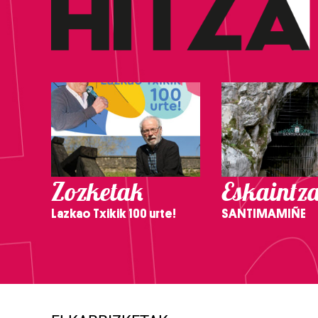
Zozketak
Eskaintz
Lazkao Txikik 100 urte!
SANTIMAMIÑE