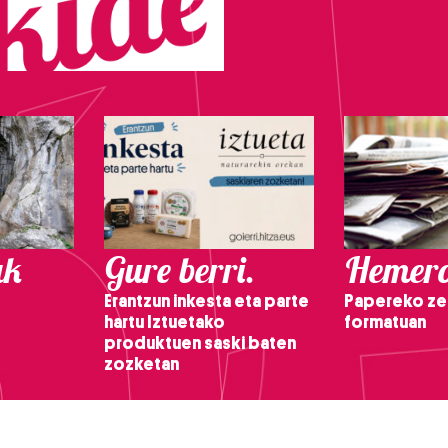
ak
Gure berri.
Hemero
Erantzun inkesta eta parte
Papereko ze
hartu Iztuetako
formatuan
produktuen saski baten
zozketan