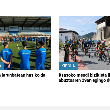
A
KIROLA
 larunbatean hasiko da
Itsasoko mendi bizikleta i
abuztuaren 29an egingo d