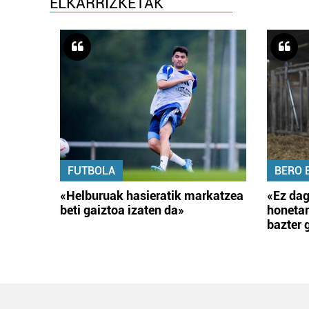
ELKARRIZKETAK
FUTBOLA
BERO 
«Helburuak hasieratik markatzea
«Ez dag
beti gaiztoa izaten da»
honetar
bazter 