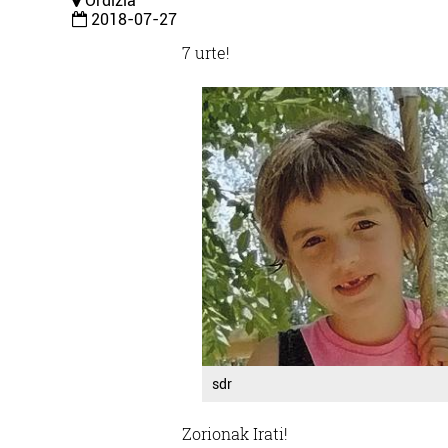
Ordizia
2018-07-27
7 urte!
sdr
Zorionak Irati!