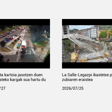
ta kartoia jasotzen duen
La Salle-Legazpi ikastetxe 
ateko kargak sua hartu du
zubiaren eraistea
/27
2026/07/25