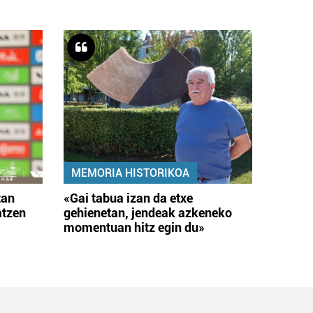
MEMORIA HISTORIKOA
tan
«Gai tabua izan da etxe
atzen
gehienetan, jendeak azkeneko
momentuan hitz egin du»