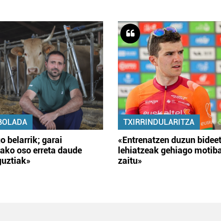
BOLADA
TXIRRINDULARITZA
o belarrik; garai
«Entrenatzen duzun bidee
ako oso erreta daude
lehiatzeak gehiago motib
guztiak»
zaitu»