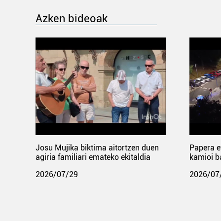
Azken bideoak
Josu Mujika biktima aitortzen duen
Papera e
agiria familiari emateko ekitaldia
kamioi b
2026/07/29
2026/07