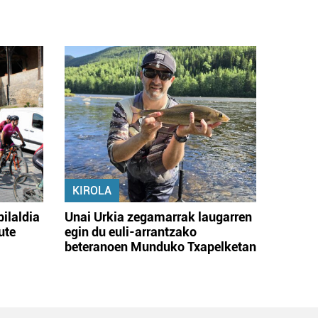
KIROLA
bilaldia
Unai Urkia zegamarrak laugarren
ute
egin du euli-arrantzako
beteranoen Munduko Txapelketan