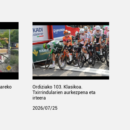
pareko
Ordiziako 103. Klasikoa.
Txirrindularien aurkezpena eta
irteera
2026/07/25