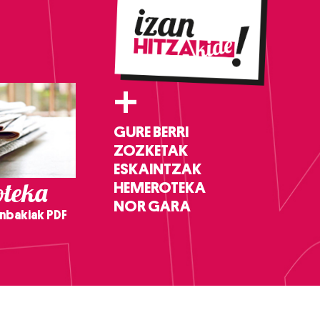
+
GURE BERRI
ZOZKETAK
ESKAINTZAK
teka
HEMEROTEKA
NOR GARA
nbakiak PDF