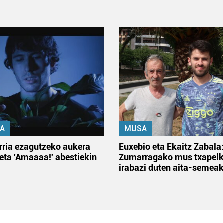
A
MUSA
rria ezagutzeko aukera
Euxebio eta Ekaitz Zabala
 eta 'Amaaaa!' abestiekin
Zumarragako mus txapelk
irabazi duten aita-semea