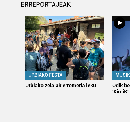
ERREPORTAJEAK
URBIAKO FESTA
MUSIK
Urbiako zelaiak erromeria leku
Odik be
'KimiK'