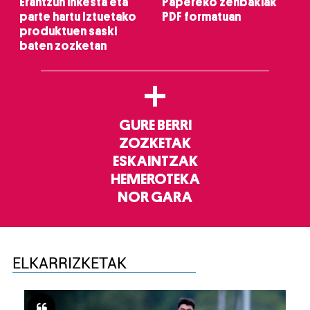
Erantzun inkesta eta
Papereko zenbakiak
parte hartu Iztuetako
PDF formatuan
produktuen saski
baten zozketan
+
GURE BERRI
ZOZKETAK
ESKAINTZAK
HEMEROTEKA
NOR GARA
ELKARRIZKETAK