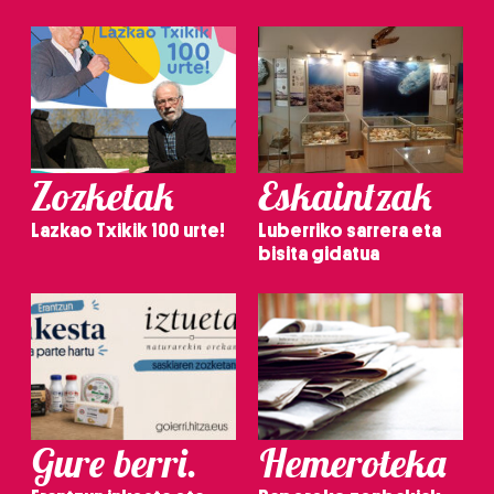
Zozketak
Eskaintzak
Lazkao Txikik 100 urte!
Luberriko sarrera eta
bisita gidatua
Gure berri.
Hemeroteka