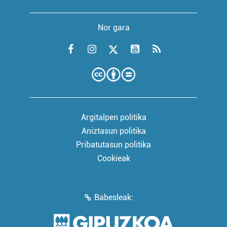
Nor gara
Argitalpen politika
Aniztasun politika
Pribatutasun politika
Cookieak
Babesleak: