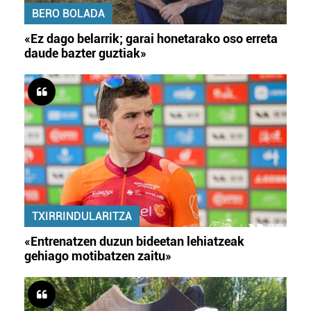
BERO BOLADA
«Ez dago belarrik; garai honetarako oso erreta
daude bazter guztiak»
TXIRRINDULARITZA
«Entrenatzen duzun bideetan lehiatzeak
gehiago motibatzen zaitu»