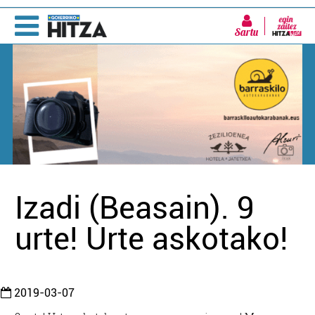
Sartu
Izadi (Beasain). 9
urte! Urte askotako!
2019-03-07