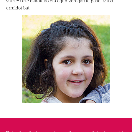
9 urte! Urte askotako eta egun zoragarria pasa! Muxu
erraldoi bat!