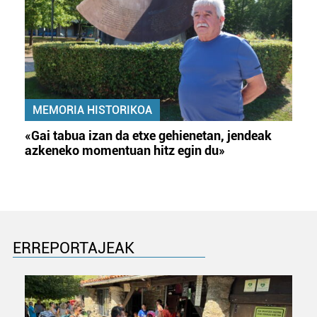
MEMORIA HISTORIKOA
«Gai tabua izan da etxe gehienetan, jendeak
azkeneko momentuan hitz egin du»
ERREPORTAJEAK