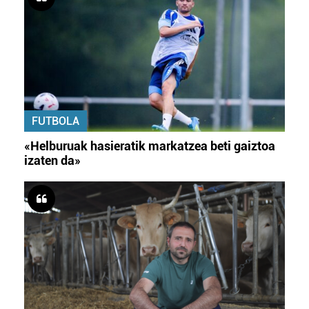
FUTBOLA
«Helburuak hasieratik markatzea beti gaiztoa
izaten da»