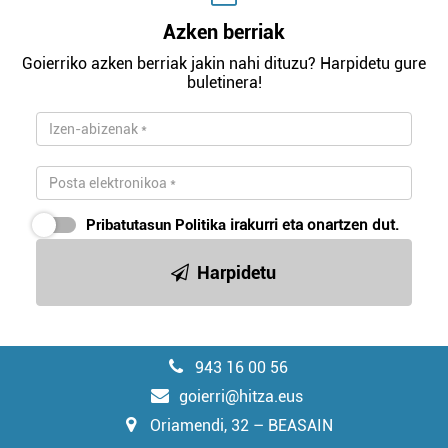
Azken berriak
Goierriko azken berriak jakin nahi dituzu? Harpidetu gure
buletinera!
Pribatutasun Politika
irakurri eta onartzen dut.
Harpidetu
943 16 00 56
goierri@hitza.eus
Oriamendi, 32 – BEASAIN