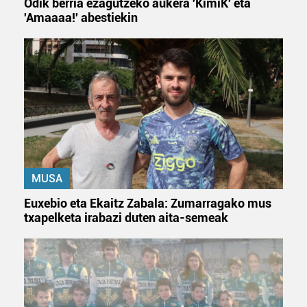
Odik berria ezagutzeko aukera 'KimiK' eta
'Amaaaa!' abestiekin
MUSA
Euxebio eta Ekaitz Zabala: Zumarragako mus
txapelketa irabazi duten aita-semeak