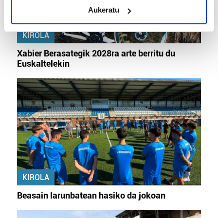
meters
Aukeratu
Identify your device by actively scanning it for
specific characteristics (fingerprinting)
KIROLA
Find out more about how your personal data is processed
and set your preferences in the
details section
.
Xabier Berasategik 2028ra arte berritu du
Euskaltelekin
Guk eta gure bazkideek zure datu pertsonalak
prozesatzen ditugu, zure IP zenbakia, besteak beste,
teknologia erabiliz, cookieak adibidez, iragarki eta eduki
pertsonalizatuak eskaintzeko, iragarkiak eta edukia
neurtzeko, jendeari buruzko informazioa biltzeko eta
produktuak garatzeko. Zure datuak nork eta zertarako
erabiltzen dituen hauta dezakezu.
Bazkide batzuek ez dizute baimenik eskatzen, eta beren
KIROLA
interes komertzial legitimoetan babesten dira. Ikusi gure
bazkideen zerrenda, beren ustez zein helburutarako
Beasain larunbatean hasiko da jokoan
duten interes legitimoa eta horren aurka nola egin
dezakezun ikusteko.