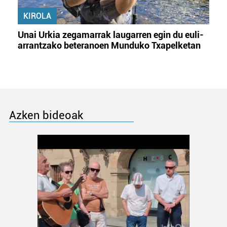
KIROLA
Unai Urkia zegamarrak laugarren egin du euli-
arrantzako beteranoen Munduko Txapelketan
Azken bideoak