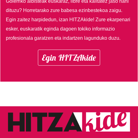
Goierriko albisteak euskaraz, libre eta kalitatez jaso nahi
dituzu?
Horretarako zure babesa ezinbestekoa zaigu.
Egin zaitez harpidedun, izan HITZAkide!
Zure ekarpenari
esker, euskaratik eginda dagoen tokiko informazio
profesionala garatzen eta indartzen lagunduko duzu.
Egin HITZAkide