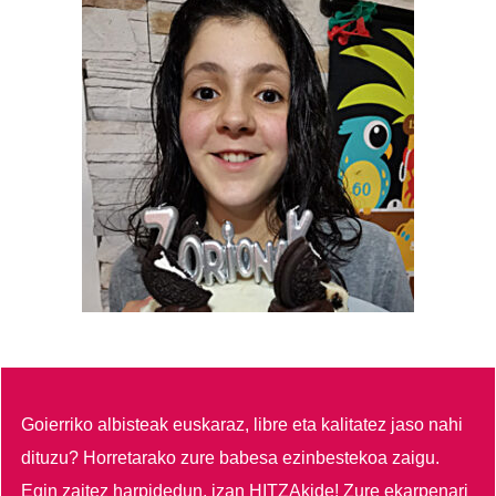
Goierriko albisteak euskaraz, libre eta kalitatez jaso nahi
dituzu?
Horretarako zure babesa ezinbestekoa zaigu.
Egin zaitez harpidedun, izan HITZAkide!
Zure ekarpenari