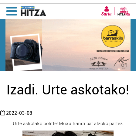
Sartu
Izadi. Urte askotako!
2022-03-08
Urte askotako politte! Muxu handi bat atzoko partez!