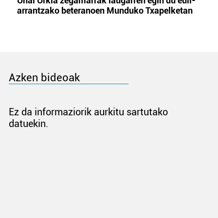
Unai Urkia zegamarrak laugarren egin du euli-
arrantzako beteranoen Munduko Txapelketan
Azken bideoak
Ez da informaziorik aurkitu sartutako
datuekin.