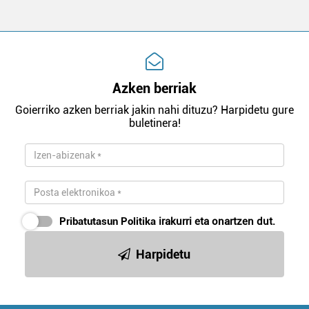
Azken berriak
Goierriko azken berriak jakin nahi dituzu? Harpidetu gure
buletinera!
Pribatutasun Politika
irakurri eta onartzen dut.
Harpidetu