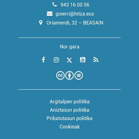
943 16 00 56
goierri@hitza.eus
Oriamendi, 32 – BEASAIN
Nor gara
Argitalpen politika
Aniztasun politika
Pribatutasun politika
Cookieak