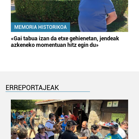
MEMORIA HISTORIKOA
«Gai tabua izan da etxe gehienetan, jendeak
azkeneko momentuan hitz egin du»
ERREPORTAJEAK