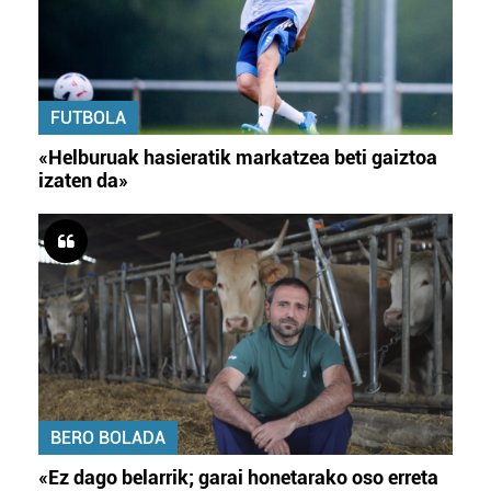
FUTBOLA
«Helburuak hasieratik markatzea beti gaiztoa
izaten da»
BERO BOLADA
«Ez dago belarrik; garai honetarako oso erreta