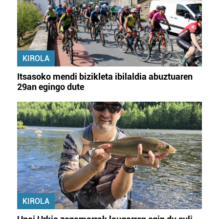
KIROLA
Itsasoko mendi bizikleta ibilaldia abuztuaren
29an egingo dute
KIROLA