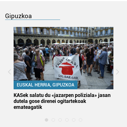
Gipuzkoa
EUSKAL HERRIA, GIPUZKOA
KASek salatu du «jazarpen poliziala» jasan
Pa
dutela gose direnei ogitartekoak
da
emateagatik
«s