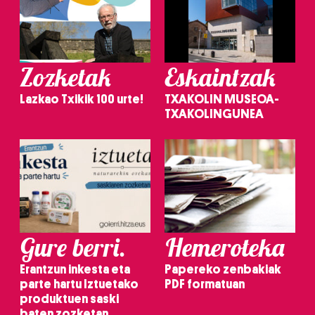
Zozketak
Eskaintzak
Lazkao Txikik 100 urte!
TXAKOLIN MUSEOA-
TXAKOLINGUNEA
Gure berri.
Hemeroteka
Erantzun inkesta eta
Papereko zenbakiak
parte hartu Iztuetako
PDF formatuan
produktuen saski
baten zozketan