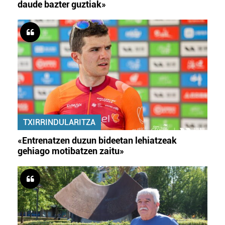
daude bazter guztiak»
TXIRRINDULARITZA
«Entrenatzen duzun bideetan lehiatzeak
gehiago motibatzen zaitu»