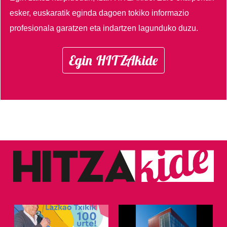
esker, euskaratik eginda dagoen tokiko informazio
profesionala garatzen eta indartzen lagunduko duzu.
Egin HITZAkide