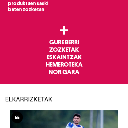
produktuen saski
baten zozketan
+
GURE BERRI
ZOZKETAK
ESKAINTZAK
HEMEROTEKA
NOR GARA
ELKARRIZKETAK