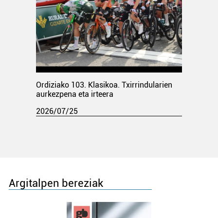
Ordiziako 103. Klasikoa. Txirrindularien
aurkezpena eta irteera
2026/07/25
Argitalpen bereziak