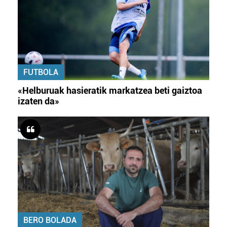
FUTBOLA
«Helburuak hasieratik markatzea beti gaiztoa
izaten da»
BERO BOLADA