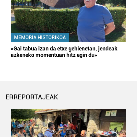
MEMORIA HISTORIKOA
«Gai tabua izan da etxe gehienetan, jendeak
azkeneko momentuan hitz egin du»
ERREPORTAJEAK