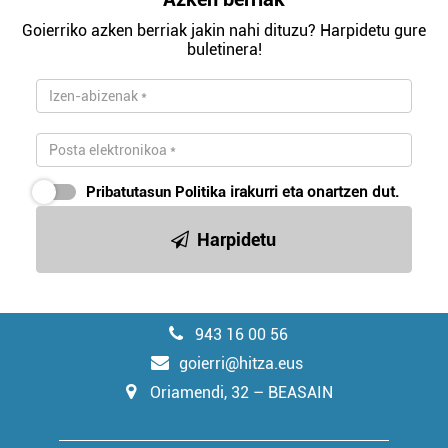
Goierriko azken berriak jakin nahi dituzu? Harpidetu gure
buletinera!
Pribatutasun Politika
irakurri eta onartzen dut.
Harpidetu
943 16 00 56
goierri@hitza.eus
Oriamendi, 32 – BEASAIN