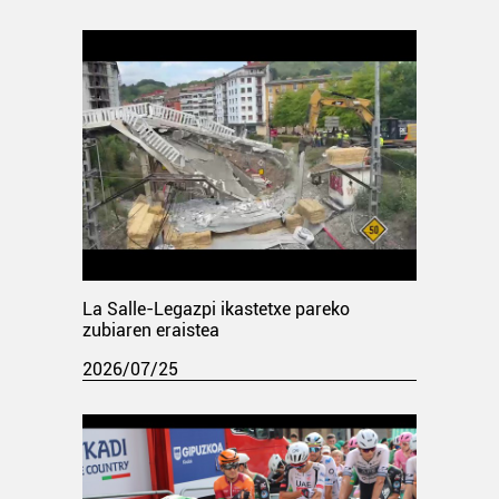
La Salle-Legazpi ikastetxe pareko
zubiaren eraistea
2026/07/25