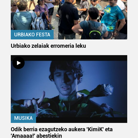
URBIAKO FESTA
Urbiako zelaiak erromeria leku
MUSIKA
Odik berria ezagutzeko aukera 'KimiK' eta
'Amaaaa!' abestiekin