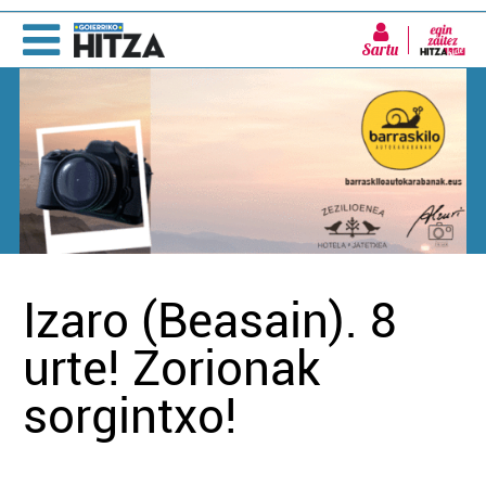
Sartu
Izaro (Beasain). 8
urte! Zorionak
sorgintxo!