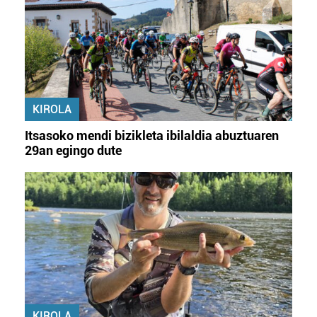
erabiltzeko baimen esplizitua ematen diguzu.
Gehiago
irakurri
KIROLA
Itsasoko mendi bizikleta ibilaldia abuztuaren
29an egingo dute
KIROLA