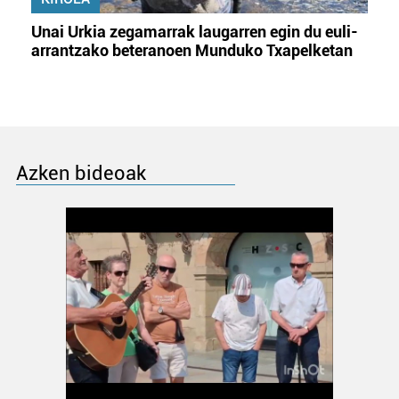
Unai Urkia zegamarrak laugarren egin du euli-
arrantzako beteranoen Munduko Txapelketan
Azken bideoak