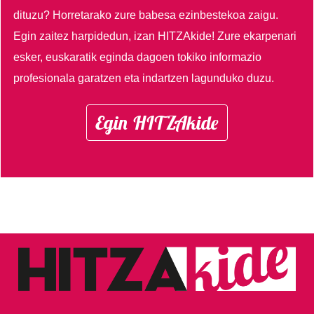
dituzu?
Horretarako zure babesa ezinbestekoa zaigu.
Egin zaitez harpidedun, izan HITZAkide!
Zure ekarpenari
esker, euskaratik eginda dagoen tokiko informazio
profesionala garatzen eta indartzen lagunduko duzu.
Egin HITZAkide