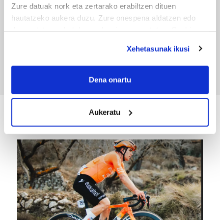
Zure datuak nork eta zertarako erabiltzen dituen
hautatzeko aukera duzu. Zure onespena aldatzen edo
deuseztatzen ahal duzu edozein momentutan, Cookie
TXIRRINDULARITZA
deklaraziotik edo Privacy triggerean klikatuz.
Xehetasunak ikusi
Tourreko goierritarrak
If you allow, we would also like to:
Collect information about your geographical
Dena onartu
location which can be accurate to within several
meters
Aukeratu
Identify your device by actively scanning it for
KIROLA
specific characteristics (fingerprinting)
Find out more about how your personal data is processed
and set your preferences in the
details section
.
Guk eta gure bazkideek zure datu pertsonalak
prozesatzen ditugu, zure IP zenbakia, besteak beste,
teknologia erabiliz, cookieak adibidez, iragarki eta eduki
pertsonalizatuak eskaintzeko, iragarkiak eta edukia