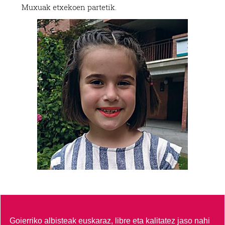
Muxuak etxekoen partetik.
Goierriko albisteak euskaraz, libre eta kalitatez jaso nahi