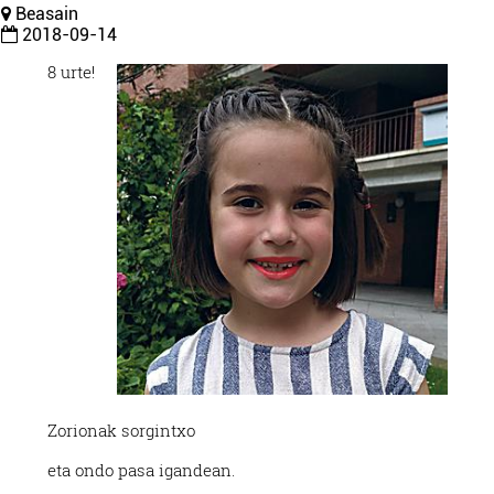
Beasain
2018-09-14
8 urte!
Zorionak sorgintxo
eta ondo pasa igandean.