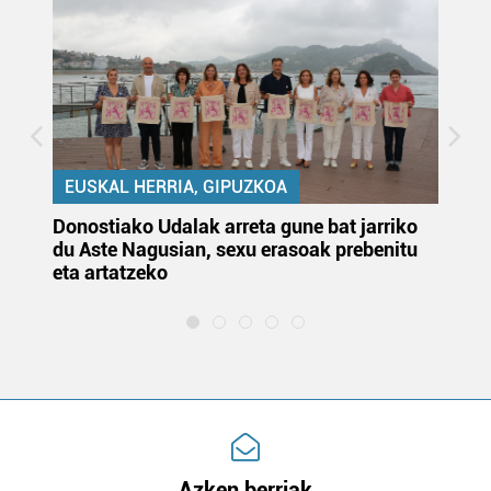
EUSKAL HERRIA, GIPUZKOA
Donostiako Udalak arreta gune bat jarriko
Ur
du Aste Nagusian, sexu erasoak prebenitu
es
eta artatzeko
lu
Azken berriak