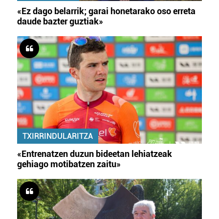
«Ez dago belarrik; garai honetarako oso erreta
daude bazter guztiak»
TXIRRINDULARITZA
«Entrenatzen duzun bideetan lehiatzeak
gehiago motibatzen zaitu»