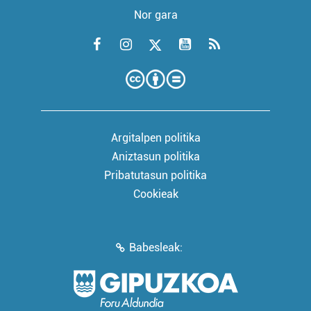
Nor gara
Argitalpen politika
Aniztasun politika
Pribatutasun politika
Cookieak
Babesleak: