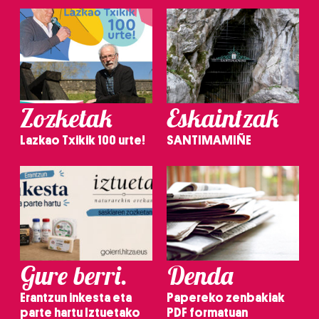
Zozketak
Eskaintzak
Lazkao Txikik 100 urte!
SANTIMAMIÑE
Gure berri.
Denda
Erantzun inkesta eta
Papereko zenbakiak
parte hartu Iztuetako
PDF formatuan