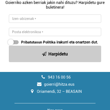
Goierriko azken berriak jakin nahi dituzu? Harpidetu gure
buletinera!
Pribatutasun Politika
irakurri eta onartzen dut.
Harpidetu
943 16 00 56
goierri@hitza.eus
Oriamendi, 32 – BEASAIN