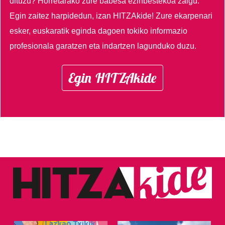
dituzu?
Horretarako zure babesa ezinbestekoa zaigu.
Egin zaitez harpidedun, izan HITZAkide!
Zure ekarpenari
esker, euskaratik eginda dagoen tokiko informazio
profesionala garatzen eta indartzen lagunduko duzu.
Egin HITZAkide