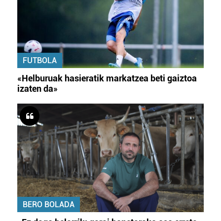
FUTBOLA
«Helburuak hasieratik markatzea beti gaiztoa
izaten da»
BERO BOLADA