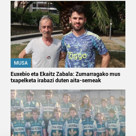
MUSA
Euxebio eta Ekaitz Zabala: Zumarragako mus
txapelketa irabazi duten aita-semeak