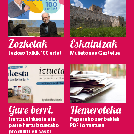
Zozketak
Eskaintzak
Lazkao Txikik 100 urte!
Muñatones Gaztelua
Gure berri.
Hemeroteka
Erantzun inkesta eta
Papereko zenbakiak
parte hartu Iztuetako
PDF formatuan
produktuen saski