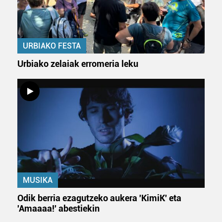
URBIAKO FESTA
Urbiako zelaiak erromeria leku
MUSIKA
Odik berria ezagutzeko aukera 'KimiK' eta
'Amaaaa!' abestiekin