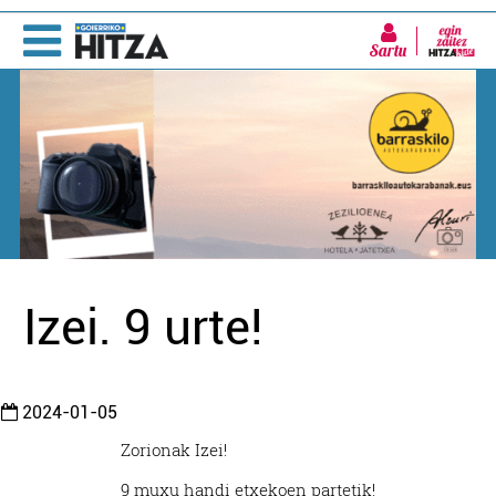
Sartu
Izei. 9 urte!
2024-01-05
Zorionak Izei!
9 muxu handi etxekoen partetik!