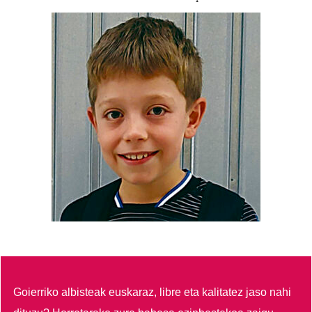
Goierriko albisteak euskaraz, libre eta kalitatez jaso nahi