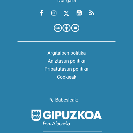
Nor gara
Argitalpen politika
Aniztasun politika
Pribatutasun politika
Cookieak
Babesleak: