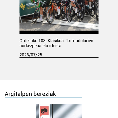
Ordiziako 103. Klasikoa. Txirrindularien
aurkezpena eta irteera
2026/07/25
Argitalpen bereziak