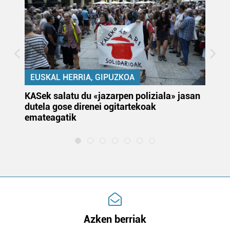
EUSKAL HERRIA, GIPUZKOA
KASek salatu du «jazarpen poliziala» jasan
Pa
dutela gose direnei ogitartekoak
da
emateagatik
«s
Azken berriak