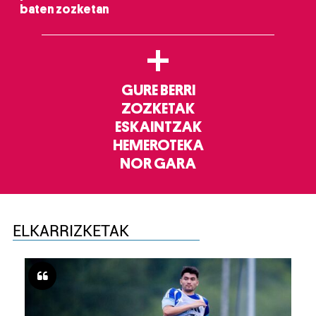
baten zozketan
+
GURE BERRI
ZOZKETAK
ESKAINTZAK
HEMEROTEKA
NOR GARA
ELKARRIZKETAK