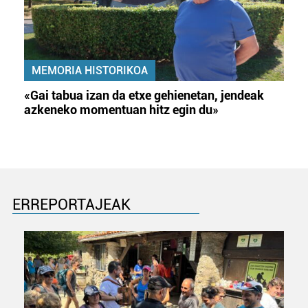
MEMORIA HISTORIKOA
«Gai tabua izan da etxe gehienetan, jendeak
azkeneko momentuan hitz egin du»
ERREPORTAJEAK