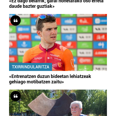
«Ez dago belarrik; garai honetarako oso erreta
daude bazter guztiak»
TXIRRINDULARITZA
«Entrenatzen duzun bideetan lehiatzeak
gehiago motibatzen zaitu»