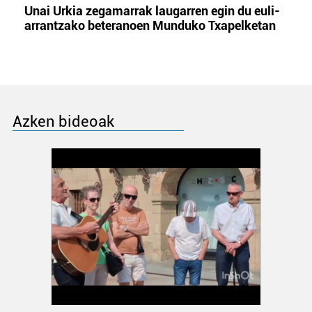
Unai Urkia zegamarrak laugarren egin du euli-
arrantzako beteranoen Munduko Txapelketan
Azken bideoak