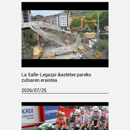
La Salle-Legazpi ikastetxe pareko
zubiaren eraistea
2026/07/25