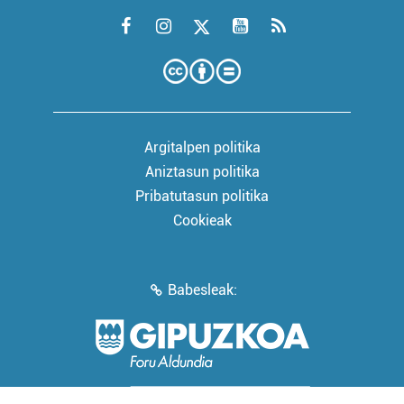
Argitalpen politika
Aniztasun politika
Pribatutasun politika
Cookieak
Babesleak: