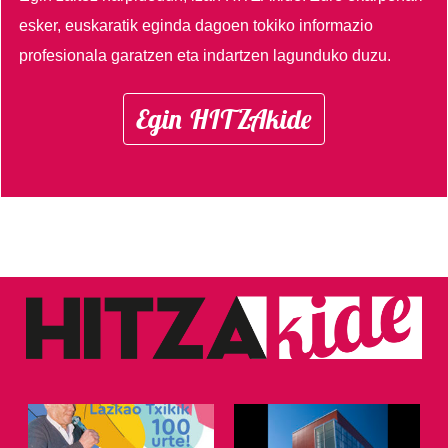
esker, euskaratik eginda dagoen tokiko informazio
profesionala garatzen eta indartzen lagunduko duzu.
Egin HITZAkide