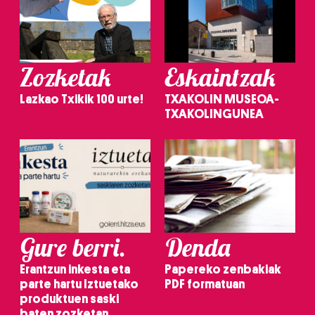
Zozketak
Eskaintzak
Lazkao Txikik 100 urte!
TXAKOLIN MUSEOA-
TXAKOLINGUNEA
Gure berri.
Denda
Erantzun inkesta eta
Papereko zenbakiak
parte hartu Iztuetako
PDF formatuan
produktuen saski
baten zozketan