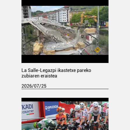
La Salle-Legazpi ikastetxe pareko
zubiaren eraistea
2026/07/25