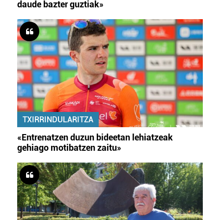
daude bazter guztiak»
TXIRRINDULARITZA
«Entrenatzen duzun bideetan lehiatzeak
gehiago motibatzen zaitu»