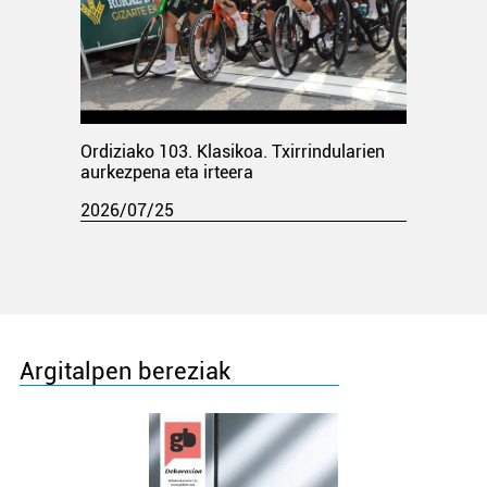
Ordiziako 103. Klasikoa. Txirrindularien
aurkezpena eta irteera
2026/07/25
Argitalpen bereziak