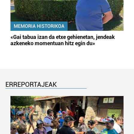
MEMORIA HISTORIKOA
«Gai tabua izan da etxe gehienetan, jendeak
azkeneko momentuan hitz egin du»
ERREPORTAJEAK