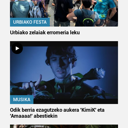
URBIAKO FESTA
Urbiako zelaiak erromeria leku
MUSIKA
Odik berria ezagutzeko aukera 'KimiK' eta
'Amaaaa!' abestiekin