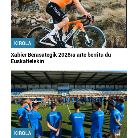
datuen atalean. Edozein unetan alda edo ken dezakezu
zure baimena Cookieen adierazpenean.
Webgune honek cookie propioak eta hirugarrenen cookie-
fitxategiak erabiltzen ditu. Zure esperientzia eta
KIROLA
zerbitzuak hobetzeko asmoz, cookie teknologiaz
baliatzen gara. Ohar hau onartuz gero, teknologia hori
Xabier Berasategik 2028ra arte berritu du
erabiltzeko baimen esplizitua ematen diguzu.
Gehiago
Euskaltelekin
irakurri
KIROLA