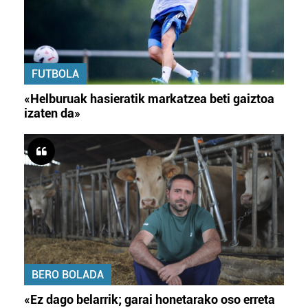
FUTBOLA
«Helburuak hasieratik markatzea beti gaiztoa
izaten da»
BERO BOLADA
«Ez dago belarrik; garai honetarako oso erreta