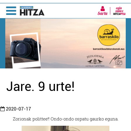
Sartu
Jare. 9 urte!
2020-07-17
Zorionak polittee!! Ondo-ondo ospatu gaurko eguna.