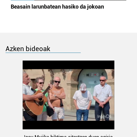
Beasain larunbatean hasiko da jokoan
Azken bideoak