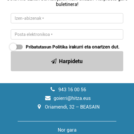
buletinera!
Pribatutasun Politika
irakurri eta onartzen dut.
Harpidetu
943 16 00 56
goierri@hitza.eus
Oriamendi, 32 – BEASAIN
Nor gara