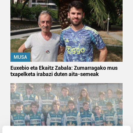
MUSA
Euxebio eta Ekaitz Zabala: Zumarragako mus
txapelketa irabazi duten aita-semeak