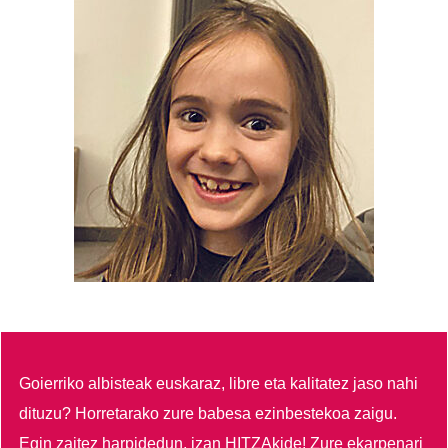
Goierriko albisteak euskaraz, libre eta kalitatez jaso nahi
dituzu?
Horretarako zure babesa ezinbestekoa zaigu.
Egin zaitez harpidedun, izan HITZAkide!
Zure ekarpenari