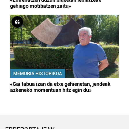
gehiago motibatzen zaitu»
MEMORIA HISTORIKOA
«Gai tabua izan da etxe gehienetan, jendeak
azkeneko momentuan hitz egin du»