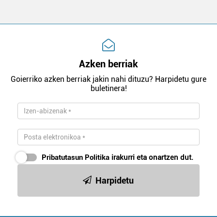
Azken berriak
Goierriko azken berriak jakin nahi dituzu? Harpidetu gure
buletinera!
Pribatutasun Politika
irakurri eta onartzen dut.
Harpidetu