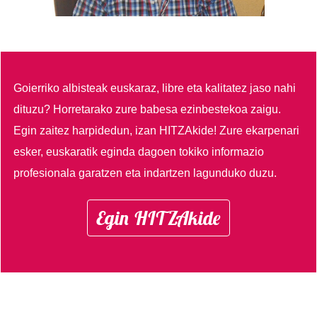
Goierriko albisteak euskaraz, libre eta kalitatez jaso nahi
dituzu?
Horretarako zure babesa ezinbestekoa zaigu.
Egin zaitez harpidedun, izan HITZAkide!
Zure ekarpenari
esker, euskaratik eginda dagoen tokiko informazio
profesionala garatzen eta indartzen lagunduko duzu.
Egin HITZAkide