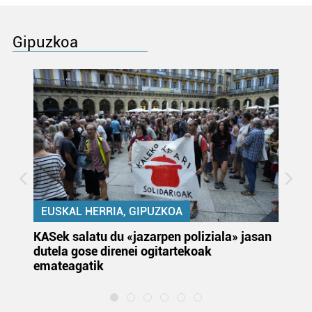
Gipuzkoa
EUSKAL HERRIA, GIPUZKOA
KASek salatu du «jazarpen poliziala» jasan
Pa
dutela gose direnei ogitartekoak
da
emateagatik
«s