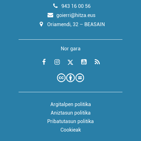
943 16 00 56
goierri@hitza.eus
Oriamendi, 32 – BEASAIN
Nor gara
Argitalpen politika
Aniztasun politika
Pribatutasun politika
Cookieak