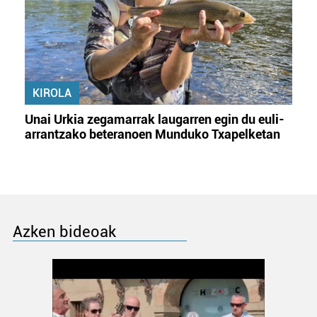
KIROLA
Unai Urkia zegamarrak laugarren egin du euli-
arrantzako beteranoen Munduko Txapelketan
Azken bideoak