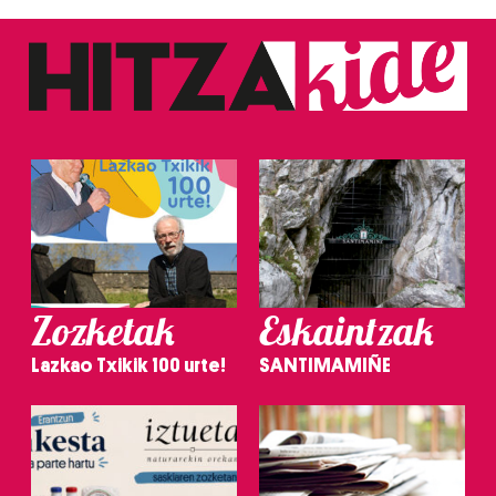
Zozketak
Eskaintzak
Lazkao Txikik 100 urte!
SANTIMAMIÑE