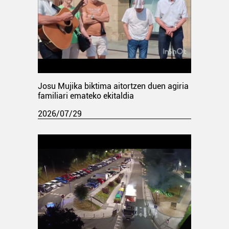
Josu Mujika biktima aitortzen duen agiria
familiari emateko ekitaldia
2026/07/29