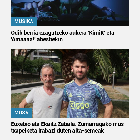
MUSIKA
Odik berria ezagutzeko aukera 'KimiK' eta
'Amaaaa!' abestiekin
MUSA
Euxebio eta Ekaitz Zabala: Zumarragako mus
txapelketa irabazi duten aita-semeak