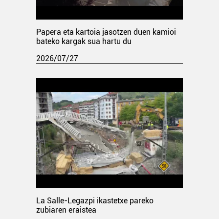
Papera eta kartoia jasotzen duen kamioi
bateko kargak sua hartu du
2026/07/27
La Salle-Legazpi ikastetxe pareko
zubiaren eraistea