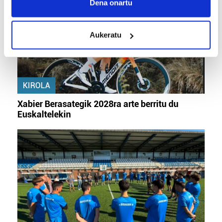
Collect information about your geographical
Dena onartu
location which can be accurate to within several
meters
Aukeratu
Identify your device by actively scanning it for
specific characteristics (fingerprinting)
Find out more about how your personal data is processed
and set your preferences in the
details section
.
KIROLA
Guk eta gure bazkideek zure datu pertsonalak
Xabier Berasategik 2028ra arte berritu du
prozesatzen ditugu, zure IP zenbakia, besteak beste,
Euskaltelekin
teknologia erabiliz, cookieak adibidez, iragarki eta eduki
pertsonalizatuak eskaintzeko, iragarkiak eta edukia
neurtzeko, jendeari buruzko informazioa biltzeko eta
produktuak garatzeko. Zure datuak nork eta zertarako
erabiltzen dituen hauta dezakezu.
Bazkide batzuek ez dizute baimenik eskatzen, eta beren
interes komertzial legitimoetan babesten dira. Ikusi gure
bazkideen zerrenda, beren ustez zein helburutarako