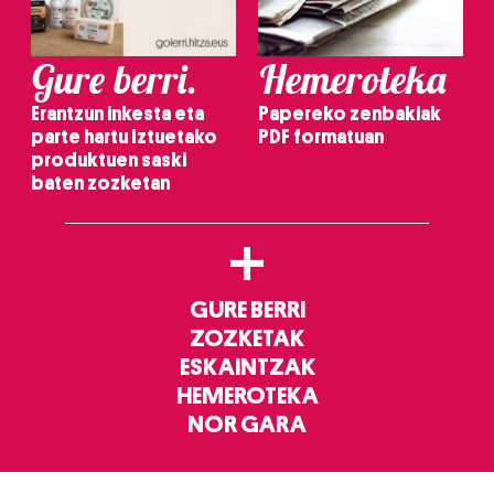
Gure berri.
Hemeroteka
Erantzun inkesta eta
Papereko zenbakiak
parte hartu Iztuetako
PDF formatuan
produktuen saski
baten zozketan
+
GURE BERRI
ZOZKETAK
ESKAINTZAK
HEMEROTEKA
NOR GARA