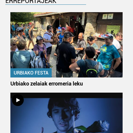
ERREPORTAJEAK
URBIAKO FESTA
Urbiako zelaiak erromeria leku