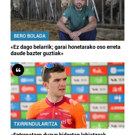
BERO BOLADA
«Ez dago belarrik; garai honetarako oso erreta
daude bazter guztiak»
TXIRRINDULARITZA
«Entrenatzen duzun bideetan lehiatzeak