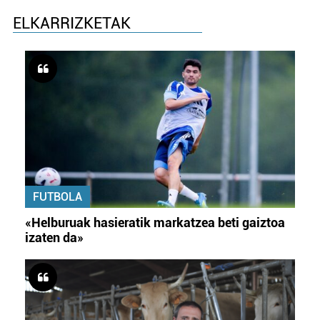
ELKARRIZKETAK
FUTBOLA
«Helburuak hasieratik markatzea beti gaiztoa
izaten da»