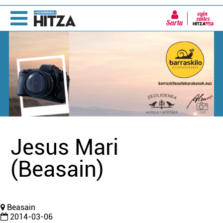
Sartu
Jesus Mari
(Beasain)
Beasain
2014-03-06