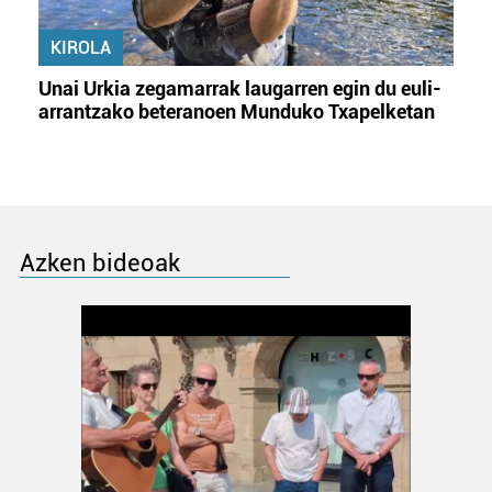
KIROLA
Unai Urkia zegamarrak laugarren egin du euli-
arrantzako beteranoen Munduko Txapelketan
Azken bideoak