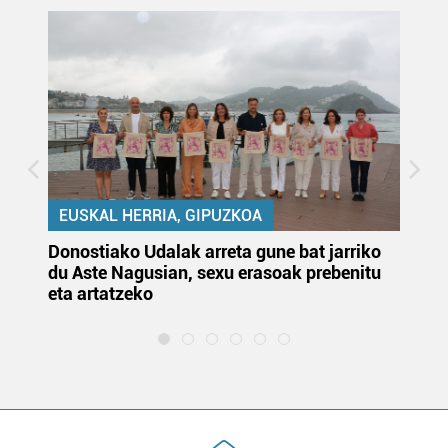
EUSKAL HERRIA, GIPUZKOA
Donostiako Udalak arreta gune bat jarriko
Ur
du Aste Nagusian, sexu erasoak prebenitu
es
eta artatzeko
lu