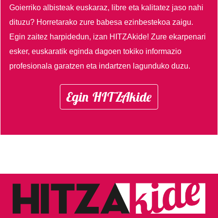
Goierriko albisteak euskaraz, libre eta kalitatez jaso nahi
dituzu?
Horretarako zure babesa ezinbestekoa zaigu.
Egin zaitez harpidedun, izan HITZAkide!
Zure ekarpenari
esker, euskaratik eginda dagoen tokiko informazio
profesionala garatzen eta indartzen lagunduko duzu.
Egin HITZAkide