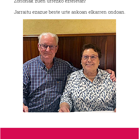
Zorionak zuen urrezko ezteietan!
Jarraitu ezazue beste urte askoan elkarren ondoan.