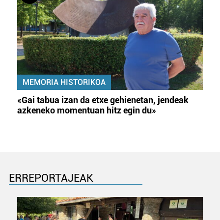
MEMORIA HISTORIKOA
«Gai tabua izan da etxe gehienetan, jendeak
azkeneko momentuan hitz egin du»
ERREPORTAJEAK