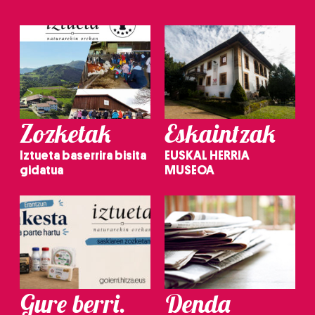
Zozketak
Eskaintzak
Iztueta baserrira bisita
EUSKAL HERRIA
gidatua
MUSEOA
Gure berri.
Denda