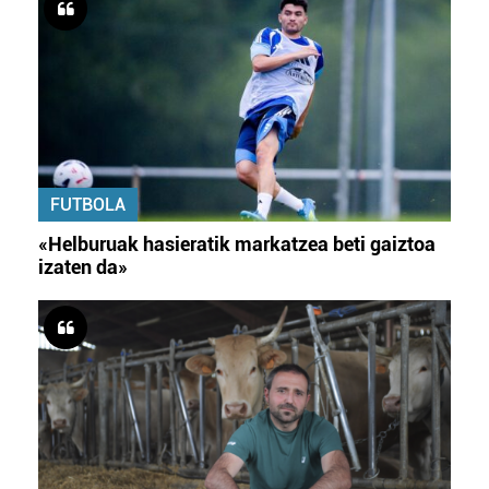
FUTBOLA
«Helburuak hasieratik markatzea beti gaiztoa
izaten da»