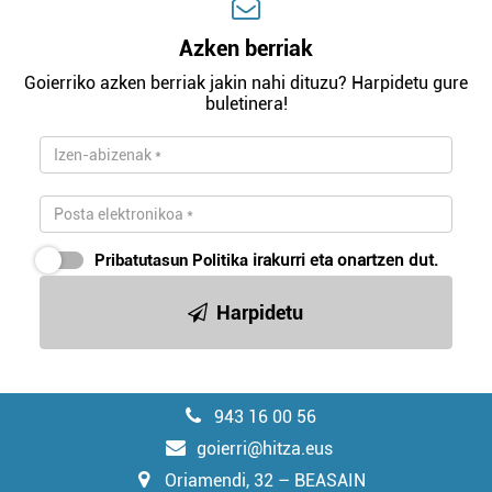
Azken berriak
Goierriko azken berriak jakin nahi dituzu? Harpidetu gure
buletinera!
Pribatutasun Politika
irakurri eta onartzen dut.
Harpidetu
943 16 00 56
goierri@hitza.eus
Oriamendi, 32 – BEASAIN