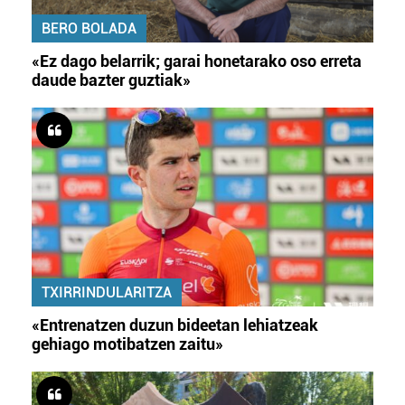
BERO BOLADA
«Ez dago belarrik; garai honetarako oso erreta
daude bazter guztiak»
TXIRRINDULARITZA
«Entrenatzen duzun bideetan lehiatzeak
gehiago motibatzen zaitu»