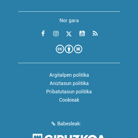
Nor gara
Argitalpen politika
Aniztasun politika
Pribatutasun politika
Cookieak
Babesleak: