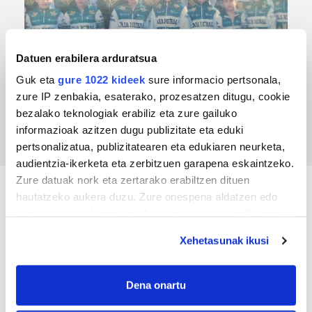
Datuen erabilera arduratsua
Guk eta
gure 1022 kideek
sure informacio pertsonala,
TXIRRINDULARITZA
zure IP zenbakia, esaterako, prozesatzen ditugu, cookie
Tourreko goierritarrak
bezalako teknologiak erabiliz eta zure gailuko
informazioak azitzen dugu publizitate eta eduki
pertsonalizatua, publizitatearen eta edukiaren neurketa,
audientzia-ikerketa eta zerbitzuen garapena eskaintzeko.
Zure datuak nork eta zertarako erabiltzen dituen
hautatzeko aukera duzu. Zure onespena aldatzen edo
KIROLA
deuseztatzen ahal duzu edozein momentutan, Cookie
deklaraziotik edo Privacy triggerean klikatuz.
Xehetasunak ikusi
If you allow, we would also like to:
Collect information about your geographical
Dena onartu
location which can be accurate to within several