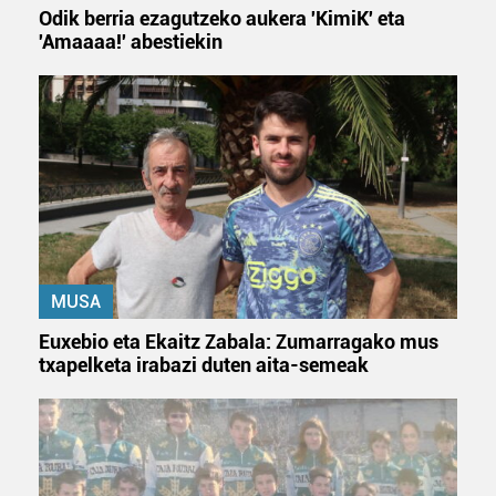
Odik berria ezagutzeko aukera 'KimiK' eta
'Amaaaa!' abestiekin
MUSA
Euxebio eta Ekaitz Zabala: Zumarragako mus
txapelketa irabazi duten aita-semeak