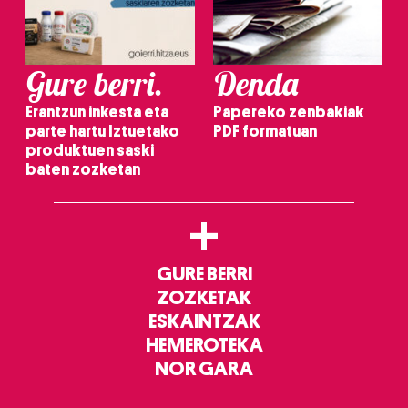
Gure berri.
Denda
Erantzun inkesta eta
Papereko zenbakiak
parte hartu Iztuetako
PDF formatuan
produktuen saski
baten zozketan
+
GURE BERRI
ZOZKETAK
ESKAINTZAK
HEMEROTEKA
NOR GARA