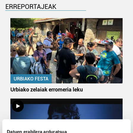
ERREPORTAJEAK
URBIAKO FESTA
Urbiako zelaiak erromeria leku
Datuen erabilera arduratsua