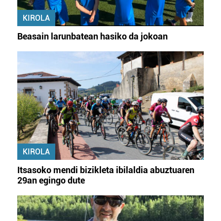
KIROLA
Beasain larunbatean hasiko da jokoan
KIROLA
Itsasoko mendi bizikleta ibilaldia abuztuaren
29an egingo dute