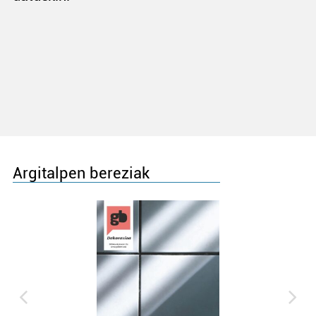
Argitalpen bereziak