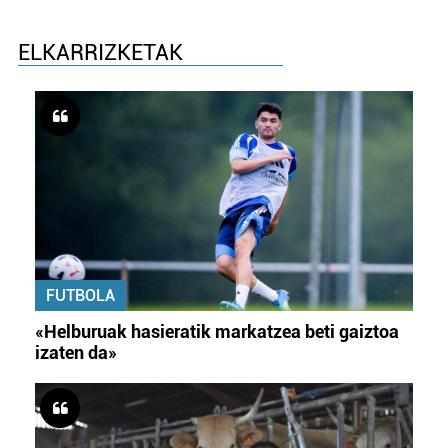
ELKARRIZKETAK
FUTBOLA
«Helburuak hasieratik markatzea beti gaiztoa
izaten da»