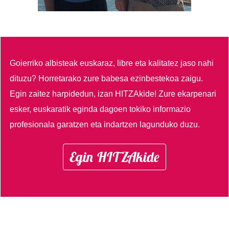
Goierriko albisteak euskaraz, libre eta kalitatez jaso nahi
dituzu?
Horretarako zure babesa ezinbestekoa zaigu.
Egin zaitez harpidedun, izan HITZAkide!
Zure ekarpenari
esker, euskaratik eginda dagoen tokiko informazio
profesionala garatzen eta indartzen lagunduko duzu.
Egin HITZAkide