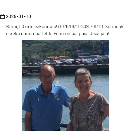
2025-01-10
Bihar, 50 urte ezkonduta! (1975/01/11-2025/01/11).
Zorionak
etxeko danon partetik!
Egun on bat pasa dezagula!