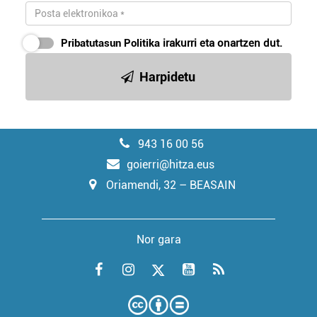
Pribatutasun Politika
irakurri eta onartzen dut.
Harpidetu
943 16 00 56
goierri@hitza.eus
Oriamendi, 32 – BEASAIN
Nor gara