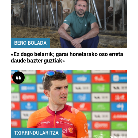
BERO BOLADA
«Ez dago belarrik; garai honetarako oso erreta
daude bazter guztiak»
TXIRRINDULARITZA