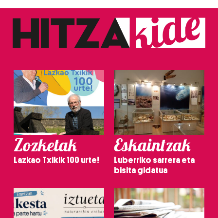
Zozketak
Eskaintzak
Lazkao Txikik 100 urte!
Luberriko sarrera eta
bisita gidatua