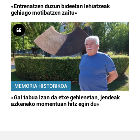
«Entrenatzen duzun bideetan lehiatzeak
gehiago motibatzen zaitu»
MEMORIA HISTORIKOA
«Gai tabua izan da etxe gehienetan, jendeak
azkeneko momentuan hitz egin du»