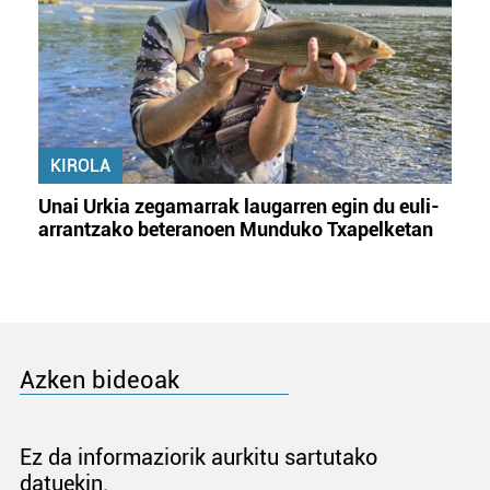
KIROLA
Unai Urkia zegamarrak laugarren egin du euli-
arrantzako beteranoen Munduko Txapelketan
Azken bideoak
Ez da informaziorik aurkitu sartutako
datuekin.