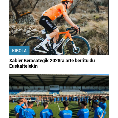
datuen atalean. Edozein unetan alda edo ken dezakezu
zure baimena Cookieen adierazpenean.
Webgune honek cookie propioak eta hirugarrenen cookie-
fitxategiak erabiltzen ditu. Zure esperientzia eta
zerbitzuak hobetzeko asmoz, cookie teknologiaz
baliatzen gara. Ohar hau onartuz gero, teknologia hori
erabiltzeko baimen esplizitua ematen diguzu.
Gehiago
KIROLA
irakurri
Xabier Berasategik 2028ra arte berritu du
Euskaltelekin