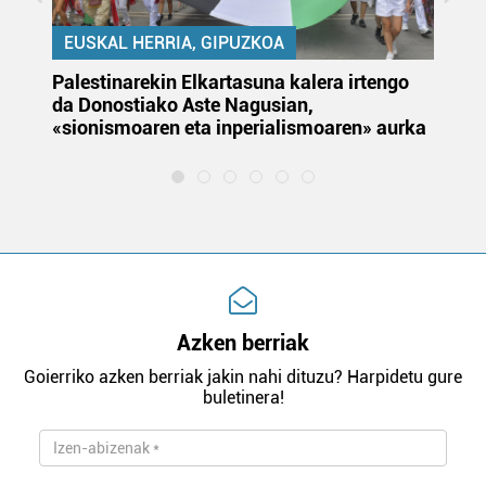
EUSKAL HERRIA, GIPUZKOA
Palestinarekin Elkartasuna kalera irtengo
Do
da Donostiako Aste Nagusian,
du
«sionismoaren eta inperialismoaren» aurka
et
Azken berriak
Goierriko azken berriak jakin nahi dituzu? Harpidetu gure
buletinera!