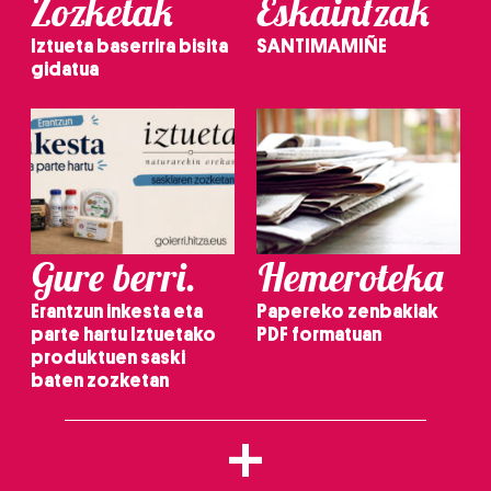
Zozketak
Eskaintzak
Iztueta baserrira bisita
SANTIMAMIÑE
gidatua
Gure berri.
Hemeroteka
Erantzun inkesta eta
Papereko zenbakiak
parte hartu Iztuetako
PDF formatuan
produktuen saski
baten zozketan
+