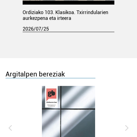
Ordiziako 103. Klasikoa. Txirrindularien
aurkezpena eta irteera
2026/07/25
Argitalpen bereziak