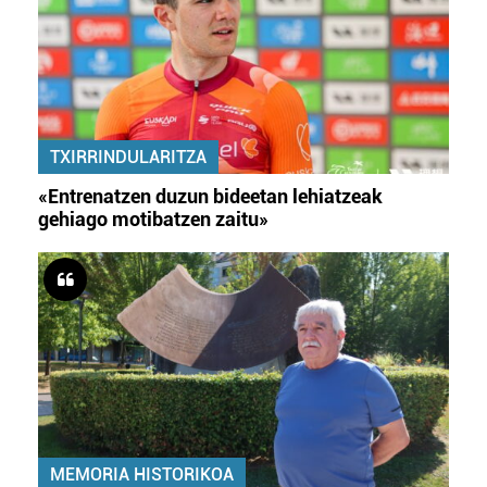
TXIRRINDULARITZA
«Entrenatzen duzun bideetan lehiatzeak
gehiago motibatzen zaitu»
MEMORIA HISTORIKOA