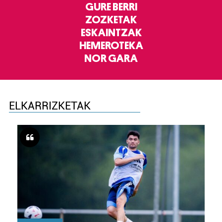
GURE BERRI
ZOZKETAK
ESKAINTZAK
HEMEROTEKA
NOR GARA
ELKARRIZKETAK