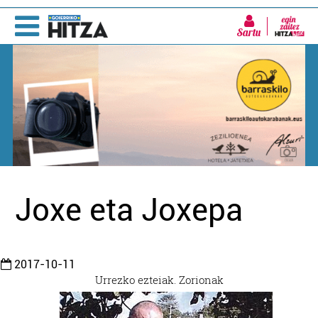
Sartu
Joxe eta Joxepa
2017-10-11
Urrezko ezteiak. Zorionak