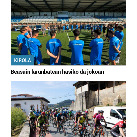
Bazkide batzuek ez dizute baimenik eskatzen, eta beren
interes komertzial legitimoetan babesten dira. Ikusi gure
bazkideen zerrenda, beren ustez zein helburutarako
duten interes legitimoa eta horren aurka nola egin
dezakezun ikusteko.
Lortu zure datu pertsonalak prozesatzeko moduari
KIROLA
buruzko informazio gehiago eta ezarri zure lehentasunak
datuen atalean. Edozein unetan alda edo ken dezakezu
Beasain larunbatean hasiko da jokoan
zure baimena Cookieen adierazpenean.
Webgune honek cookie propioak eta hirugarrenen cookie-
fitxategiak erabiltzen ditu. Zure esperientzia eta
zerbitzuak hobetzeko asmoz, cookie teknologiaz
baliatzen gara. Ohar hau onartuz gero, teknologia hori
erabiltzeko baimen esplizitua ematen diguzu.
Gehiago
irakurri