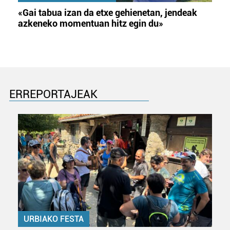
«Gai tabua izan da etxe gehienetan, jendeak
azkeneko momentuan hitz egin du»
ERREPORTAJEAK
URBIAKO FESTA