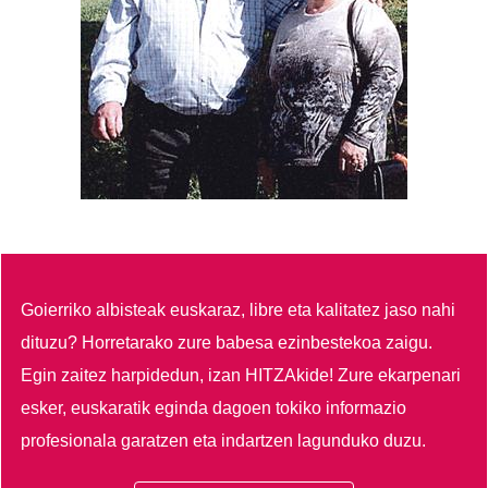
Goierriko albisteak euskaraz, libre eta kalitatez jaso nahi
dituzu?
Horretarako zure babesa ezinbestekoa zaigu.
Egin zaitez harpidedun, izan HITZAkide!
Zure ekarpenari
esker, euskaratik eginda dagoen tokiko informazio
profesionala garatzen eta indartzen lagunduko duzu.