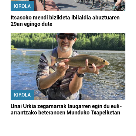
KIROLA
Itsasoko mendi bizikleta ibilaldia abuztuaren
29an egingo dute
KIROLA
Unai Urkia zegamarrak laugarren egin du euli-
arrantzako beteranoen Munduko Txapelketan