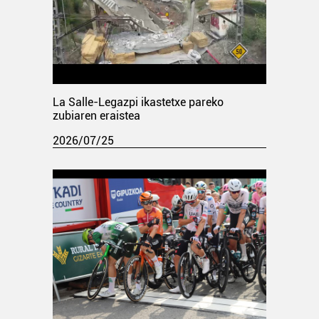
La Salle-Legazpi ikastetxe pareko
zubiaren eraistea
2026/07/25