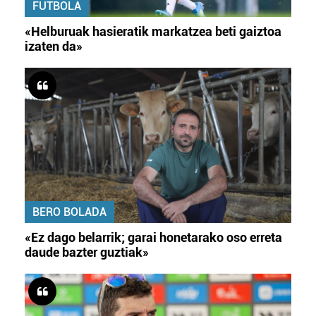
FUTBOLA
«Helburuak hasieratik markatzea beti gaiztoa
izaten da»
BERO BOLADA
«Ez dago belarrik; garai honetarako oso erreta
daude bazter guztiak»