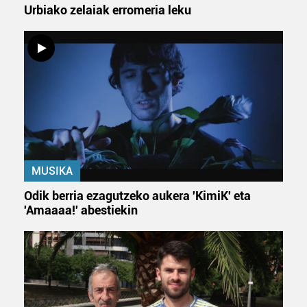
Urbiako zelaiak erromeria leku
MUSIKA
Odik berria ezagutzeko aukera 'KimiK' eta
'Amaaaa!' abestiekin