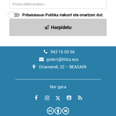
Pribatutasun Politika
irakurri eta onartzen dut.
Harpidetu
943 16 00 56
goierri@hitza.eus
Oriamendi, 32 – BEASAIN
Nor gara