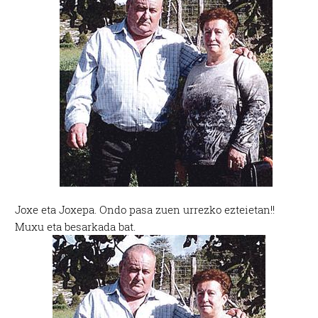
Joxe eta Joxepa. Ondo pasa zuen urrezko ezteietan!!
Muxu eta besarkada bat.