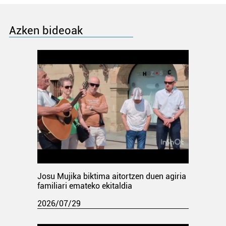
Azken bideoak
Josu Mujika biktima aitortzen duen agiria
familiari emateko ekitaldia
2026/07/29