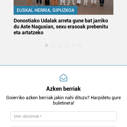
EUSKAL HERRIA, GIPUZKOA
Donostiako Udalak arreta gune bat jarriko
Ur
du Aste Nagusian, sexu erasoak prebenitu
es
eta artatzeko
lu
Azken berriak
Goierriko azken berriak jakin nahi dituzu? Harpidetu gure
buletinera!