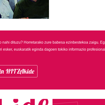
so nahi dituzu?
Horretarako zure babesa ezinbestekoa zaigu. Eg
i esker, euskaratik eginda dagoen tokiko informazio profesiona
in HITZAkide