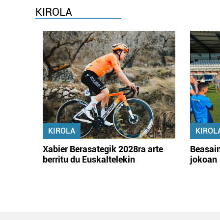
KIROLA
KIROLA
KIROL
Xabier Berasategik 2028ra arte
Beasain
berritu du Euskaltelekin
jokoan