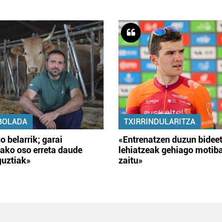
BOLADA
TXIRRINDULARITZA
o belarrik; garai
«Entrenatzen duzun bidee
ako oso erreta daude
lehiatzeak gehiago motib
guztiak»
zaitu»