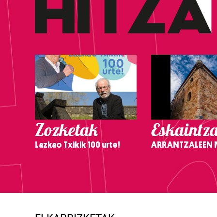
Zozketak
Eskaintz
Lazkao Txikik 100 urte!
ARRANTZALEEN