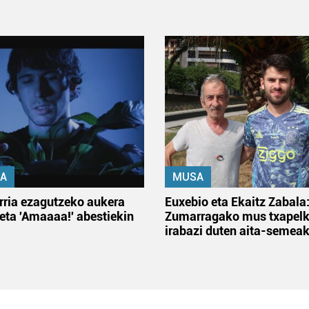
A
MUSA
rria ezagutzeko aukera
Euxebio eta Ekaitz Zabala
 eta 'Amaaaa!' abestiekin
Zumarragako mus txapelk
irabazi duten aita-semea