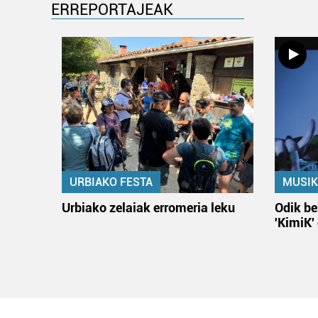
ERREPORTAJEAK
URBIAKO FESTA
MUSIK
Urbiako zelaiak erromeria leku
Odik be
'KimiK'