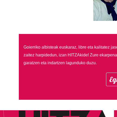
Goierriko albisteak euskaraz, libre eta kalitatez ja
zaitez harpidedun, izan HITZAkide!
Zure ekarpenar
garatzen eta indartzen lagunduko duzu.
Eg