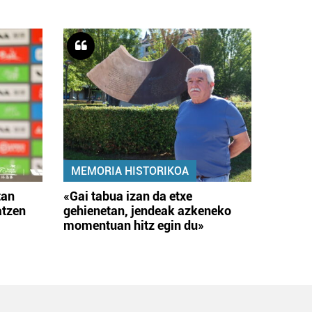
MEMORIA HISTORIKOA
tan
«Gai tabua izan da etxe
atzen
gehienetan, jendeak azkeneko
momentuan hitz egin du»