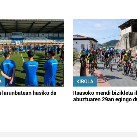
A
KIROLA
 larunbatean hasiko da
Itsasoko mendi bizikleta i
abuztuaren 29an egingo d