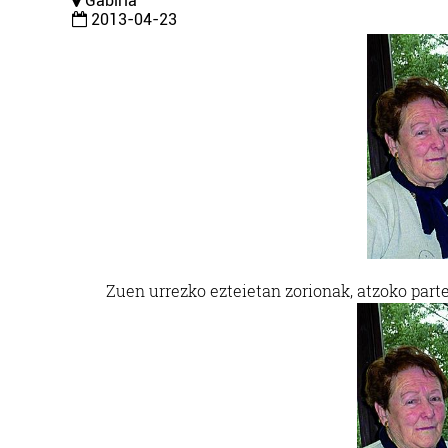
Gabiria
2013-04-23
Zuen urrezko ezteietan zorionak, atzoko parte