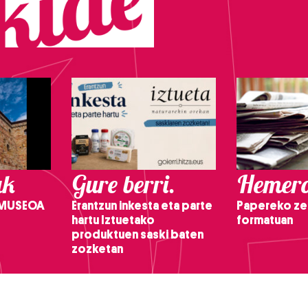
ak
Gure berri.
Hemero
 MUSEOA
Erantzun inkesta eta parte
Papereko ze
hartu Iztuetako
formatuan
produktuen saski baten
zozketan