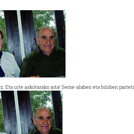
z. Eta urte askotarako aita! Seme-alaben eta biloben parteti