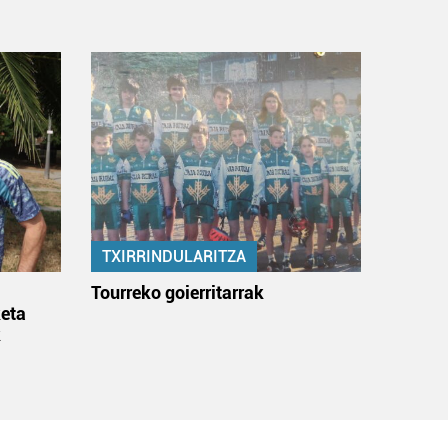
TXIRRINDULARITZA
:
Tourreko goierritarrak
eta
k