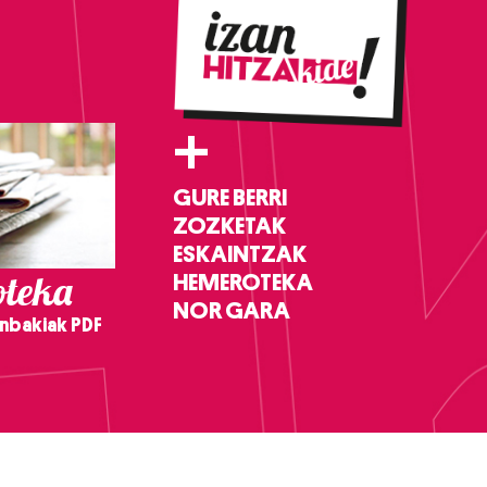
+
GURE BERRI
ZOZKETAK
ESKAINTZAK
teka
HEMEROTEKA
NOR GARA
nbakiak PDF