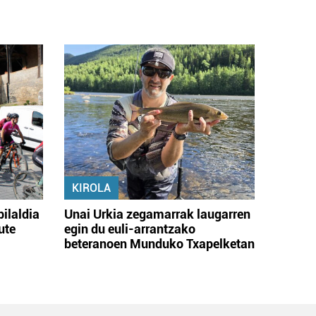
KIROLA
bilaldia
Unai Urkia zegamarrak laugarren
ute
egin du euli-arrantzako
beteranoen Munduko Txapelketan