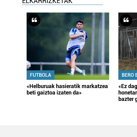
ELKARRIZKETAK
FUTBOLA
BERO 
«Helburuak hasieratik markatzea
«Ez dag
beti gaiztoa izaten da»
honetar
bazter 