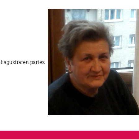
lia
guztiaren partez