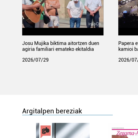
Josu Mujika biktima aitortzen duen
Papera e
agiria familiari emateko ekitaldia
kamioi b
2026/07/29
2026/07
Argitalpen bereziak