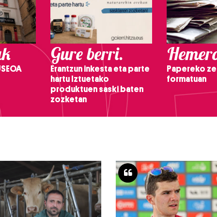
ak
Gure berri.
Hemero
USEOA
Erantzun inkesta eta parte
Papereko ze
hartu Iztuetako
formatuan
produktuen saski baten
zozketan