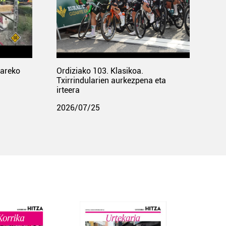
pareko
Ordiziako 103. Klasikoa.
Txirrindularien aurkezpena eta
irteera
2026/07/25