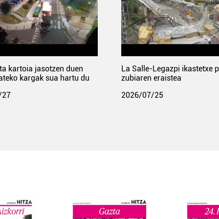
ta kartoia jasotzen duen
La Salle-Legazpi ikastetxe 
ateko kargak sua hartu du
zubiaren eraistea
/27
2026/07/25