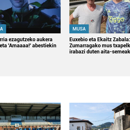
A
MUSA
rria ezagutzeko aukera
Euxebio eta Ekaitz Zabala
 eta 'Amaaaa!' abestiekin
Zumarragako mus txapelk
irabazi duten aita-semea