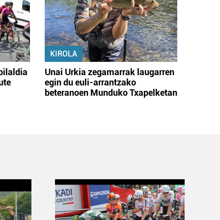
KIROLA
bilaldia
Unai Urkia zegamarrak laugarren
ute
egin du euli-arrantzako
beteranoen Munduko Txapelketan