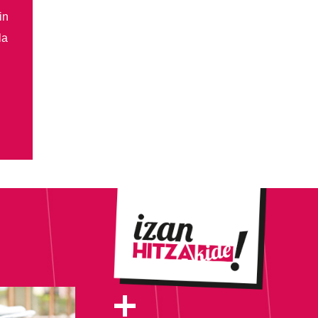
in
la
+