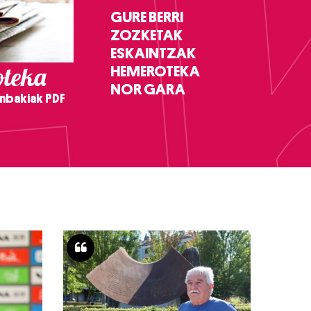
GURE BERRI
ZOZKETAK
ESKAINTZAK
teka
HEMEROTEKA
NOR GARA
nbakiak PDF