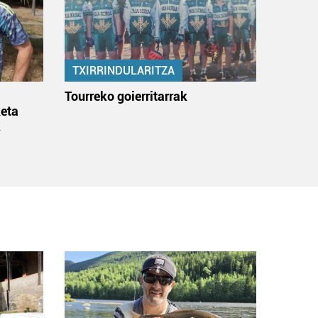
TXIRRINDULARITZA
:
Tourreko goierritarrak
eta
k