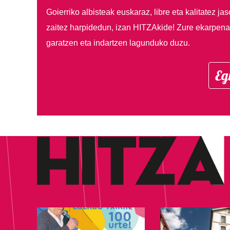
Goierriko albisteak euskaraz, libre eta kalitatez ja
zaitez harpidedun, izan HITZAkide!
Zure ekarpenar
garatzen eta indartzen lagunduko duzu.
Eg