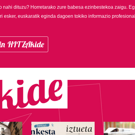
so nahi dituzu?
Horretarako zure babesa ezinbestekoa zaigu. Eg
i esker, euskaratik eginda dagoen tokiko informazio profesiona
in HITZAkide