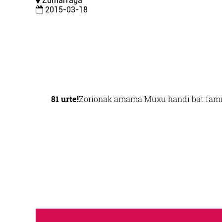
Zumarraga
2015-03-18
81 urte!
Zorionak amama.
Muxu handi bat fami