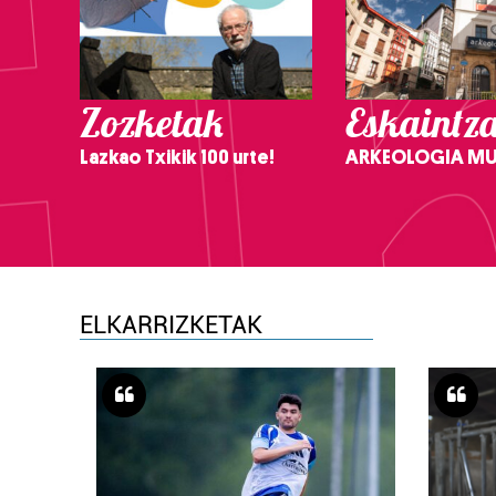
Zozketak
Eskaintz
Lazkao Txikik 100 urte!
ARKEOLOGIA M
ELKARRIZKETAK