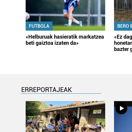
FUTBOLA
BERO 
«Helburuak hasieratik markatzea
«Ez dag
beti gaiztoa izaten da»
honetar
bazter 
ERREPORTAJEAK