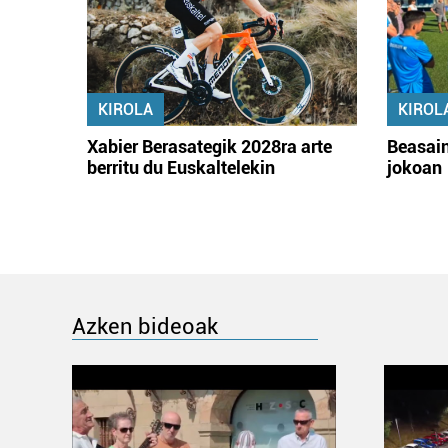
KIROLA
KIROL
Xabier Berasategik 2028ra arte
Beasain
berritu du Euskaltelekin
jokoan
Azken bideoak