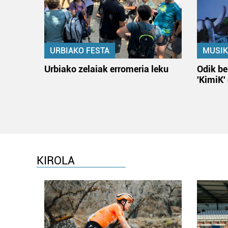
URBIAKO FESTA
MUSIK
Urbiako zelaiak erromeria leku
Odik be
'KimiK'
KIROLA