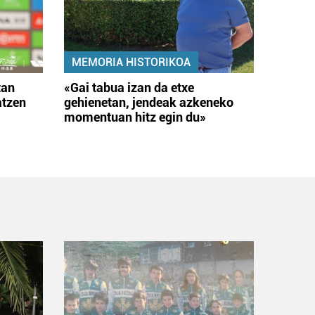
MEMORIA HISTORIKOA
tan
«Gai tabua izan da etxe
atzen
gehienetan, jendeak azkeneko
momentuan hitz egin du»