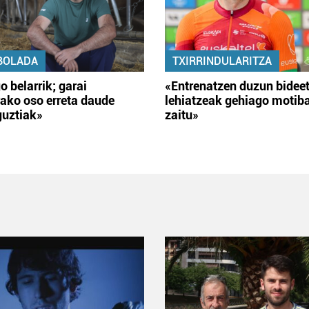
BOLADA
TXIRRINDULARITZA
o belarrik; garai
«Entrenatzen duzun bidee
ako oso erreta daude
lehiatzeak gehiago motib
guztiak»
zaitu»