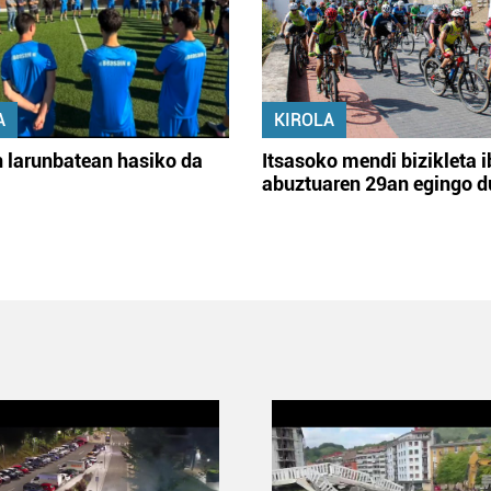
A
KIROLA
 larunbatean hasiko da
Itsasoko mendi bizikleta i
abuztuaren 29an egingo d