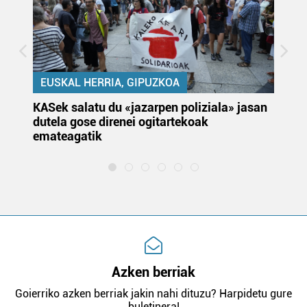
EUSKAL HERRIA, GIPUZKOA
KASek salatu du «jazarpen poliziala» jasan
Pa
dutela gose direnei ogitartekoak
da
emateagatik
«s
Azken berriak
Goierriko azken berriak jakin nahi dituzu? Harpidetu gure
buletinera!