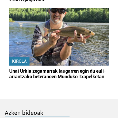
KIROLA
Unai Urkia zegamarrak laugarren egin du euli-
arrantzako beteranoen Munduko Txapelketan
Azken bideoak