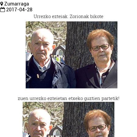
Zumarraga
2017-04-28
Urrezko ezteiak. Zorionak bikote
zuen urrezko ezteietan etxeko guztien partetik!