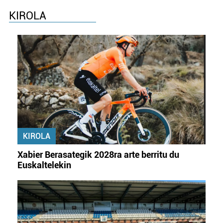
buruzko informazio gehiago eta ezarri zure lehentasunak
KIROLA
datuen atalean. Edozein unetan alda edo ken dezakezu
zure baimena Cookieen adierazpenean.
Webgune honek cookie propioak eta hirugarrenen cookie-
fitxategiak erabiltzen ditu. Zure esperientzia eta
zerbitzuak hobetzeko asmoz, cookie teknologiaz
baliatzen gara. Ohar hau onartuz gero, teknologia hori
erabiltzeko baimen esplizitua ematen diguzu.
Gehiago
irakurri
KIROLA
Xabier Berasategik 2028ra arte berritu du
Euskaltelekin