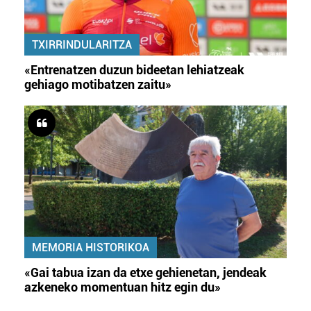
TXIRRINDULARITZA
«Entrenatzen duzun bideetan lehiatzeak
gehiago motibatzen zaitu»
MEMORIA HISTORIKOA
«Gai tabua izan da etxe gehienetan, jendeak
azkeneko momentuan hitz egin du»