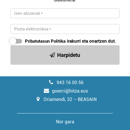
Pribatutasun Politika
irakurri eta onartzen dut.
Harpidetu
943 16 00 56
goierri@hitza.eus
Oriamendi, 32 – BEASAIN
Nor gara