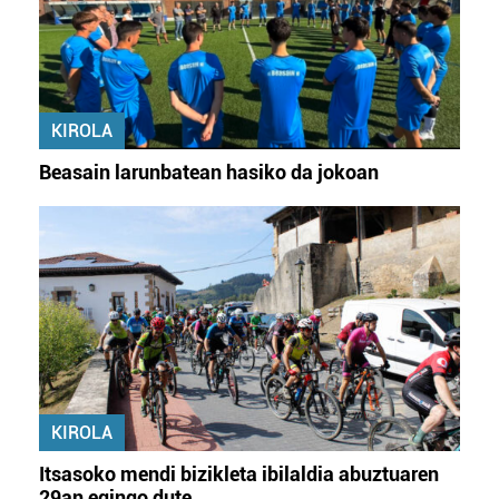
KIROLA
Beasain larunbatean hasiko da jokoan
KIROLA
Itsasoko mendi bizikleta ibilaldia abuztuaren
29an egingo dute