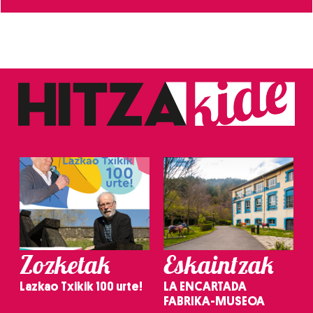
Zozketak
Eskaintzak
Lazkao Txikik 100 urte!
LA ENCARTADA
FABRIKA-MUSEOA