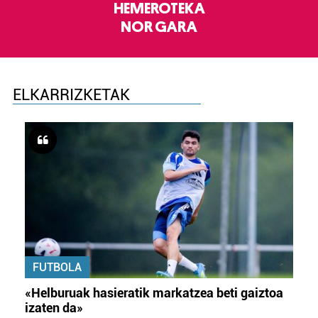
HEMEROTEKA
NOR GARA
ELKARRIZKETAK
FUTBOLA
«Helburuak hasieratik markatzea beti gaiztoa
izaten da»