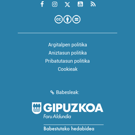
Argitalpen politika
Aniztasun politika
Pribatutasun politika
Cookieak
Babesleak: