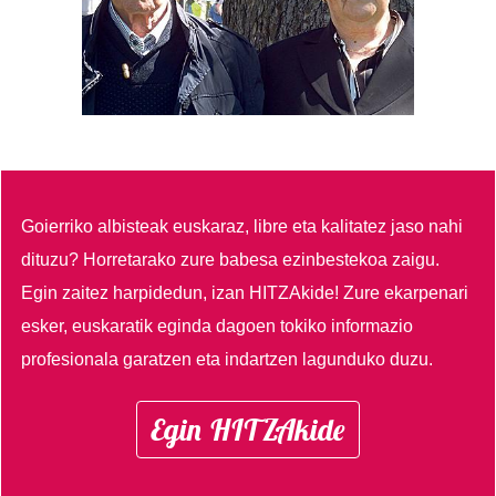
Goierriko albisteak euskaraz, libre eta kalitatez jaso nahi
dituzu?
Horretarako zure babesa ezinbestekoa zaigu.
Egin zaitez harpidedun, izan HITZAkide!
Zure ekarpenari
esker, euskaratik eginda dagoen tokiko informazio
profesionala garatzen eta indartzen lagunduko duzu.
Egin HITZAkide