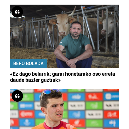
BERO BOLADA
«Ez dago belarrik; garai honetarako oso erreta
daude bazter guztiak»