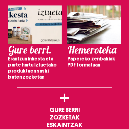
Gure berri.
Hemeroteka
Erantzun inkesta eta
Papereko zenbakiak
parte hartu Iztuetako
PDF formatuan
produktuen saski
baten zozketan
+
GURE BERRI
ZOZKETAK
ESKAINTZAK