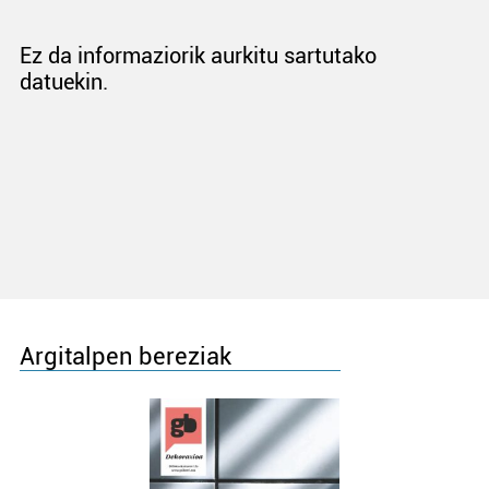
Ez da informaziorik aurkitu sartutako
datuekin.
Argitalpen bereziak