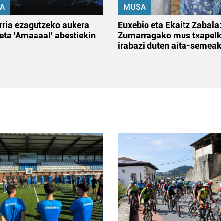
A
MUSA
rria ezagutzeko aukera
Euxebio eta Ekaitz Zabala
 eta 'Amaaaa!' abestiekin
Zumarragako mus txapelk
irabazi duten aita-semea