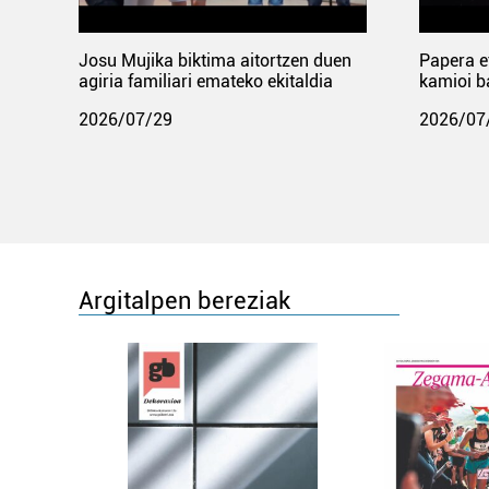
Josu Mujika biktima aitortzen duen
Papera e
agiria familiari emateko ekitaldia
kamioi b
2026/07/29
2026/07
Argitalpen bereziak