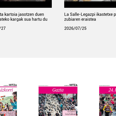
ta kartoia jasotzen duen
La Salle-Legazpi ikastetxe 
ateko kargak sua hartu du
zubiaren eraistea
/27
2026/07/25