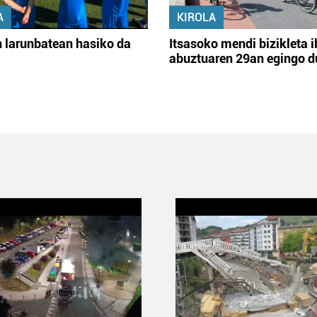
A
KIROLA
 larunbatean hasiko da
Itsasoko mendi bizikleta i
abuztuaren 29an egingo d