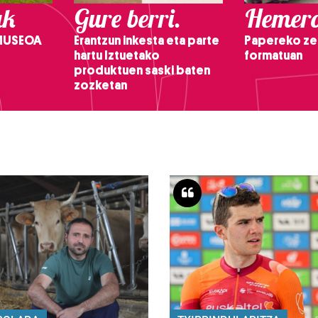
ak
Gure berri.
Hemero
 MUSEOA
Erantzun inkesta eta parte
Papereko ze
hartu Iztuetako
formatuan
produktuen saski baten
zozketan