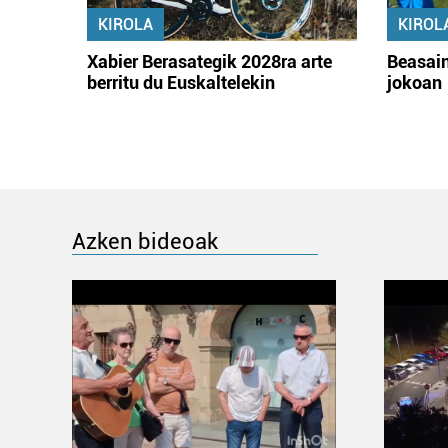
KIROLA
KIROL
Xabier Berasategik 2028ra arte
Beasain
berritu du Euskaltelekin
jokoan
Azken bideoak