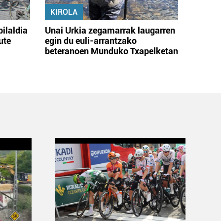
KIROLA
bilaldia
Unai Urkia zegamarrak laugarren
ute
egin du euli-arrantzako
beteranoen Munduko Txapelketan