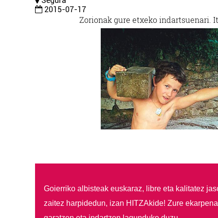
Segura
2015-07-17
Zorionak gure etxeko indartsuenari. I
Goierriko albisteak euskaraz, libre eta kalitatez ja
zaitez harpidedun, izan HITZAkide!
Zure ekarpenar
garatzen eta indartzen lagunduko duzu.