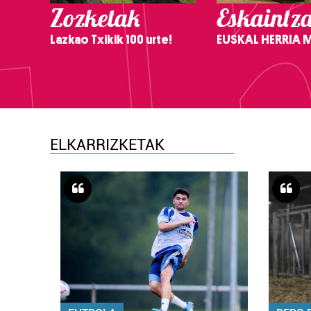
Zozketak
Eskaintz
Lazkao Txikik 100 urte!
EUSKAL HERRIA
ELKARRIZKETAK