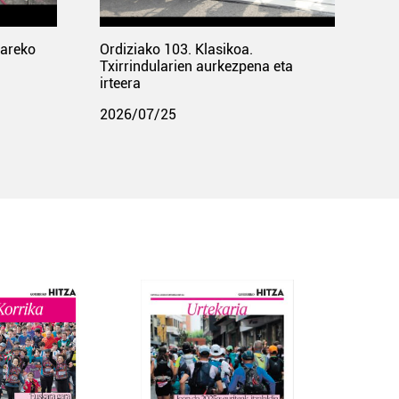
pareko
Ordiziako 103. Klasikoa.
Txirrindularien aurkezpena eta
irteera
2026/07/25