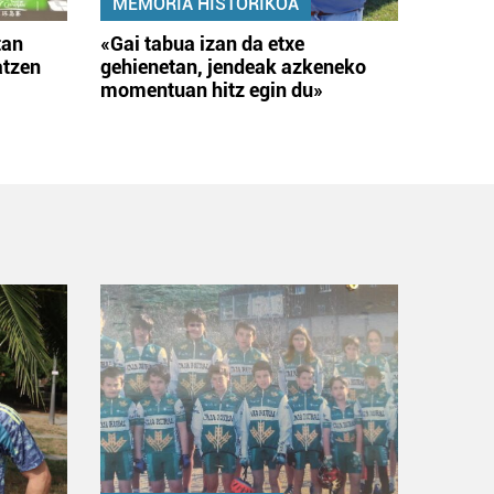
MEMORIA HISTORIKOA
tan
«Gai tabua izan da etxe
atzen
gehienetan, jendeak azkeneko
momentuan hitz egin du»