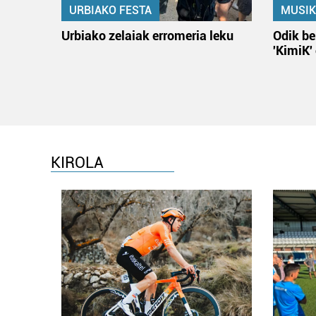
URBIAKO FESTA
MUSIK
Urbiako zelaiak erromeria leku
Odik be
'KimiK'
KIROLA