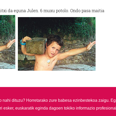
titxi da eguna Julen. 6 muxu potolo. Ondo pasa maitia
so nahi dituzu?
Horretarako zure babesa ezinbestekoa zaigu. Eg
i esker, euskaratik eginda dagoen tokiko informazio profesiona