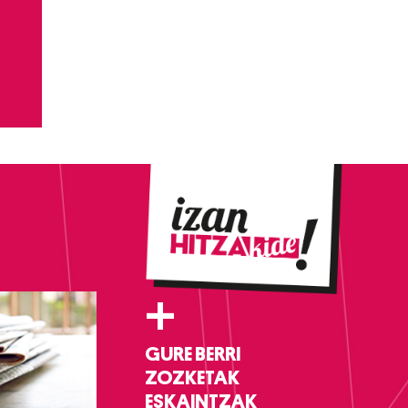
+
GURE BERRI
ZOZKETAK
ESKAINTZAK