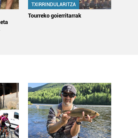
TXIRRINDULARITZA
:
Tourreko goierritarrak
eta
k