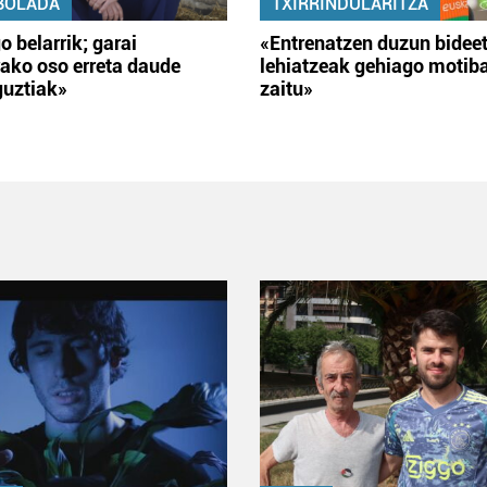
BOLADA
TXIRRINDULARITZA
o belarrik; garai
«Entrenatzen duzun bidee
ako oso erreta daude
lehiatzeak gehiago motib
guztiak»
zaitu»