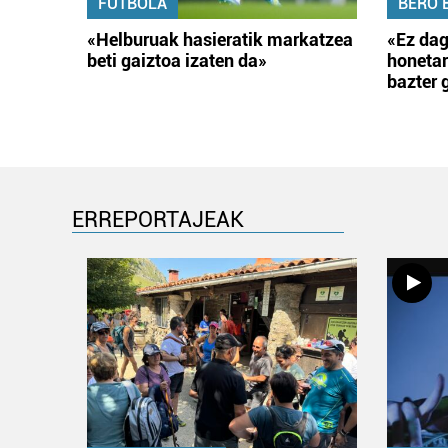
FUTBOLA
BERO 
«Helburuak hasieratik markatzea
«Ez dag
beti gaiztoa izaten da»
honetar
bazter 
ERREPORTAJEAK