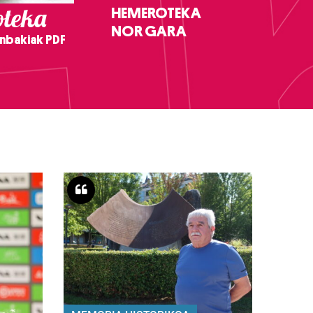
teka
HEMEROTEKA
NOR GARA
nbakiak PDF