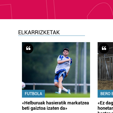
ELKARRIZKETAK
FUTBOLA
BERO 
«Helburuak hasieratik markatzea
«Ez dag
beti gaiztoa izaten da»
honetar