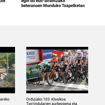
ute
egin du euli-arrantzako
beteranoen Munduko Txapelketan
pareko
Ordiziako 103. Klasikoa.
Txirrindularien aurkezpena eta