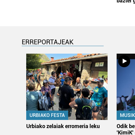
bazter 
ERREPORTAJEAK
URBIAKO FESTA
MUSIK
Urbiako zelaiak erromeria leku
Odik be
'KimiK'