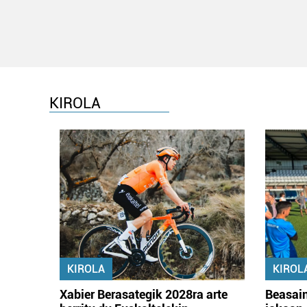
KIROLA
KIROLA
KIROL
Xabier Berasategik 2028ra arte
Beasain