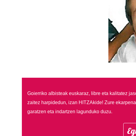
Goierriko albisteak euskaraz, libre eta kalitatez ja
zaitez harpidedun, izan HITZAkide!
Zure ekarpenar
garatzen eta indartzen lagunduko duzu.
Eg