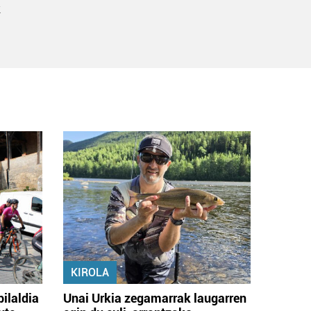
k
KIROLA
bilaldia
Unai Urkia zegamarrak laugarren