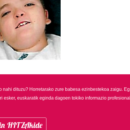
so nahi dituzu?
Horretarako zure babesa ezinbestekoa zaigu. Eg
i esker, euskaratik eginda dagoen tokiko informazio profesiona
in HITZAkide