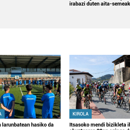
irabazi duten aita-semea
A
KIROLA
 larunbatean hasiko da
Itsasoko mendi bizikleta i