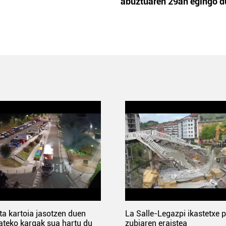
abuztuaren 29an egingo d
ta kartoia jasotzen duen
La Salle-Legazpi ikastetxe 
ateko kargak sua hartu du
zubiaren eraistea