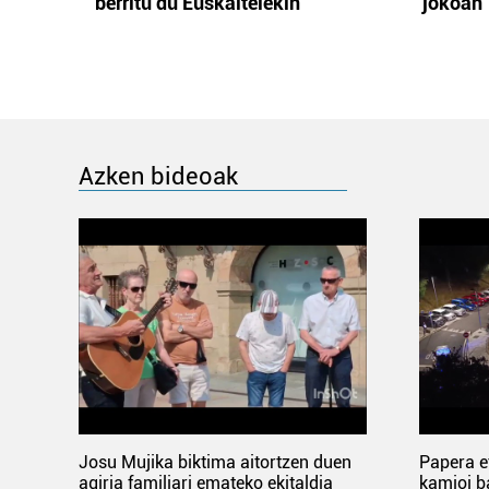
berritu du Euskaltelekin
jokoan
Azken bideoak
Josu Mujika biktima aitortzen duen
Papera e
agiria familiari emateko ekitaldia
kamioi b