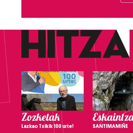
Zozketak
Eskaintz
Lazkao Txikik 100 urte!
SANTIMAMIÑE