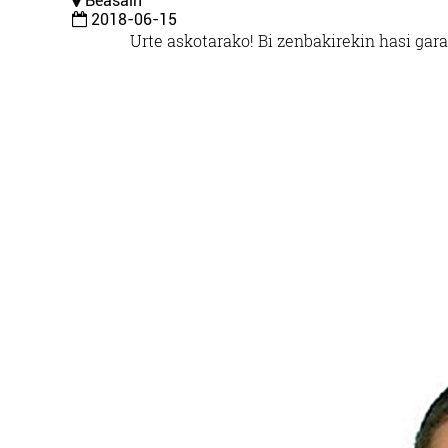
Beasain
2018-06-15
Urte askotarako!
Bi zenbakirekin hasi gara