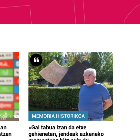
MEMORIA HISTORIKOA
tan
«Gai tabua izan da etxe
atzen
gehienetan, jendeak azkeneko