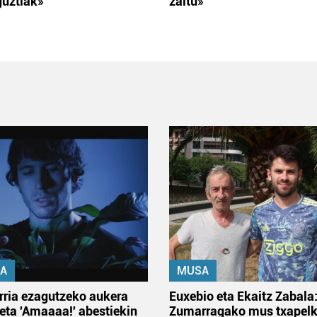
guztiak»
zaitu»
A
MUSA
rria ezagutzeko aukera
Euxebio eta Ekaitz Zabala
 eta 'Amaaaa!' abestiekin
Zumarragako mus txapelk