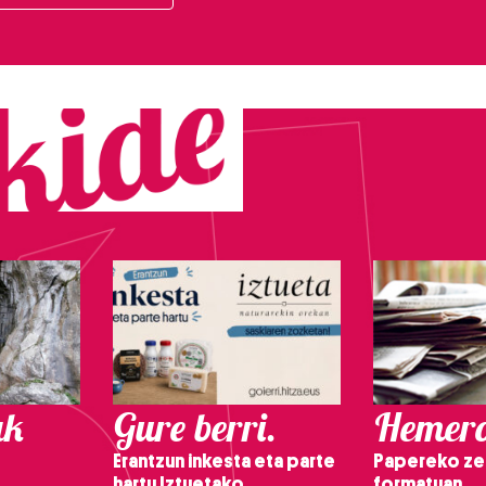
ak
Gure berri.
Hemero
Erantzun inkesta eta parte
Papereko ze
hartu Iztuetako
formatuan