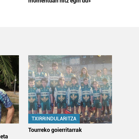
momentuan hitz egin du»
TXIRRINDULARITZA
:
Tourreko goierritarrak
eta