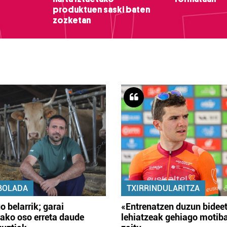
produktuen saski baten
zozketan
BOLADA
TXIRRINDULARITZA
o belarrik; garai
«Entrenatzen duzun bidee
ako oso erreta daude
lehiatzeak gehiago motib