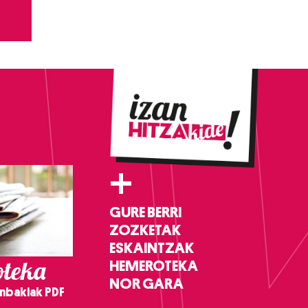
+
GURE BERRI
ZOZKETAK
ESKAINTZAK
teka
HEMEROTEKA
NOR GARA
nbakiak PDF