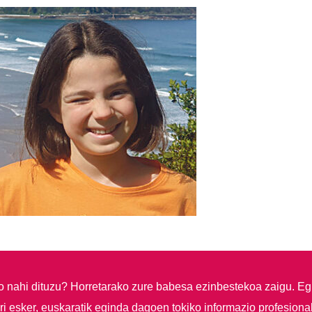
so nahi dituzu?
Horretarako zure babesa ezinbestekoa zaigu. Eg
i esker, euskaratik eginda dagoen tokiko informazio profesiona