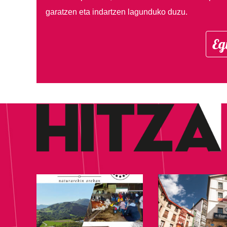
garatzen eta indartzen lagunduko duzu.
Eg