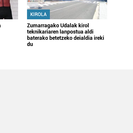
KIROLA
a
Zumarragako Udalak kirol
teknikariaren lanpostua aldi
baterako betetzeko deialdia ireki
du