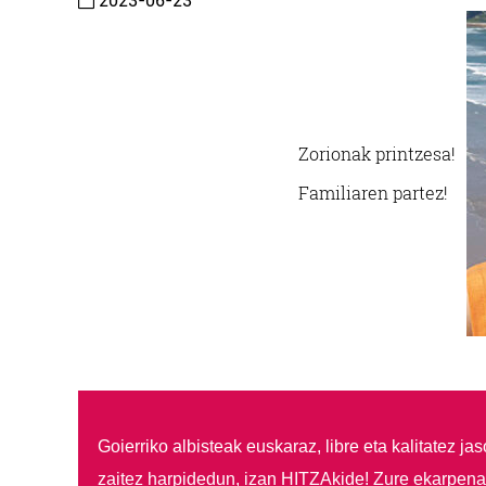
2023-06-23
Zorionak printzesa!
Familiaren partez!
Goierriko albisteak euskaraz, libre eta kalitatez ja
zaitez harpidedun, izan HITZAkide!
Zure ekarpenar