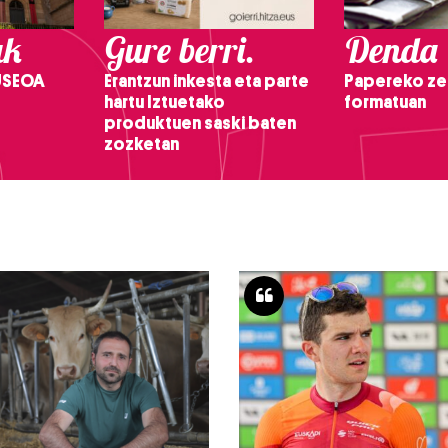
ak
Gure berri.
Denda
USEOA
Erantzun inkesta eta parte
Papereko ze
hartu Iztuetako
formatuan
produktuen saski baten
zozketan