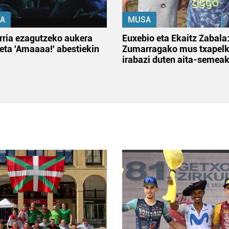
A
MUSA
rria ezagutzeko aukera
Euxebio eta Ekaitz Zabala
 eta 'Amaaaa!' abestiekin
Zumarragako mus txapelk
irabazi duten aita-semea