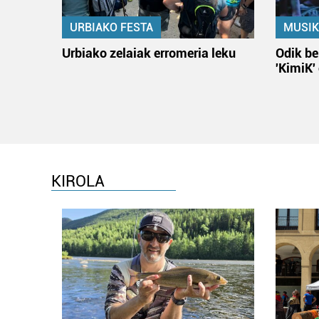
URBIAKO FESTA
MUSIK
Urbiako zelaiak erromeria leku
Odik be
'KimiK'
KIROLA