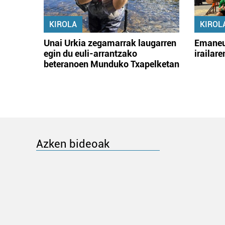
KIROLA
KIROL
Unai Urkia zegamarrak laugarren
Emaneu
egin du euli-arrantzako
irailar
beteranoen Munduko Txapelketan
Azken bideoak