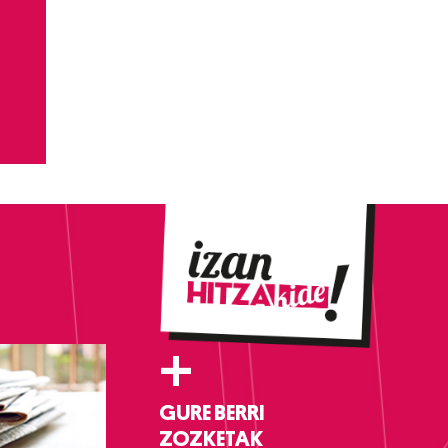
+
GURE BERRI
ZOZKETAK