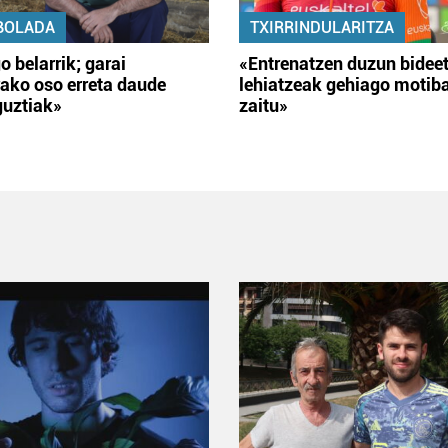
BOLADA
TXIRRINDULARITZA
o belarrik; garai
«Entrenatzen duzun bidee
ako oso erreta daude
lehiatzeak gehiago motib
guztiak»
zaitu»