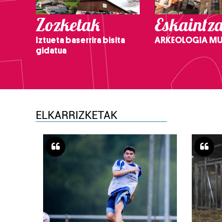
Zozketak
Eskaintz
Iztueta baserrira bisita
ARKEOLOGIA M
gidatua
ELKARRIZKETAK