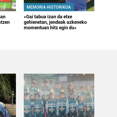
MEMORIA HISTORIKOA
tan
«Gai tabua izan da etxe
atzen
gehienetan, jendeak azkeneko
momentuan hitz egin du»