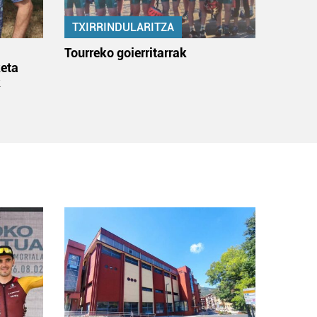
TXIRRINDULARITZA
:
Tourreko goierritarrak
eta
k