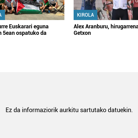
A
KIROLA
rre Euskarari eguna
Alex Aranburu, hirugarren
en 5ean ospatuko da
Getxon
Ez da informaziorik aurkitu sartutako datuekin.