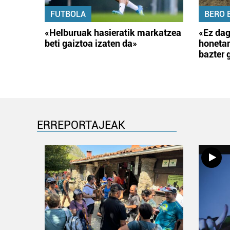
FUTBOLA
BERO 
«Helburuak hasieratik markatzea
«Ez dag
beti gaiztoa izaten da»
honetar
bazter 
ERREPORTAJEAK