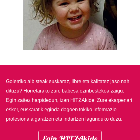
Goierriko albisteak euskaraz, libre eta kalitatez jaso nahi
dituzu?
Horretarako zure babesa ezinbestekoa zaigu.
Egin zaitez harpidedun, izan HITZAkide!
Zure ekarpenari
esker, euskaratik eginda dagoen tokiko informazio
profesionala garatzen eta indartzen lagunduko duzu.
Egin HITZAkide