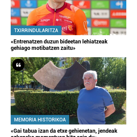
TXIRRINDULARITZA
«Entrenatzen duzun bideetan lehiatzeak
gehiago motibatzen zaitu»
MEMORIA HISTORIKOA
«Gai tabua izan da etxe gehienetan, jendeak