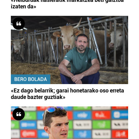
izaten da»
BERO BOLADA
«Ez dago belarrik; garai honetarako oso erreta
daude bazter guztiak»