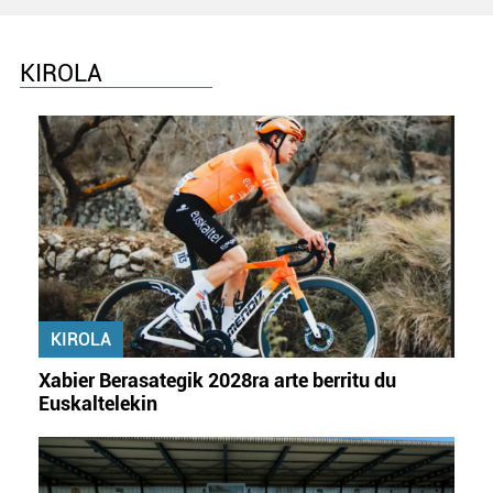
Lortu zure datu pertsonalak prozesatzeko moduari
buruzko informazio gehiago eta ezarri zure lehentasunak
datuen atalean. Edozein unetan alda edo ken dezakezu
KIROLA
zure baimena Cookieen adierazpenean.
Webgune honek cookie propioak eta hirugarrenen cookie-
fitxategiak erabiltzen ditu. Zure esperientzia eta
zerbitzuak hobetzeko asmoz, cookie teknologiaz
baliatzen gara. Ohar hau onartuz gero, teknologia hori
erabiltzeko baimen esplizitua ematen diguzu.
Gehiago
irakurri
KIROLA
Xabier Berasategik 2028ra arte berritu du
Euskaltelekin