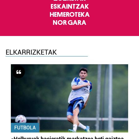
ESKAINTZAK
HEMEROTEKA
NOR GARA
ELKARRIZKETAK
FUTBOLA
«Helburuak hasieratik markatzea beti gaiztoa