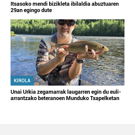
Itsasoko mendi bizikleta ibilaldia abuztuaren
29an egingo dute
KIROLA
Unai Urkia zegamarrak laugarren egin du euli-
arrantzako beteranoen Munduko Txapelketan