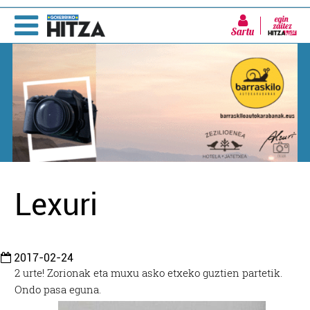
Sartu
Lexuri
2017-02-24
2 urte! Zorionak eta muxu asko etxeko guztien partetik.
Ondo pasa eguna.