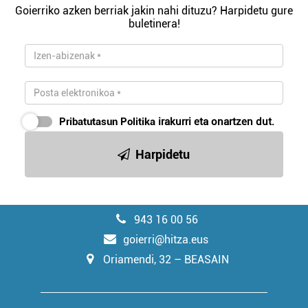
Goierriko azken berriak jakin nahi dituzu? Harpidetu gure
buletinera!
Pribatutasun Politika
irakurri eta onartzen dut.
Harpidetu
943 16 00 56
goierri@hitza.eus
Oriamendi, 32 – BEASAIN