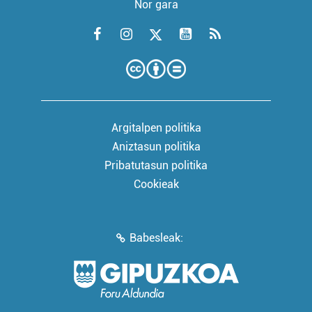
Nor gara
Argitalpen politika
Aniztasun politika
Pribatutasun politika
Cookieak
Babesleak: