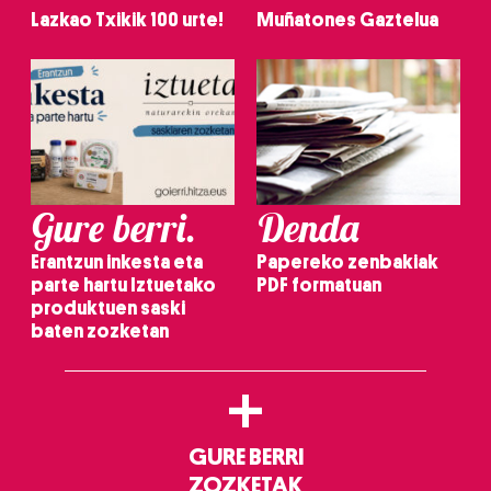
Lazkao Txikik 100 urte!
Muñatones Gaztelua
Gure berri.
Denda
Erantzun inkesta eta
Papereko zenbakiak
parte hartu Iztuetako
PDF formatuan
produktuen saski
baten zozketan
+
GURE BERRI
ZOZKETAK