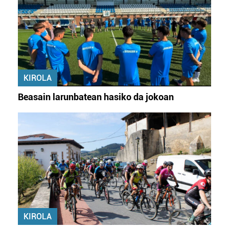
KIROLA
Beasain larunbatean hasiko da jokoan
KIROLA