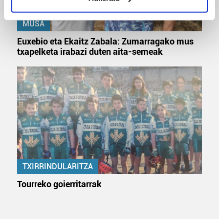
Identify your device by actively scanning it for
specific characteristics (fingerprinting)
MUSA
Find out more about how your personal data is processed
and set your preferences in the
details section
.
Euxebio eta Ekaitz Zabala: Zumarragako mus
txapelketa irabazi duten aita-semeak
Guk eta gure bazkideek zure datu pertsonalak
prozesatzen ditugu, zure IP zenbakia, besteak beste,
teknologia erabiliz, cookieak adibidez, iragarki eta eduki
pertsonalizatuak eskaintzeko, iragarkiak eta edukia
neurtzeko, jendeari buruzko informazioa biltzeko eta
produktuak garatzeko. Zure datuak nork eta zertarako
erabiltzen dituen hauta dezakezu.
Bazkide batzuek ez dizute baimenik eskatzen, eta beren
TXIRRINDULARITZA
interes komertzial legitimoetan babesten dira. Ikusi gure
bazkideen zerrenda, beren ustez zein helburutarako
Tourreko goierritarrak
duten interes legitimoa eta horren aurka nola egin
dezakezun ikusteko.