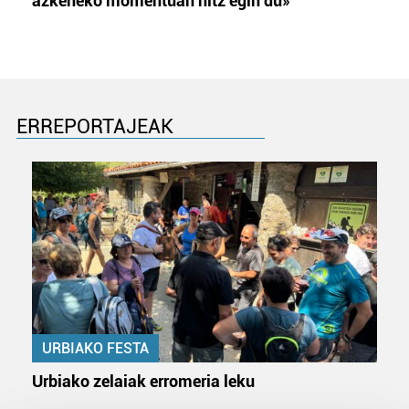
azkeneko momentuan hitz egin du»
ERREPORTAJEAK
URBIAKO FESTA
Urbiako zelaiak erromeria leku