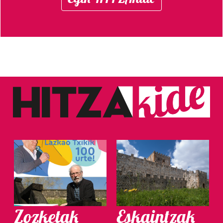
Zozketak
Eskaintzak