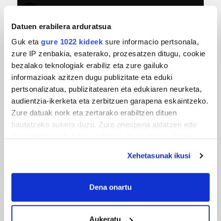
Datuen erabilera arduratsua
Guk eta
gure 1022 kideek
sure informacio pertsonala,
zure IP zenbakia, esaterako, prozesatzen ditugu, cookie
bezalako teknologiak erabiliz eta zure gailuko
informazioak azitzen dugu publizitate eta eduki
pertsonalizatua, publizitatearen eta edukiaren neurketa,
MUSIKA
audientzia-ikerketa eta zerbitzuen garapena eskaintzeko.
Zure datuak nork eta zertarako erabiltzen dituen
Odik berria ezagutzeko aukera 'KimiK' eta
hautatzeko aukera duzu. Zure onespena aldatzen edo
'Amaaaa!' abestiekin
deuseztatzen ahal duzu edozein momentutan, Cookie
deklaraziotik edo Privacy triggerean klikatuz.
Xehetasunak ikusi
If you allow, we would also like to:
Collect information about your geographical
Dena onartu
location which can be accurate to within several
meters
Aukeratu