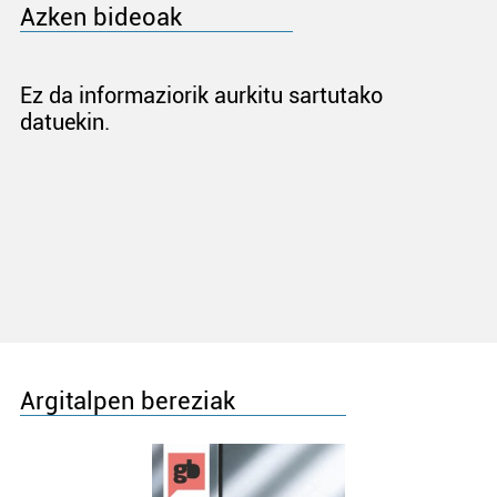
Azken bideoak
Ez da informaziorik aurkitu sartutako
datuekin.
Argitalpen bereziak