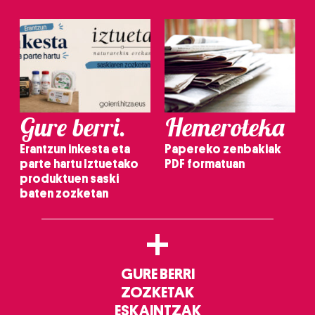
Gure berri.
Hemeroteka
Erantzun inkesta eta
Papereko zenbakiak
parte hartu Iztuetako
PDF formatuan
produktuen saski
baten zozketan
+
GURE BERRI
ZOZKETAK
ESKAINTZAK