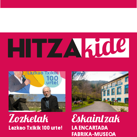
Zozketak
Eskaintzak
Lazkao Txikik 100 urte!
LA ENCARTADA
FABRIKA-MUSEOA