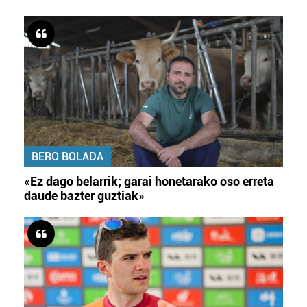
BERO BOLADA
«Ez dago belarrik; garai honetarako oso erreta
daude bazter guztiak»