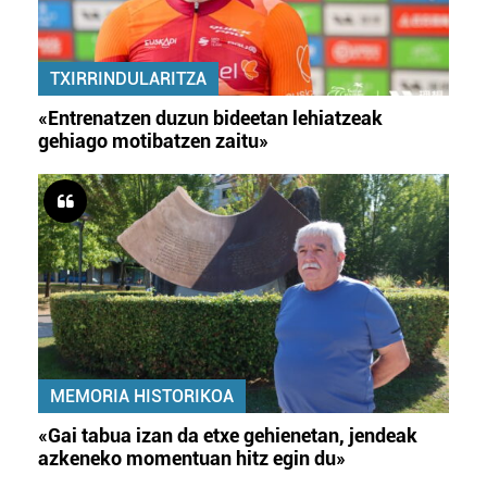
TXIRRINDULARITZA
«Entrenatzen duzun bideetan lehiatzeak
gehiago motibatzen zaitu»
MEMORIA HISTORIKOA
«Gai tabua izan da etxe gehienetan, jendeak
azkeneko momentuan hitz egin du»