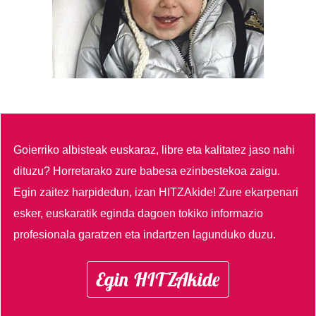
Goierriko albisteak euskaraz, libre eta kalitatez jaso nahi
dituzu?
Horretarako zure babesa ezinbestekoa zaigu.
Egin zaitez harpidedun, izan HITZAkide!
Zure ekarpenari
esker, euskaratik eginda dagoen tokiko informazio
profesionala garatzen eta indartzen lagunduko duzu.
Egin HITZAkide