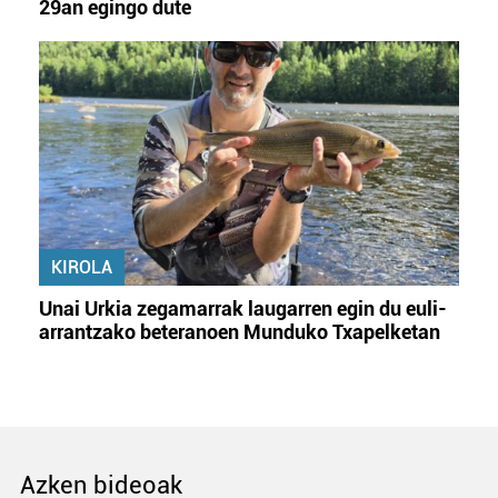
29an egingo dute
KIROLA
Unai Urkia zegamarrak laugarren egin du euli-
arrantzako beteranoen Munduko Txapelketan
Azken bideoak