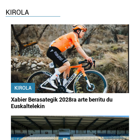
buruzko informazio gehiago eta ezarri zure lehentasunak
KIROLA
datuen atalean. Edozein unetan alda edo ken dezakezu
zure baimena Cookieen adierazpenean.
Webgune honek cookie propioak eta hirugarrenen cookie-
fitxategiak erabiltzen ditu. Zure esperientzia eta
zerbitzuak hobetzeko asmoz, cookie teknologiaz
baliatzen gara. Ohar hau onartuz gero, teknologia hori
erabiltzeko baimen esplizitua ematen diguzu.
Gehiago
irakurri
KIROLA
Xabier Berasategik 2028ra arte berritu du
Euskaltelekin