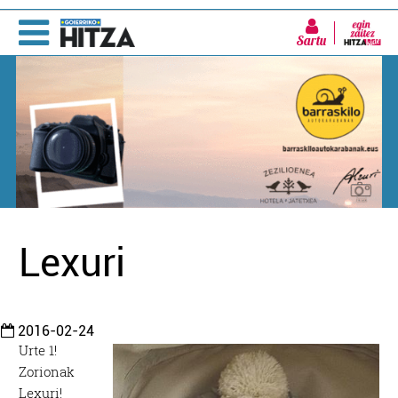
Sartu
Lexuri
2016-02-24
Urte 1!
Zorionak
Lexuri!