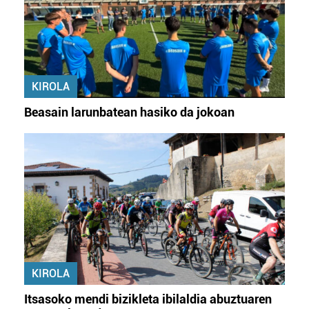
KIROLA
Beasain larunbatean hasiko da jokoan
KIROLA
Itsasoko mendi bizikleta ibilaldia abuztuaren