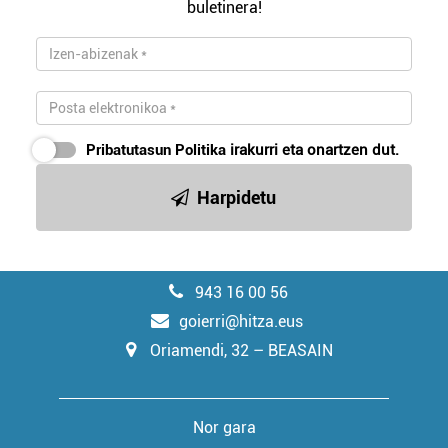
buletinera!
Pribatutasun Politika
irakurri eta onartzen dut.
Harpidetu
943 16 00 56
goierri@hitza.eus
Oriamendi, 32 – BEASAIN
Nor gara