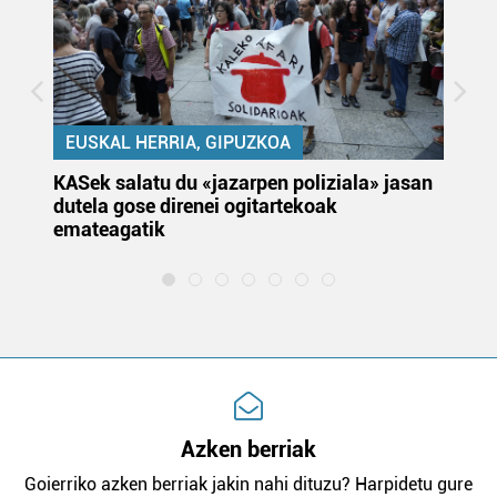
EUSKAL HERRIA, GIPUZKOA
KASek salatu du «jazarpen poliziala» jasan
Pa
dutela gose direnei ogitartekoak
da
emateagatik
«s
Azken berriak
Goierriko azken berriak jakin nahi dituzu? Harpidetu gure