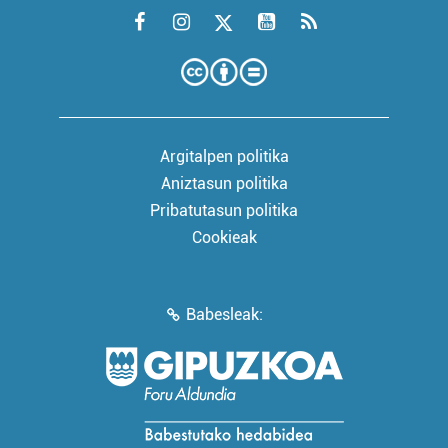
Argitalpen politika
Aniztasun politika
Pribatutasun politika
Cookieak
Babesleak: