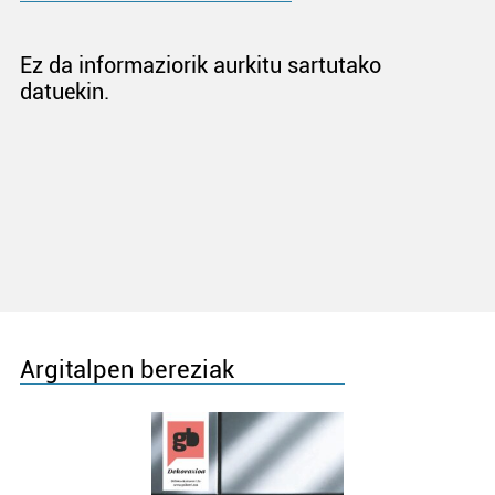
Ez da informaziorik aurkitu sartutako
datuekin.
Argitalpen bereziak