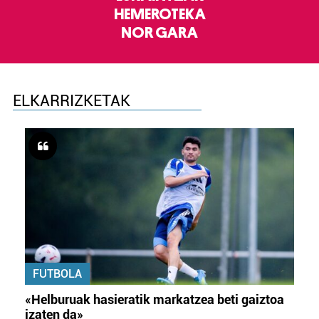
HEMEROTEKA
NOR GARA
ELKARRIZKETAK
FUTBOLA
«Helburuak hasieratik markatzea beti gaiztoa
izaten da»