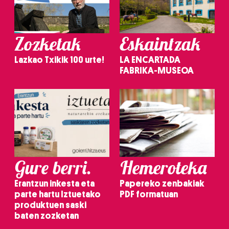
Zozketak
Eskaintzak
Lazkao Txikik 100 urte!
LA ENCARTADA
FABRIKA-MUSEOA
Gure berri.
Hemeroteka
Erantzun inkesta eta
Papereko zenbakiak
parte hartu Iztuetako
PDF formatuan
produktuen saski
baten zozketan