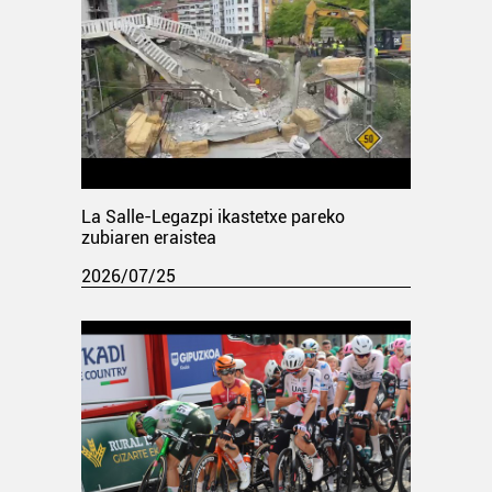
La Salle-Legazpi ikastetxe pareko
zubiaren eraistea
2026/07/25