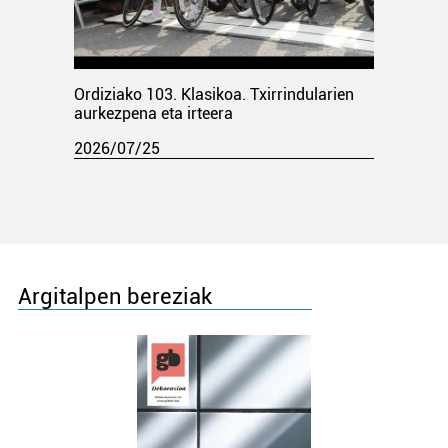
Ordiziako 103. Klasikoa. Txirrindularien
aurkezpena eta irteera
2026/07/25
Argitalpen bereziak