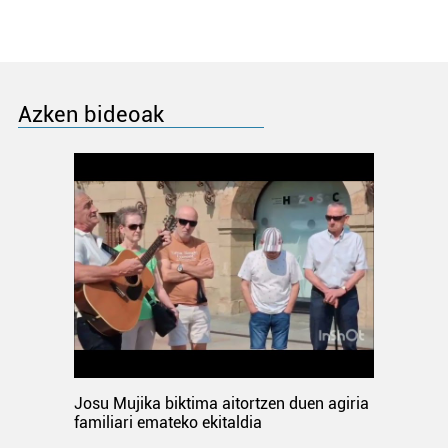
Azken bideoak
Josu Mujika biktima aitortzen duen agiria
familiari emateko ekitaldia