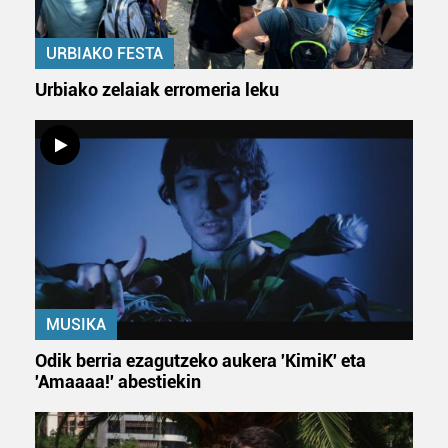
URBIAKO FESTA
Urbiako zelaiak erromeria leku
MUSIKA
Odik berria ezagutzeko aukera 'KimiK' eta
'Amaaaa!' abestiekin