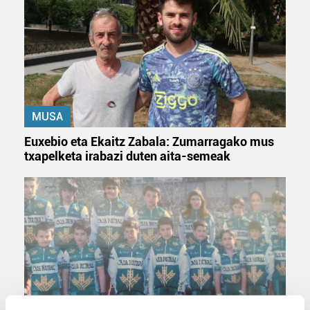
MUSA
Euxebio eta Ekaitz Zabala: Zumarragako mus
txapelketa irabazi duten aita-semeak