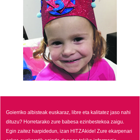
Goierriko albisteak euskaraz, libre eta kalitatez jaso nahi
dituzu?
Horretarako zure babesa ezinbestekoa zaigu.
Egin zaitez harpidedun, izan HITZAkide!
Zure ekarpenari