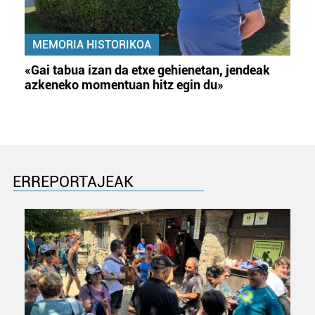
MEMORIA HISTORIKOA
«Gai tabua izan da etxe gehienetan, jendeak
azkeneko momentuan hitz egin du»
ERREPORTAJEAK