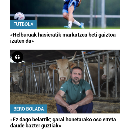
FUTBOLA
«Helburuak hasieratik markatzea beti gaiztoa
izaten da»
BERO BOLADA
«Ez dago belarrik; garai honetarako oso erreta
daude bazter guztiak»