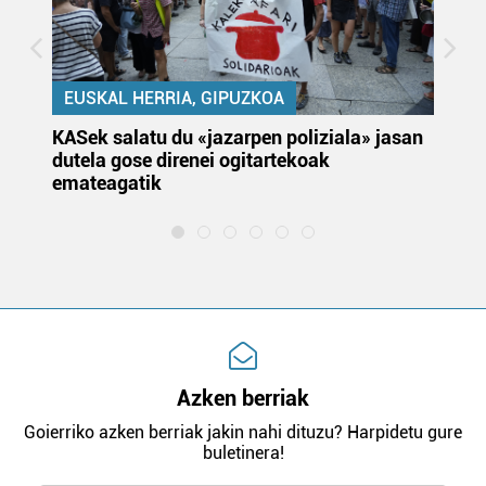
EUSKAL HERRIA, GIPUZKOA
KASek salatu du «jazarpen poliziala» jasan
Pa
dutela gose direnei ogitartekoak
da
emateagatik
«s
Azken berriak
Goierriko azken berriak jakin nahi dituzu? Harpidetu gure
buletinera!