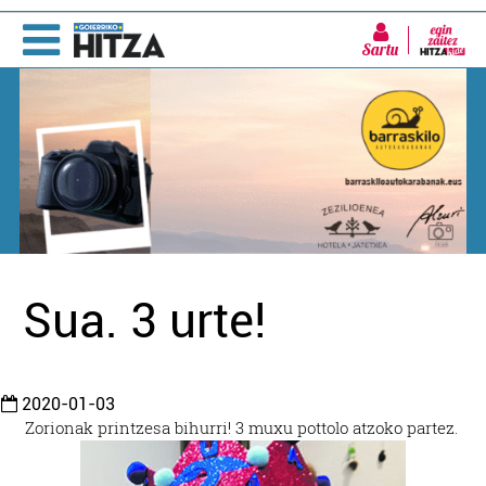
Sartu
Sua. 3 urte!
2020-01-03
Zorionak printzesa bihurri! 3 muxu pottolo atzoko partez.