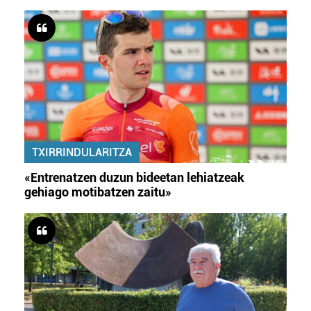
TXIRRINDULARITZA
«Entrenatzen duzun bideetan lehiatzeak
gehiago motibatzen zaitu»