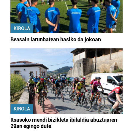
buruzko informazio gehiago eta ezarri zure lehentasunak
datuen atalean. Edozein unetan alda edo ken dezakezu
zure baimena Cookieen adierazpenean.
KIROLA
Webgune honek cookie propioak eta hirugarrenen cookie-
fitxategiak erabiltzen ditu. Zure esperientzia eta
Beasain larunbatean hasiko da jokoan
zerbitzuak hobetzeko asmoz, cookie teknologiaz
baliatzen gara. Ohar hau onartuz gero, teknologia hori
erabiltzeko baimen esplizitua ematen diguzu.
Gehiago
irakurri
KIROLA
Itsasoko mendi bizikleta ibilaldia abuztuaren
29an egingo dute