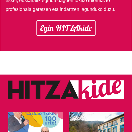
esker, euskaratik eginda dagoen tokiko informazio
profesionala garatzen eta indartzen lagunduko duzu.
Egin HITZAkide