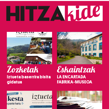
Zozketak
Eskaintzak
Iztueta baserrira bisita
LA ENCARTADA
gidatua
FABRIKA-MUSEOA