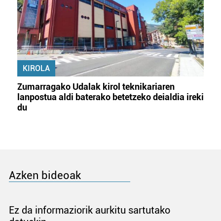
KIROLA
Zumarragako Udalak kirol teknikariaren
lanpostua aldi baterako betetzeko deialdia ireki
du
Azken bideoak
Ez da informaziorik aurkitu sartutako