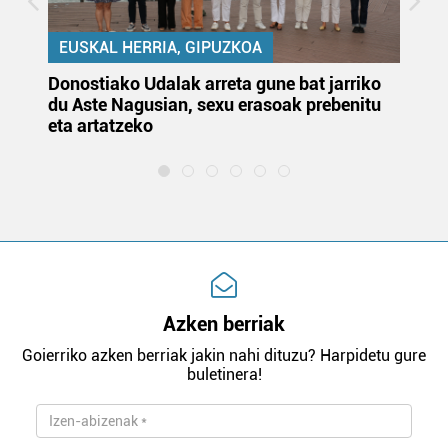
EUSKAL HERRIA, GIPUZKOA
Donostiako Udalak arreta gune bat jarriko
Ur
du Aste Nagusian, sexu erasoak prebenitu
es
eta artatzeko
lu
Azken berriak
Goierriko azken berriak jakin nahi dituzu? Harpidetu gure
buletinera!