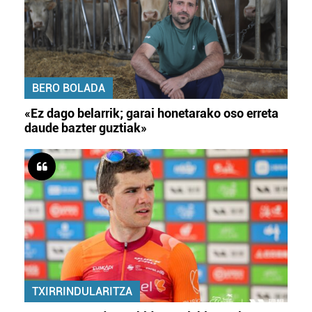
BERO BOLADA
«Ez dago belarrik; garai honetarako oso erreta
daude bazter guztiak»
TXIRRINDULARITZA