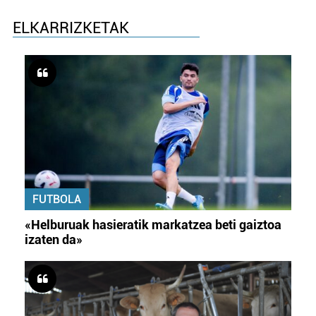
ELKARRIZKETAK
FUTBOLA
«Helburuak hasieratik markatzea beti gaiztoa
izaten da»