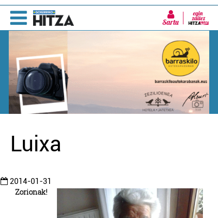
Sartu
Luixa
2014-01-31
Zorionak!