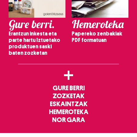
Gure berri.
Hemeroteka
Erantzun inkesta eta
Papereko zenbakiak
parte hartu Iztuetako
PDF formatuan
produktuen saski
baten zozketan
+
GURE BERRI
ZOZKETAK
ESKAINTZAK
HEMEROTEKA
NOR GARA