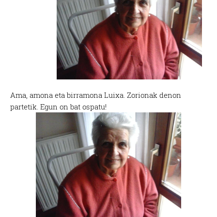
Ama, amona eta birramona Luixa. Zorionak denon
partetik. Egun on bat ospatu!