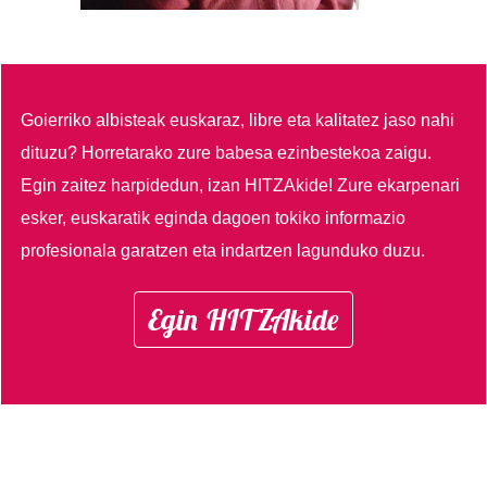
Goierriko albisteak euskaraz, libre eta kalitatez jaso nahi
dituzu?
Horretarako zure babesa ezinbestekoa zaigu.
Egin zaitez harpidedun, izan HITZAkide!
Zure ekarpenari
esker, euskaratik eginda dagoen tokiko informazio
profesionala garatzen eta indartzen lagunduko duzu.
Egin HITZAkide