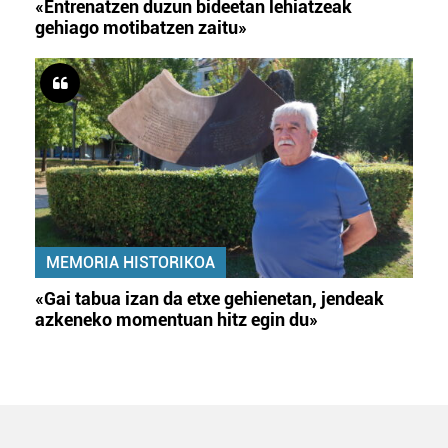
«Entrenatzen duzun bideetan lehiatzeak
gehiago motibatzen zaitu»
MEMORIA HISTORIKOA
«Gai tabua izan da etxe gehienetan, jendeak
azkeneko momentuan hitz egin du»