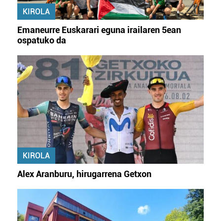
KIROLA
Emaneurre Euskarari eguna irailaren 5ean
ospatuko da
KIROLA
Alex Aranburu, hirugarrena Getxon