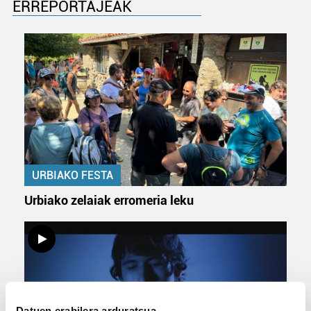
ERREPORTAJEAK
URBIAKO FESTA
Urbiako zelaiak erromeria leku
Datuen erabilera arduratsua