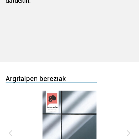
datuekin.
Argitalpen bereziak