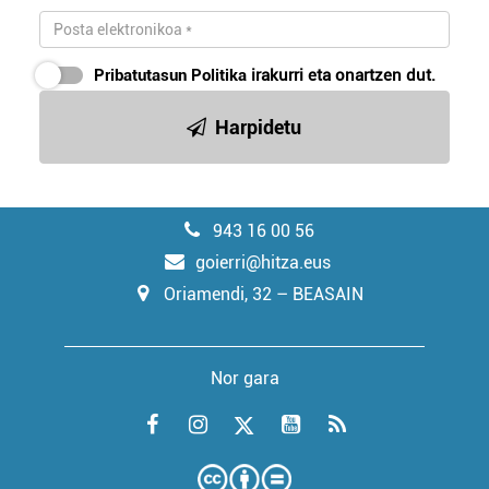
Pribatutasun Politika
irakurri eta onartzen dut.
Harpidetu
943 16 00 56
goierri@hitza.eus
Oriamendi, 32 – BEASAIN
Nor gara