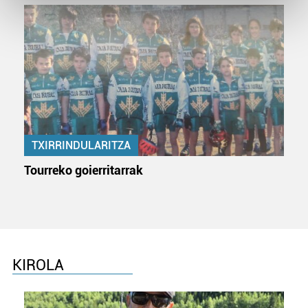
and set your preferences in the
details section
.
Guk eta gure bazkideek zure datu pertsonalak
prozesatzen ditugu, zure IP zenbakia, besteak beste,
teknologia erabiliz, cookieak adibidez, iragarki eta eduki
pertsonalizatuak eskaintzeko, iragarkiak eta edukia
neurtzeko, jendeari buruzko informazioa biltzeko eta
produktuak garatzeko. Zure datuak nork eta zertarako
TXIRRINDULARITZA
erabiltzen dituen hauta dezakezu.
Tourreko goierritarrak
Bazkide batzuek ez dizute baimenik eskatzen, eta beren
interes komertzial legitimoetan babesten dira. Ikusi gure
bazkideen zerrenda, beren ustez zein helburutarako
duten interes legitimoa eta horren aurka nola egin
dezakezun ikusteko.
KIROLA
Lortu zure datu pertsonalak prozesatzeko moduari
buruzko informazio gehiago eta ezarri zure lehentasunak