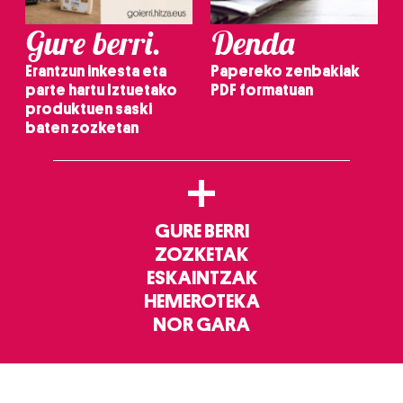
Gure berri.
Denda
Erantzun inkesta eta
Papereko zenbakiak
parte hartu Iztuetako
PDF formatuan
produktuen saski
baten zozketan
+
GURE BERRI
ZOZKETAK
ESKAINTZAK
HEMEROTEKA
NOR GARA