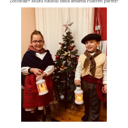
Zorionak!!! Muxu haundi bana amama Pilarren partez!!