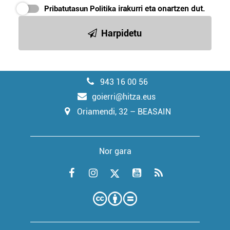
Pribatutasun Politika
irakurri eta onartzen dut.
Harpidetu
943 16 00 56
goierri@hitza.eus
Oriamendi, 32 – BEASAIN
Nor gara