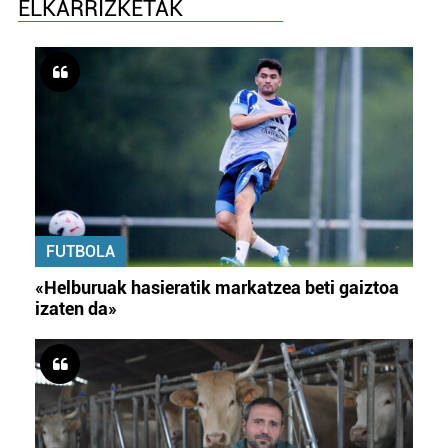
ELKARRIZKETAK
FUTBOLA
«Helburuak hasieratik markatzea beti gaiztoa
izaten da»