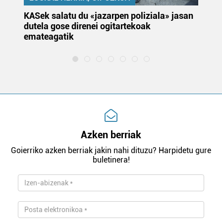
KASek salatu du «jazarpen poliziala» jasan
Pa
dutela gose direnei ogitartekoak
da
emateagatik
«s
Azken berriak
Goierriko azken berriak jakin nahi dituzu? Harpidetu gure
buletinera!