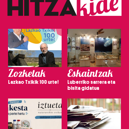
Zozketak
Eskaintzak
Lazkao Txikik 100 urte!
Luberriko sarrera eta
bisita gidatua