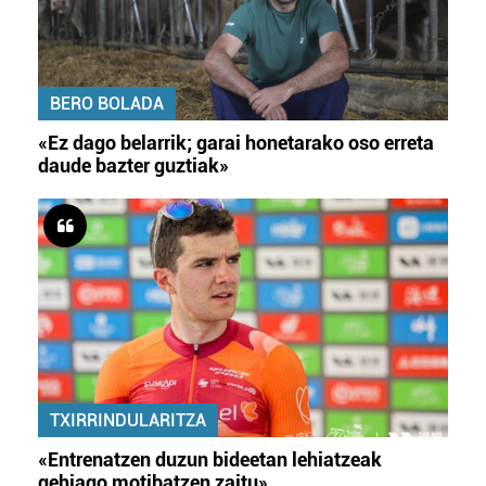
BERO BOLADA
«Ez dago belarrik; garai honetarako oso erreta
daude bazter guztiak»
TXIRRINDULARITZA
«Entrenatzen duzun bideetan lehiatzeak
gehiago motibatzen zaitu»