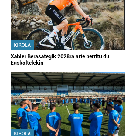
zure baimena Cookieen adierazpenean.
Webgune honek cookie propioak eta hirugarrenen cookie-
fitxategiak erabiltzen ditu. Zure esperientzia eta
zerbitzuak hobetzeko asmoz, cookie teknologiaz
baliatzen gara. Ohar hau onartuz gero, teknologia hori
KIROLA
erabiltzeko baimen esplizitua ematen diguzu.
Gehiago
irakurri
Xabier Berasategik 2028ra arte berritu du
Euskaltelekin
KIROLA