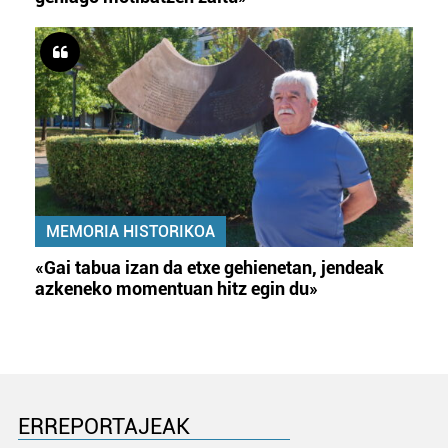
MEMORIA HISTORIKOA
«Gai tabua izan da etxe gehienetan, jendeak
azkeneko momentuan hitz egin du»
ERREPORTAJEAK