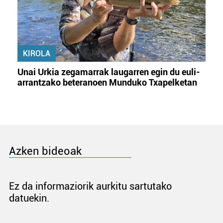
KIROLA
Unai Urkia zegamarrak laugarren egin du euli-
arrantzako beteranoen Munduko Txapelketan
Azken bideoak
Ez da informaziorik aurkitu sartutako
datuekin.