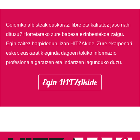
Goierriko albisteak euskaraz, libre eta kalitatez jaso nahi
dituzu?
Horretarako zure babesa ezinbestekoa zaigu.
Egin zaitez harpidedun, izan HITZAkide!
Zure ekarpenari
esker, euskaratik eginda dagoen tokiko informazio
profesionala garatzen eta indartzen lagunduko duzu.
Egin HITZAkide