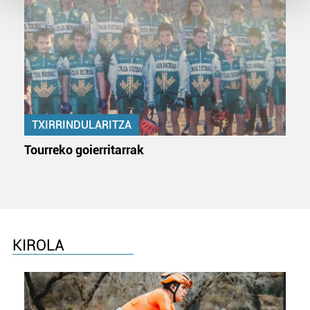
Guk eta gure bazkideek zure datu pertsonalak
prozesatzen ditugu, zure IP zenbakia, besteak beste,
teknologia erabiliz, cookieak adibidez, iragarki eta eduki
pertsonalizatuak eskaintzeko, iragarkiak eta edukia
neurtzeko, jendeari buruzko informazioa biltzeko eta
produktuak garatzeko. Zure datuak nork eta zertarako
TXIRRINDULARITZA
erabiltzen dituen hauta dezakezu.
Tourreko goierritarrak
Bazkide batzuek ez dizute baimenik eskatzen, eta beren
interes komertzial legitimoetan babesten dira. Ikusi gure
bazkideen zerrenda, beren ustez zein helburutarako
duten interes legitimoa eta horren aurka nola egin
dezakezun ikusteko.
KIROLA
Lortu zure datu pertsonalak prozesatzeko moduari
buruzko informazio gehiago eta ezarri zure lehentasunak
datuen atalean. Edozein unetan alda edo ken dezakezu