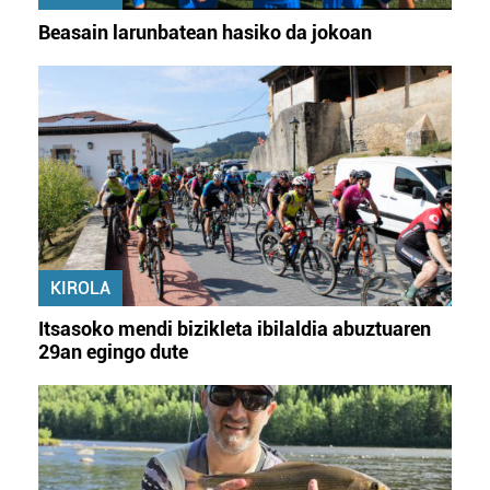
Beasain larunbatean hasiko da jokoan
KIROLA
Itsasoko mendi bizikleta ibilaldia abuztuaren
29an egingo dute