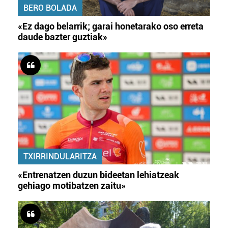
BERO BOLADA
«Ez dago belarrik; garai honetarako oso erreta
daude bazter guztiak»
TXIRRINDULARITZA
«Entrenatzen duzun bideetan lehiatzeak
gehiago motibatzen zaitu»