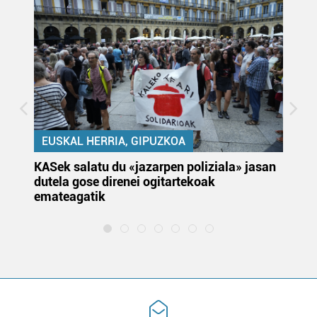
EUSKAL HERRIA, GIPUZKOA
KASek salatu du «jazarpen poliziala» jasan
Pa
dutela gose direnei ogitartekoak
da
emateagatik
«s