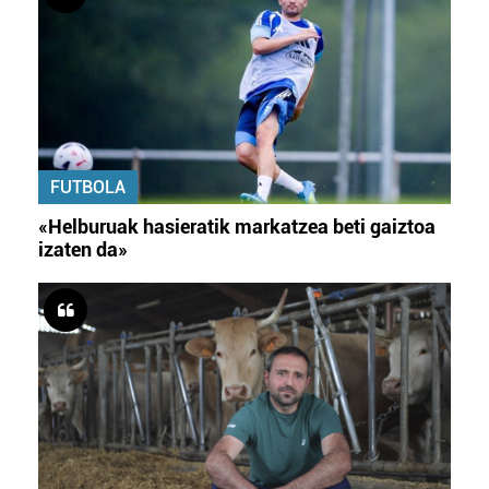
FUTBOLA
«Helburuak hasieratik markatzea beti gaiztoa
izaten da»