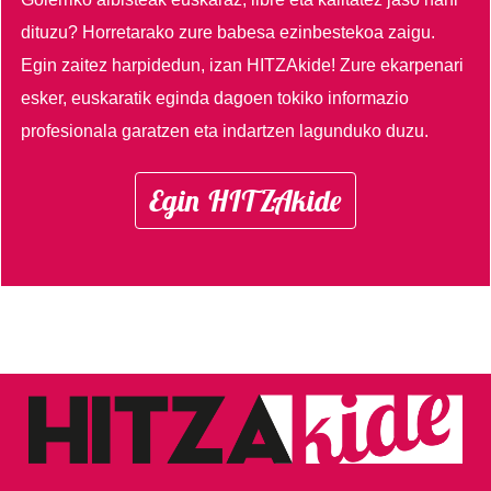
dituzu?
Horretarako zure babesa ezinbestekoa zaigu.
Egin zaitez harpidedun, izan HITZAkide!
Zure ekarpenari
esker, euskaratik eginda dagoen tokiko informazio
profesionala garatzen eta indartzen lagunduko duzu.
Egin HITZAkide