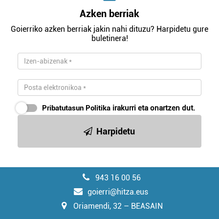
Azken berriak
Goierriko azken berriak jakin nahi dituzu? Harpidetu gure
buletinera!
Pribatutasun Politika
irakurri eta onartzen dut.
Harpidetu
943 16 00 56
goierri@hitza.eus
Oriamendi, 32 – BEASAIN