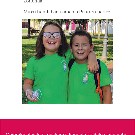
Zorionak!
Muxu handi bana amama Pilarren partez!
Goierriko albisteak euskaraz, libre eta kalitatez jaso nahi