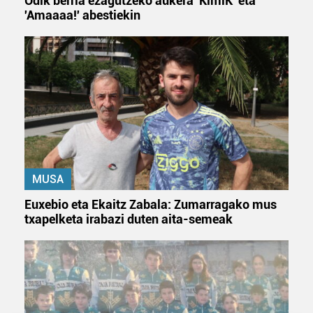
Odik berria ezagutzeko aukera 'KimiK' eta
'Amaaaa!' abestiekin
MUSA
Euxebio eta Ekaitz Zabala: Zumarragako mus
txapelketa irabazi duten aita-semeak