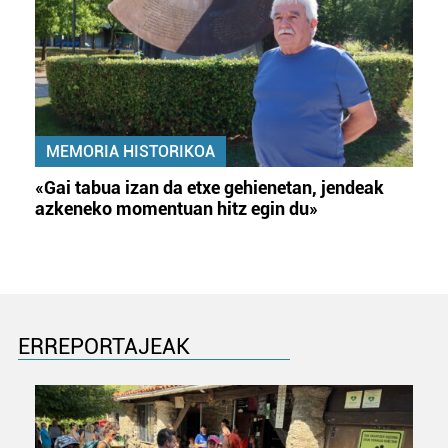
MEMORIA HISTORIKOA
«Gai tabua izan da etxe gehienetan, jendeak
azkeneko momentuan hitz egin du»
ERREPORTAJEAK