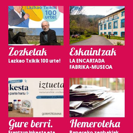
Zozketak
Eskaintzak
Lazkao Txikik 100 urte!
LA ENCARTADA
FABRIKA-MUSEOA
Gure berri.
Hemeroteka
Erantzun inkesta eta
Papereko zenbakiak