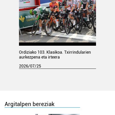
Ordiziako 103. Klasikoa. Txirrindularien
aurkezpena eta irteera
2026/07/25
Argitalpen bereziak