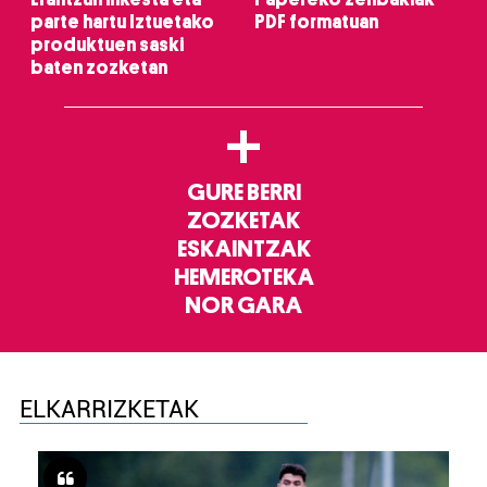
parte hartu Iztuetako
PDF formatuan
produktuen saski
baten zozketan
+
GURE BERRI
ZOZKETAK
ESKAINTZAK
HEMEROTEKA
NOR GARA
ELKARRIZKETAK