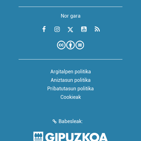
Nor gara
Argitalpen politika
Aniztasun politika
Pribatutasun politika
Cookieak
Babesleak: