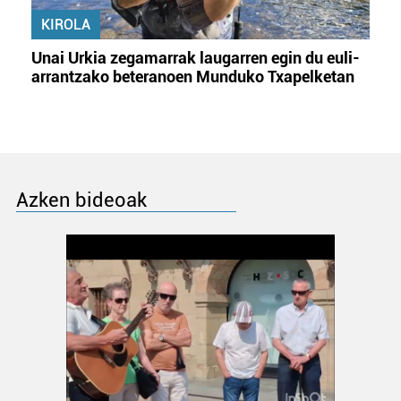
KIROLA
Unai Urkia zegamarrak laugarren egin du euli-
arrantzako beteranoen Munduko Txapelketan
Azken bideoak