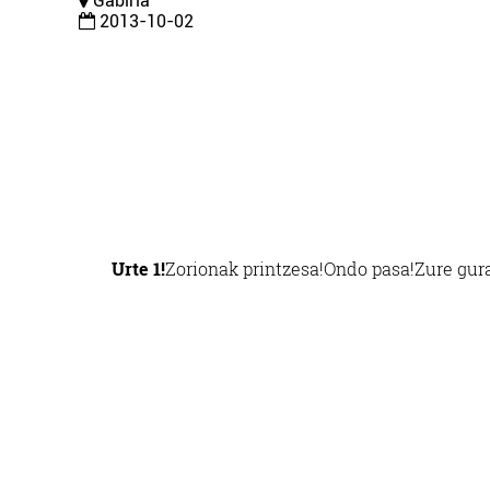
Gabiria
2013-10-02
Urte 1!
Zorionak printzesa!
Ondo pasa!
Zure gur