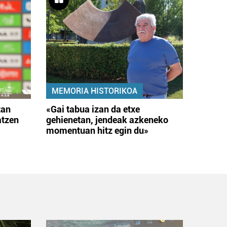
MEMORIA HISTORIKOA
tan
«Gai tabua izan da etxe
atzen
gehienetan, jendeak azkeneko
momentuan hitz egin du»