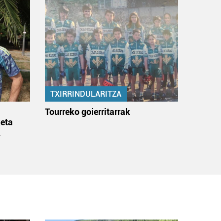
TXIRRINDULARITZA
:
Tourreko goierritarrak
eta
k