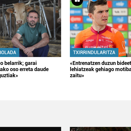
BOLADA
TXIRRINDULARITZA
o belarrik; garai
«Entrenatzen duzun bidee
ako oso erreta daude
lehiatzeak gehiago motib
guztiak»
zaitu»