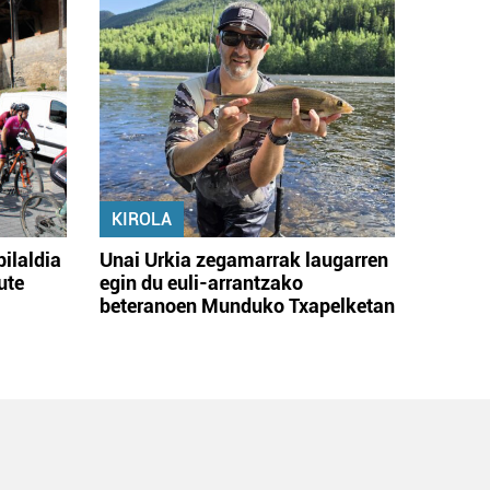
KIROLA
bilaldia
Unai Urkia zegamarrak laugarren
ute
egin du euli-arrantzako
beteranoen Munduko Txapelketan