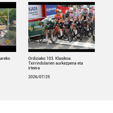
pareko
Ordiziako 103. Klasikoa.
Txirrindularien aurkezpena eta
irteera
2026/07/25