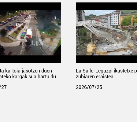
ta kartoia jasotzen duen
La Salle-Legazpi ikastetxe 
ateko kargak sua hartu du
zubiaren eraistea
/27
2026/07/25