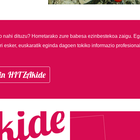
so nahi dituzu?
Horretarako zure babesa ezinbestekoa zaigu. Eg
i esker, euskaratik eginda dagoen tokiko informazio profesiona
in HITZAkide