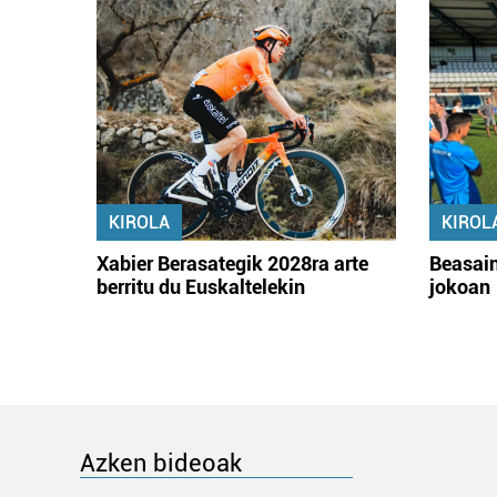
KIROLA
KIROL
Xabier Berasategik 2028ra arte
Beasain
berritu du Euskaltelekin
jokoan
Azken bideoak