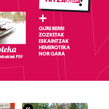
+
GURE BERRI
ZOZKETAK
ESKAINTZAK
teka
HEMEROTEKA
NOR GARA
nbakiak PDF