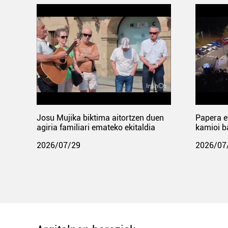
Josu Mujika biktima aitortzen duen
Papera e
agiria familiari emateko ekitaldia
kamioi b
2026/07/29
2026/07