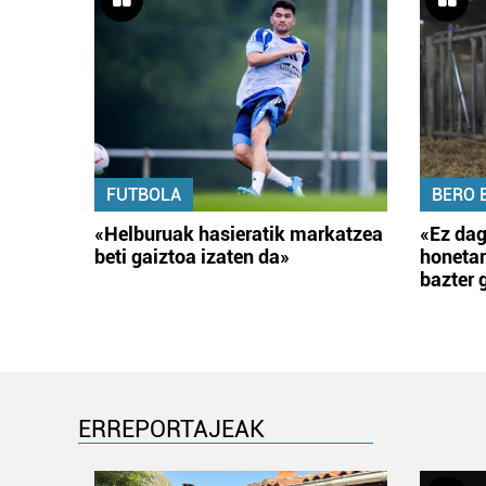
FUTBOLA
BERO 
«Helburuak hasieratik markatzea
«Ez dag
beti gaiztoa izaten da»
honetar
bazter 
ERREPORTAJEAK