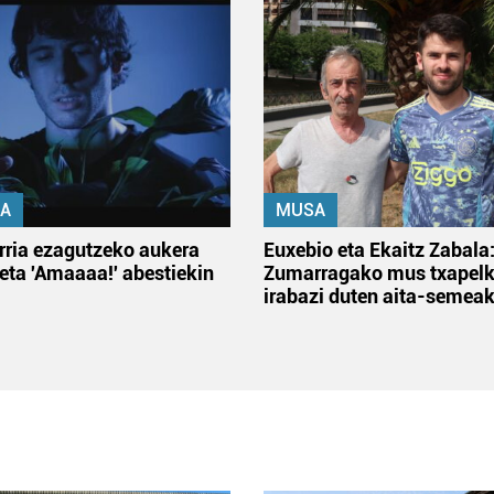
A
MUSA
rria ezagutzeko aukera
Euxebio eta Ekaitz Zabala
 eta 'Amaaaa!' abestiekin
Zumarragako mus txapelk
irabazi duten aita-semea