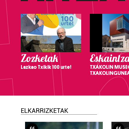
Zozketak
Eskaintz
Lazkao Txikik 100 urte!
TXAKOLIN MUSE
TXAKOLINGUNE
ELKARRIZKETAK