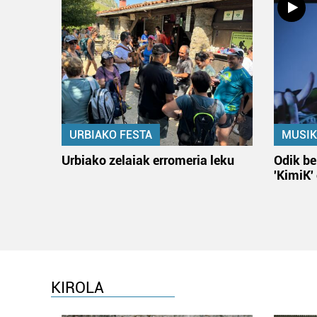
URBIAKO FESTA
MUSIK
Urbiako zelaiak erromeria leku
Odik be
'KimiK'
KIROLA