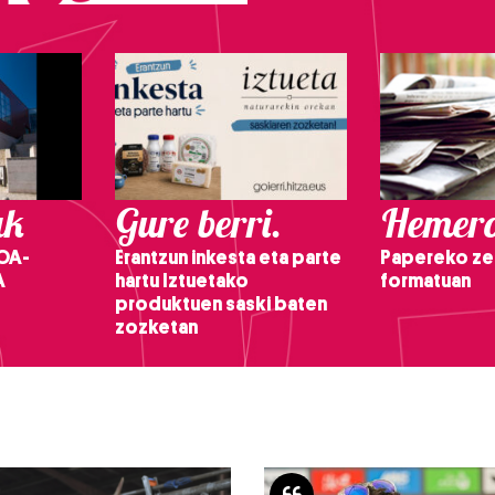
ak
Gure berri.
Hemero
OA-
Erantzun inkesta eta parte
Papereko ze
A
hartu Iztuetako
formatuan
produktuen saski baten
zozketan