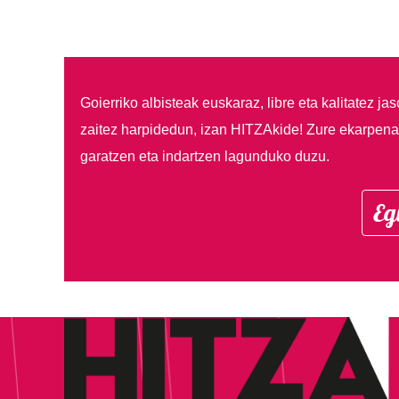
Goierriko albisteak euskaraz, libre eta kalitatez ja
zaitez harpidedun, izan HITZAkide!
Zure ekarpenar
garatzen eta indartzen lagunduko duzu.
Eg