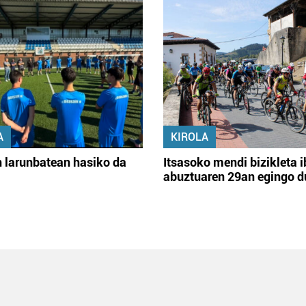
A
KIROLA
 larunbatean hasiko da
Itsasoko mendi bizikleta i
abuztuaren 29an egingo d