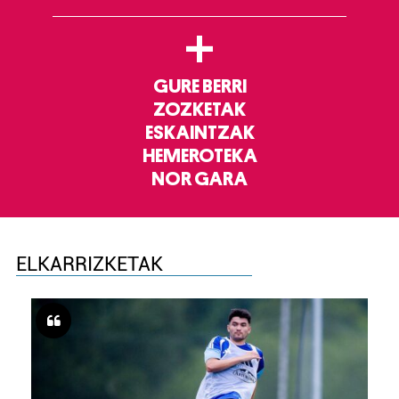
+
GURE BERRI
ZOZKETAK
ESKAINTZAK
HEMEROTEKA
NOR GARA
ELKARRIZKETAK