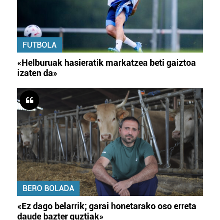
FUTBOLA
«Helburuak hasieratik markatzea beti gaiztoa
izaten da»
BERO BOLADA
«Ez dago belarrik; garai honetarako oso erreta
daude bazter guztiak»