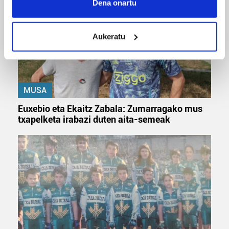
Collect information about your geographical
Dena onartu
location which can be accurate to within several
meters
Aukeratu
Identify your device by actively scanning it for
specific characteristics (fingerprinting)
Find out more about how your personal data is processed
and set your preferences in the
details section
.
MUSA
Guk eta gure bazkideek zure datu pertsonalak
Euxebio eta Ekaitz Zabala: Zumarragako mus
prozesatzen ditugu, zure IP zenbakia, besteak beste,
txapelketa irabazi duten aita-semeak
teknologia erabiliz, cookieak adibidez, iragarki eta eduki
pertsonalizatuak eskaintzeko, iragarkiak eta edukia
neurtzeko, jendeari buruzko informazioa biltzeko eta
produktuak garatzeko. Zure datuak nork eta zertarako
erabiltzen dituen hauta dezakezu.
Bazkide batzuek ez dizute baimenik eskatzen, eta beren
interes komertzial legitimoetan babesten dira. Ikusi gure
bazkideen zerrenda, beren ustez zein helburutarako