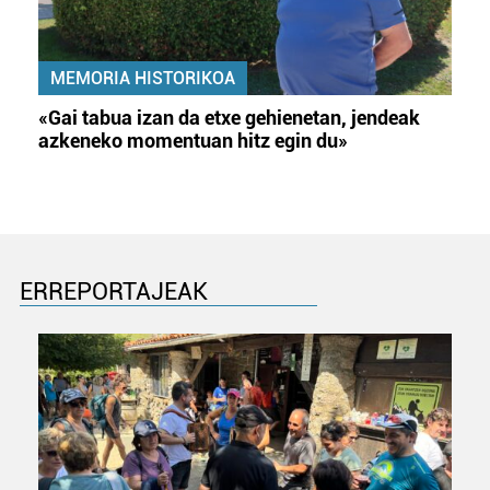
MEMORIA HISTORIKOA
«Gai tabua izan da etxe gehienetan, jendeak
azkeneko momentuan hitz egin du»
ERREPORTAJEAK