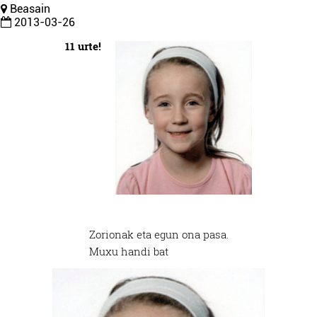
Beasain
2013-03-26
11 urte!
Zorionak eta egun ona pasa.
Muxu handi bat