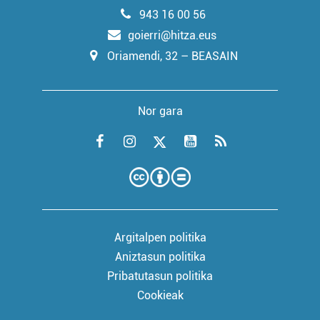
943 16 00 56
goierri@hitza.eus
Oriamendi, 32 – BEASAIN
Nor gara
Argitalpen politika
Aniztasun politika
Pribatutasun politika
Cookieak