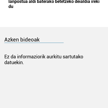
lanpostua aldi baterako betetzeko deialdia ireki
du
Azken bideoak
Ez da informaziorik aurkitu sartutako
datuekin.