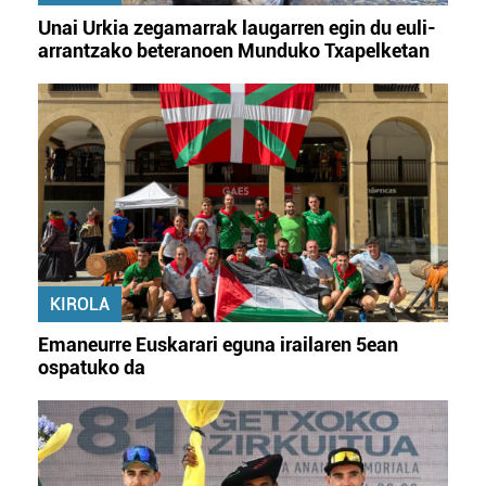
Unai Urkia zegamarrak laugarren egin du euli-
arrantzako beteranoen Munduko Txapelketan
KIROLA
Emaneurre Euskarari eguna irailaren 5ean
ospatuko da