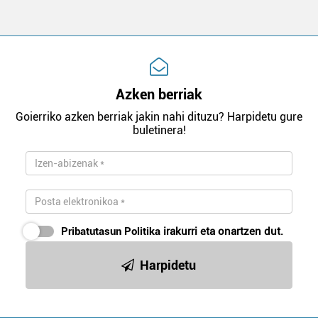
Azken berriak
Goierriko azken berriak jakin nahi dituzu? Harpidetu gure
buletinera!
Pribatutasun Politika
irakurri eta onartzen dut.
Harpidetu