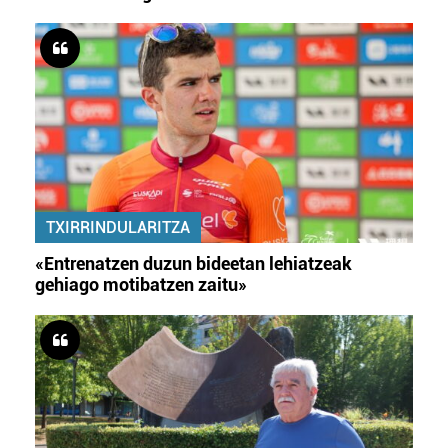
TXIRRINDULARITZA
«Entrenatzen duzun bideetan lehiatzeak
gehiago motibatzen zaitu»