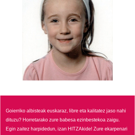
Goierriko albisteak euskaraz, libre eta kalitatez jaso nahi
dituzu?
Horretarako zure babesa ezinbestekoa zaigu.
Egin zaitez harpidedun, izan HITZAkide!
Zure ekarpenari