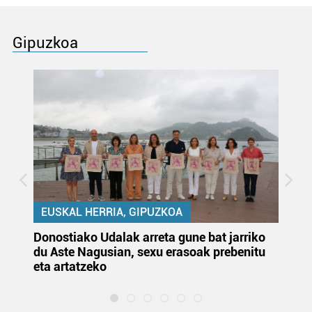
Gipuzkoa
EUSKAL HERRIA, GIPUZKOA
Donostiako Udalak arreta gune bat jarriko
Ur
du Aste Nagusian, sexu erasoak prebenitu
es
eta artatzeko
lu