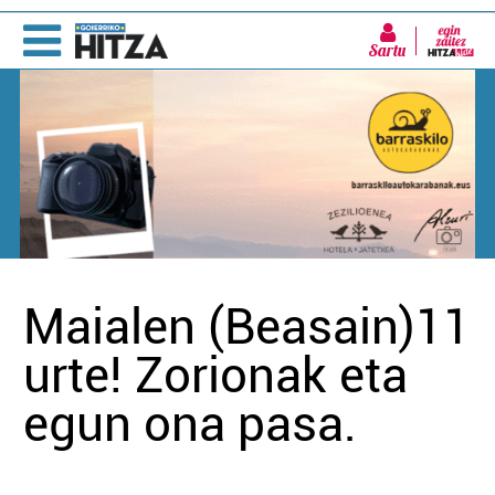
Sartu
Maialen (Beasain)11
urte! Zorionak eta
egun ona pasa.