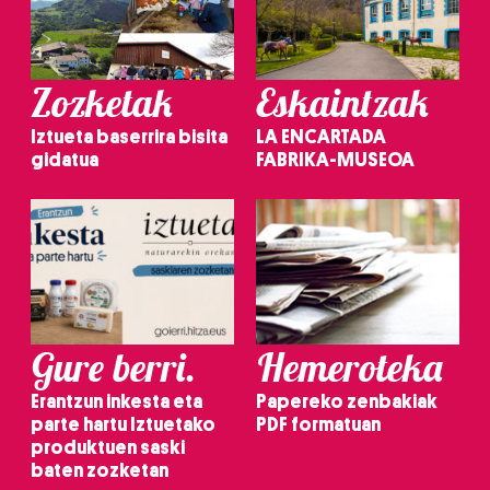
Zozketak
Eskaintzak
Iztueta baserrira bisita
LA ENCARTADA
gidatua
FABRIKA-MUSEOA
Gure berri.
Hemeroteka
Erantzun inkesta eta
Papereko zenbakiak
parte hartu Iztuetako
PDF formatuan
produktuen saski
baten zozketan