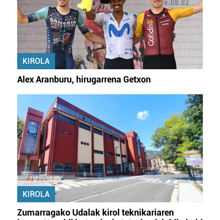
KIROLA
Alex Aranburu, hirugarrena Getxon
KIROLA
Zumarragako Udalak kirol teknikariaren