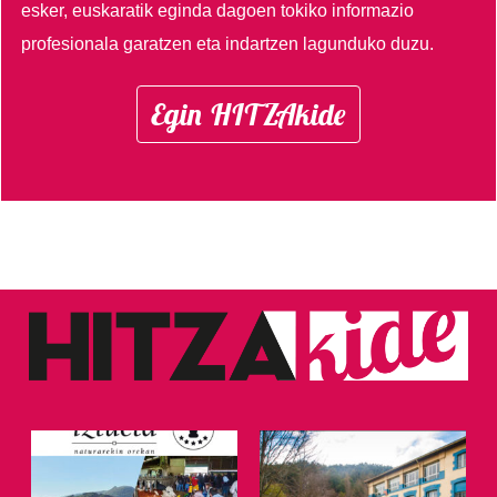
esker, euskaratik eginda dagoen tokiko informazio
profesionala garatzen eta indartzen lagunduko duzu.
Egin HITZAkide