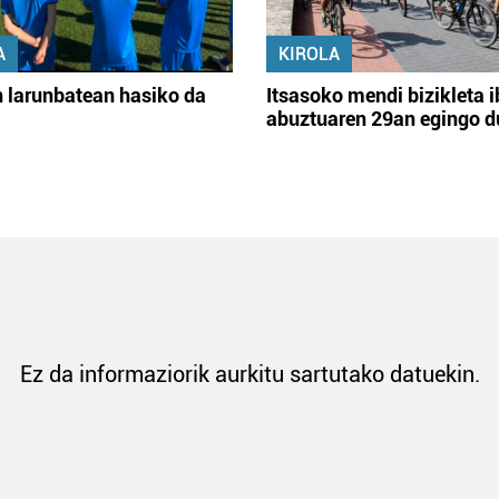
A
KIROLA
 larunbatean hasiko da
Itsasoko mendi bizikleta i
abuztuaren 29an egingo d
Ez da informaziorik aurkitu sartutako datuekin.