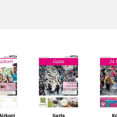
izkorri
Gazta
Ko