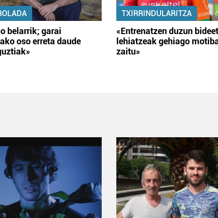
BOLADA
TXIRRINDULARITZA
o belarrik; garai
«Entrenatzen duzun bidee
ako oso erreta daude
lehiatzeak gehiago motib
guztiak»
zaitu»