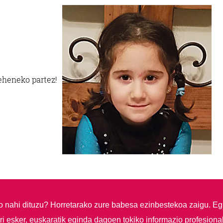
eheneko partez!
so nahi dituzu?
Horretarako zure babesa ezinbestekoa zaigu. Eg
i esker, euskaratik eginda dagoen tokiko informazio profesiona