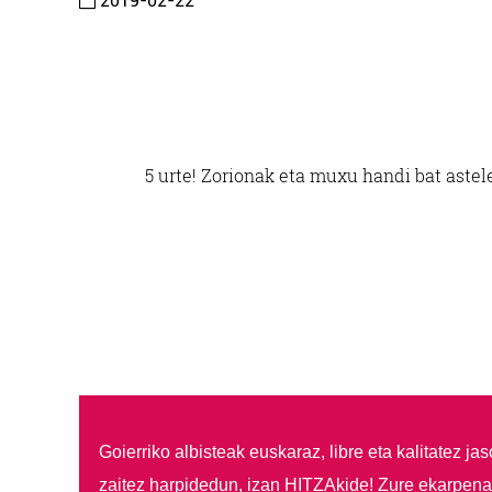
2019-02-22
5 urte! Zorionak eta muxu handi bat astel
Goierriko albisteak euskaraz, libre eta kalitatez ja
zaitez harpidedun, izan HITZAkide!
Zure ekarpenar