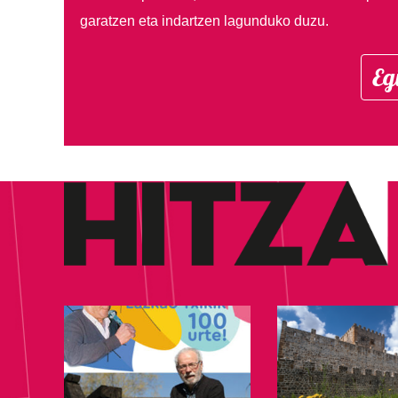
garatzen eta indartzen lagunduko duzu.
Eg