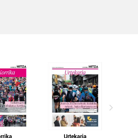
rrika
Urtekaria
E