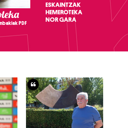
ESKAINTZAK
teka
HEMEROTEKA
NOR GARA
nbakiak PDF