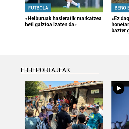
FUTBOLA
BERO 
«Helburuak hasieratik markatzea
«Ez dag
beti gaiztoa izaten da»
honetar
bazter 
ERREPORTAJEAK