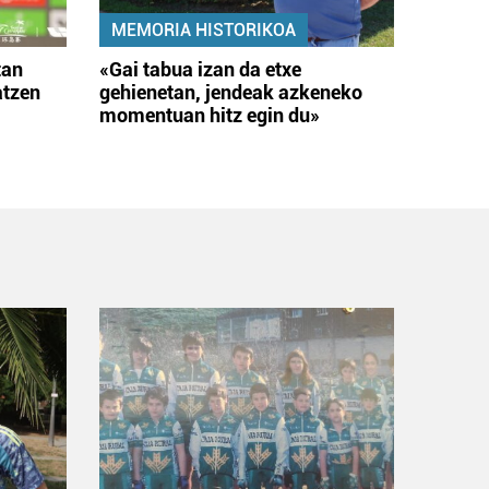
MEMORIA HISTORIKOA
tan
«Gai tabua izan da etxe
atzen
gehienetan, jendeak azkeneko
momentuan hitz egin du»