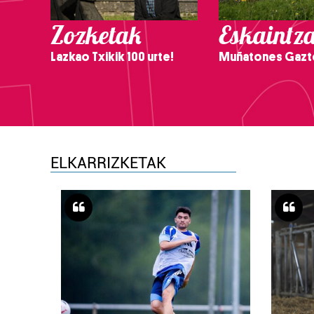
Zozketak
Eskaintz
Lazkao Txikik 100 urte!
Muñatones Gazt
ELKARRIZKETAK