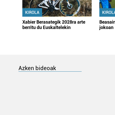
KIROLA
KIROL
Xabier Berasategik 2028ra arte
Beasain
berritu du Euskaltelekin
jokoan
Azken bideoak