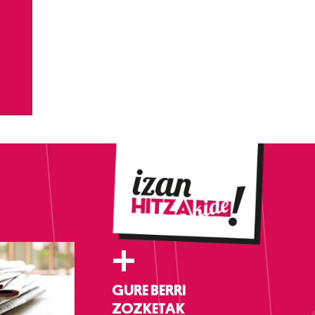
+
GURE BERRI
ZOZKETAK