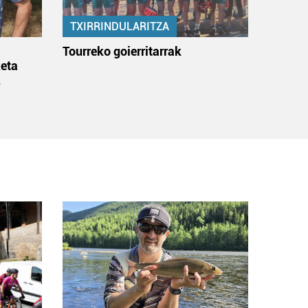
TXIRRINDULARITZA
:
Tourreko goierritarrak
eta
k