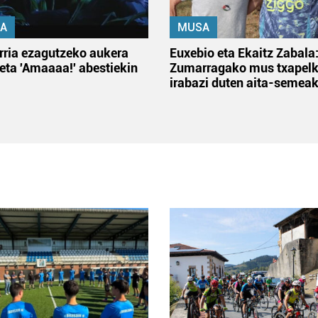
A
MUSA
rria ezagutzeko aukera
Euxebio eta Ekaitz Zabala
 eta 'Amaaaa!' abestiekin
Zumarragako mus txapelk
irabazi duten aita-semea