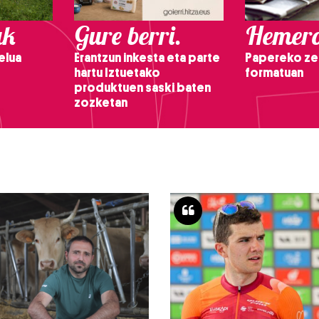
ak
Gure berri.
Hemero
elua
Erantzun inkesta eta parte
Papereko ze
hartu Iztuetako
formatuan
produktuen saski baten
zozketan