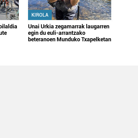
KIROLA
bilaldia
Unai Urkia zegamarrak laugarren
ute
egin du euli-arrantzako
beteranoen Munduko Txapelketan