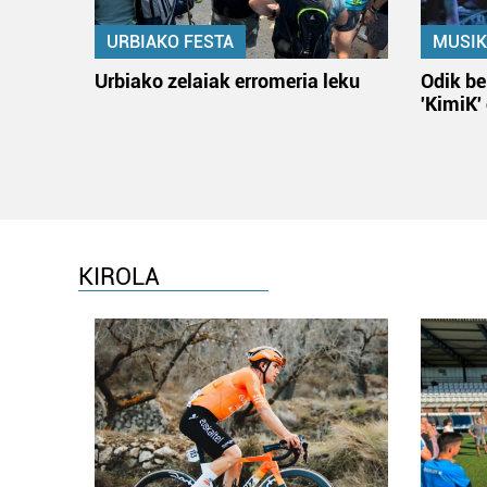
URBIAKO FESTA
MUSIK
Urbiako zelaiak erromeria leku
Odik be
'KimiK'
KIROLA