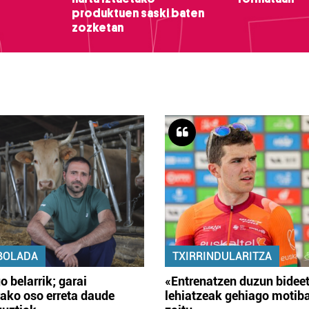
produktuen saski baten
zozketan
BOLADA
TXIRRINDULARITZA
o belarrik; garai
«Entrenatzen duzun bidee
ako oso erreta daude
lehiatzeak gehiago motib