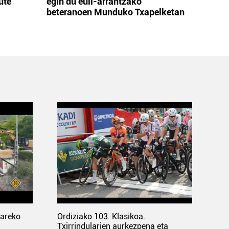
ute
egin du euli-arrantzako
beteranoen Munduko Txapelketan
pareko
Ordiziako 103. Klasikoa.
Txirrindularien aurkezpena eta