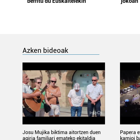
berritu du Euskaltelekin
jokoan
Azken bideoak
Josu Mujika biktima aitortzen duen
Papera e
agiria familiari emateko ekitaldia
kamioi b