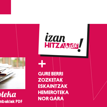
+
GURE BERRI
ZOZKETAK
ESKAINTZAK
teka
HEMEROTEKA
NOR GARA
nbakiak PDF