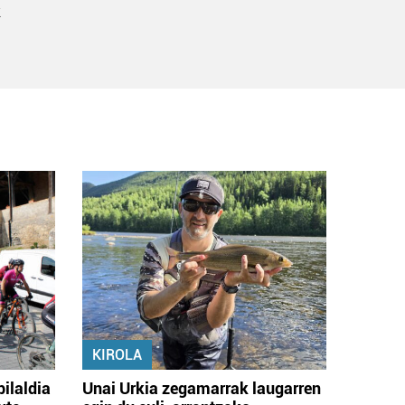
k
KIROLA
bilaldia
Unai Urkia zegamarrak laugarren