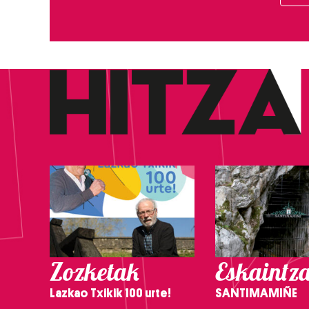
Zozketak
Eskaintz
Lazkao Txikik 100 urte!
SANTIMAMIÑE