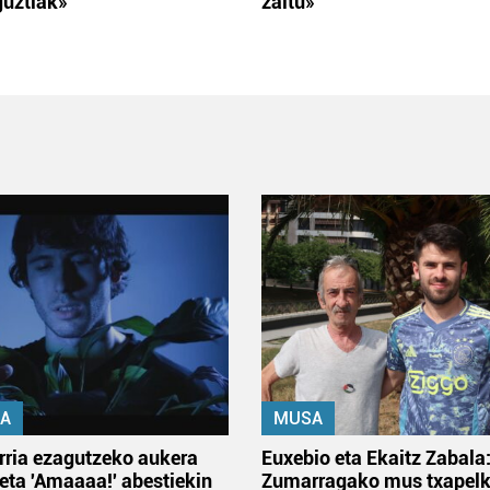
guztiak»
zaitu»
A
MUSA
rria ezagutzeko aukera
Euxebio eta Ekaitz Zabala
 eta 'Amaaaa!' abestiekin
Zumarragako mus txapelk