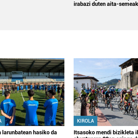
irabazi duten aita-semea
A
KIROLA
 larunbatean hasiko da
Itsasoko mendi bizikleta i