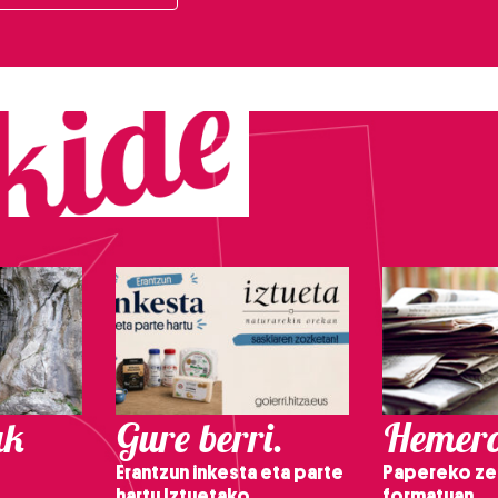
ak
Gure berri.
Hemero
Erantzun inkesta eta parte
Papereko ze
hartu Iztuetako
formatuan