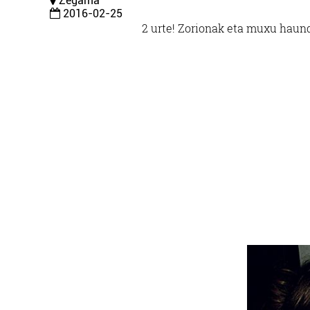
Zegama
2016-02-25
2 urte! Zorionak eta muxu haund