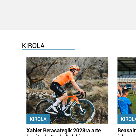
KIROLA
KIROLA
KIROL
Xabier Berasategik 2028ra arte
Beasain