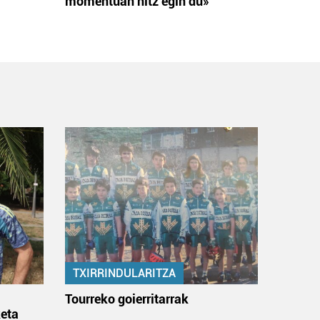
momentuan hitz egin du»
TXIRRINDULARITZA
:
Tourreko goierritarrak
eta