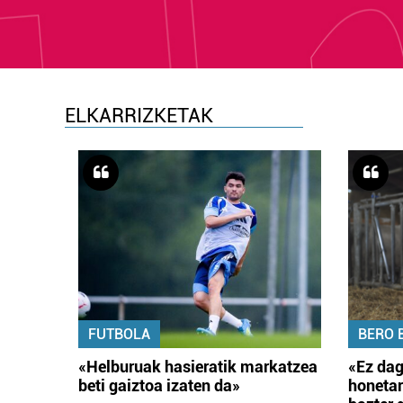
ELKARRIZKETAK
FUTBOLA
BERO 
«Helburuak hasieratik markatzea
«Ez dag
beti gaiztoa izaten da»
honetar