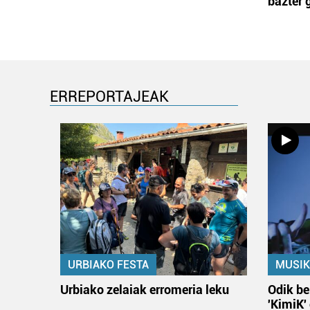
bazter 
ERREPORTAJEAK
URBIAKO FESTA
MUSIK
Urbiako zelaiak erromeria leku
Odik be
'KimiK'