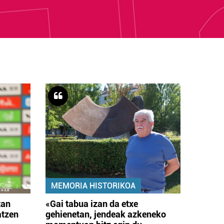
MEMORIA HISTORIKOA
tan
«Gai tabua izan da etxe
atzen
gehienetan, jendeak azkeneko