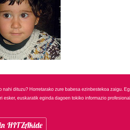
so nahi dituzu?
Horretarako zure babesa ezinbestekoa zaigu. Eg
i esker, euskaratik eginda dagoen tokiko informazio profesiona
in HITZAkide