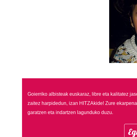
Goierriko albisteak euskaraz, libre eta kalitatez ja
zaitez harpidedun, izan HITZAkide!
Zure ekarpenar
garatzen eta indartzen lagunduko duzu.
Eg