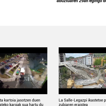
abuztuaren 29an egingo d
ta kartoia jasotzen duen
La Salle-Legazpi ikastetxe 
ateko kargak sua hartu du
zubiaren eraistea