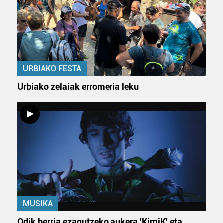
URBIAKO FESTA
Urbiako zelaiak erromeria leku
MUSIKA
Odik berria ezagutzeko aukera 'KimiK' eta