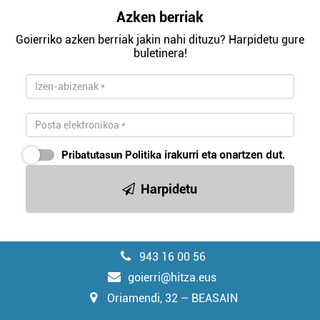
Azken berriak
Goierriko azken berriak jakin nahi dituzu? Harpidetu gure
buletinera!
Pribatutasun Politika
irakurri eta onartzen dut.
Harpidetu
943 16 00 56
goierri@hitza.eus
Oriamendi, 32 – BEASAIN