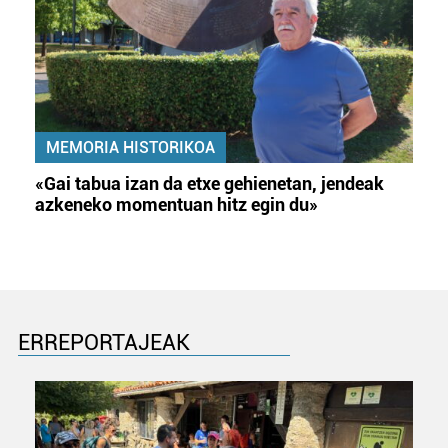
MEMORIA HISTORIKOA
«Gai tabua izan da etxe gehienetan, jendeak
azkeneko momentuan hitz egin du»
ERREPORTAJEAK