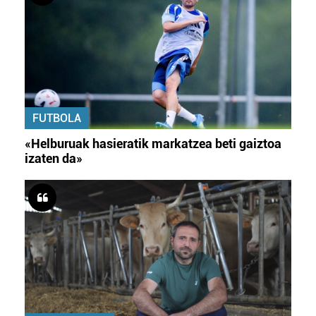
FUTBOLA
«Helburuak hasieratik markatzea beti gaiztoa
izaten da»