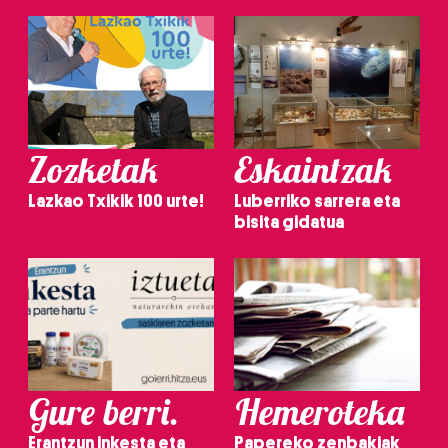
Zozketak
Eskaintzak
Lazkao Txikik 100 urte!
Luberriko sarrera eta
bisita gidatua
Gure berri.
Hemeroteka
Erantzun inkesta eta
Papereko zenbakiak