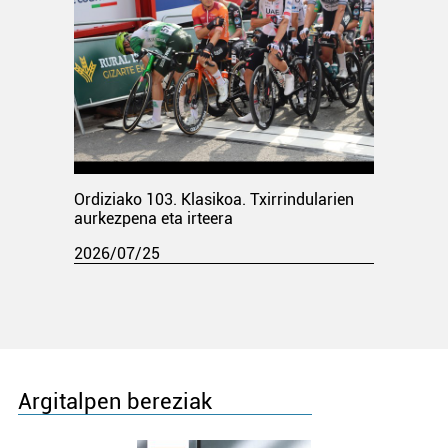
Ordiziako 103. Klasikoa. Txirrindularien
aurkezpena eta irteera
2026/07/25
Argitalpen bereziak