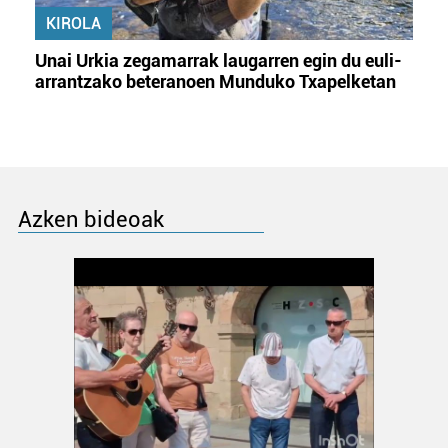
KIROLA
Unai Urkia zegamarrak laugarren egin du euli-
arrantzako beteranoen Munduko Txapelketan
Azken bideoak