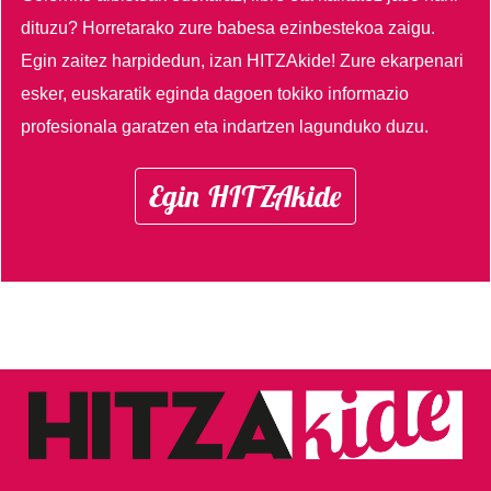
dituzu?
Horretarako zure babesa ezinbestekoa zaigu.
Egin zaitez harpidedun, izan HITZAkide!
Zure ekarpenari
esker, euskaratik eginda dagoen tokiko informazio
profesionala garatzen eta indartzen lagunduko duzu.
Egin HITZAkide