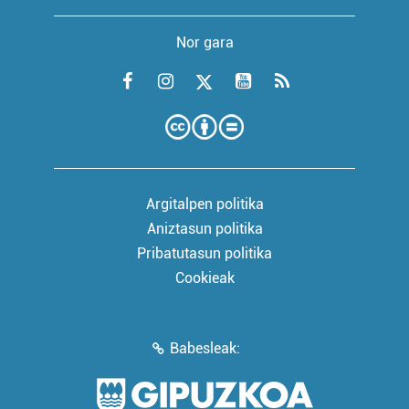
Nor gara
Argitalpen politika
Aniztasun politika
Pribatutasun politika
Cookieak
Babesleak: