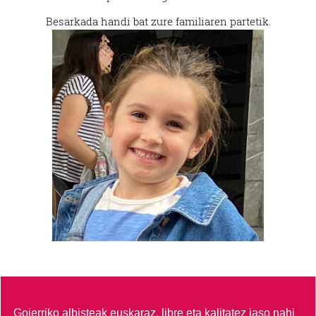
Besarkada handi bat zure familiaren partetik.
Goierriko albisteak euskaraz, libre eta kalitatez jaso nahi