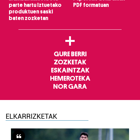
parte hartu Iztuetako
PDF formatuan
produktuen saski
baten zozketan
+
GURE BERRI
ZOZKETAK
ESKAINTZAK
HEMEROTEKA
NOR GARA
ELKARRIZKETAK