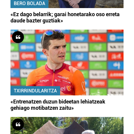
BERO BOLADA
«Ez dago belarrik; garai honetarako oso erreta
daude bazter guztiak»
TXIRRINDULARITZA
«Entrenatzen duzun bideetan lehiatzeak
gehiago motibatzen zaitu»