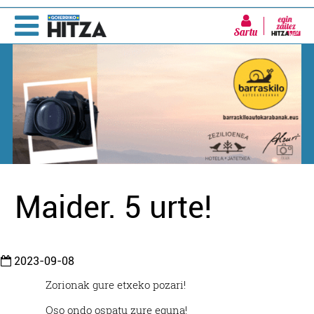
Sartu
Maider. 5 urte!
2023-09-08
Zorionak gure etxeko pozari!
Oso ondo ospatu zure eguna!