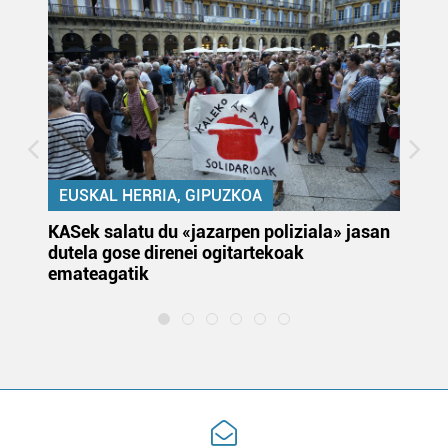
EUSKAL HERRIA, GIPUZKOA
KASek salatu du «jazarpen poliziala» jasan
Pa
dutela gose direnei ogitartekoak
da
emateagatik
«s