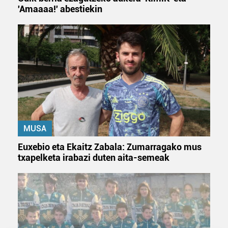
'Amaaaa!' abestiekin
MUSA
Euxebio eta Ekaitz Zabala: Zumarragako mus
txapelketa irabazi duten aita-semeak