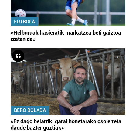
FUTBOLA
«Helburuak hasieratik markatzea beti gaiztoa
izaten da»
BERO BOLADA
«Ez dago belarrik; garai honetarako oso erreta
daude bazter guztiak»