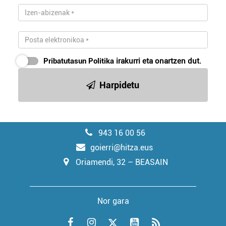
Pribatutasun Politika
irakurri eta onartzen dut.
Harpidetu
943 16 00 56
goierri@hitza.eus
Oriamendi, 32 – BEASAIN
Nor gara