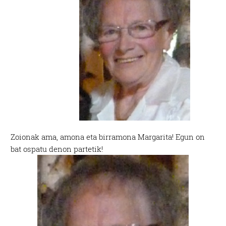
Zoionak ama, amona eta birramona Margarita! Egun on
bat ospatu denon partetik!