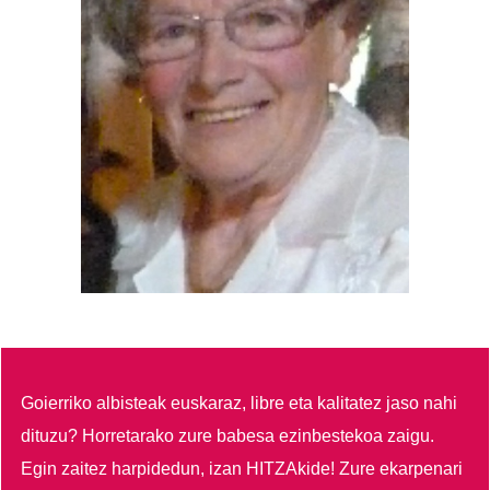
Goierriko albisteak euskaraz, libre eta kalitatez jaso nahi
dituzu?
Horretarako zure babesa ezinbestekoa zaigu.
Egin zaitez harpidedun, izan HITZAkide!
Zure ekarpenari