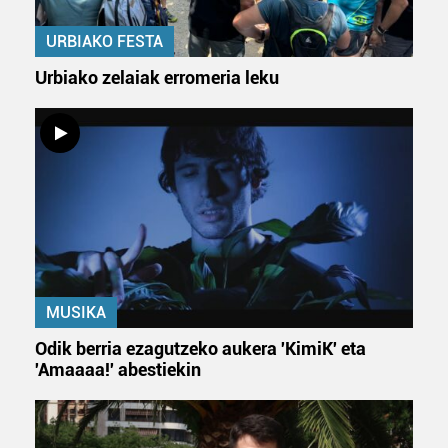
URBIAKO FESTA
Urbiako zelaiak erromeria leku
MUSIKA
Odik berria ezagutzeko aukera 'KimiK' eta
'Amaaaa!' abestiekin