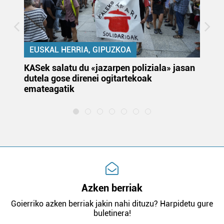
EUSKAL HERRIA, GIPUZKOA
KASek salatu du «jazarpen poliziala» jasan
Pa
dutela gose direnei ogitartekoak
da
emateagatik
«s
Azken berriak
Goierriko azken berriak jakin nahi dituzu? Harpidetu gure
buletinera!