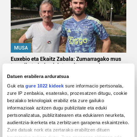
MUSA
Euxebio eta Ekaitz Zabala: Zumarragako mus
txapelketa irabazi duten aita-semeak
Datuen erabilera arduratsua
Guk eta
gure 1022 kideek
sure informacio pertsonala,
zure IP zenbakia, esaterako, prozesatzen ditugu, cookie
bezalako teknologiak erabiliz eta zure gailuko
informazioak azitzen dugu publizitate eta eduki
pertsonalizatua, publizitatearen eta edukiaren neurketa,
audientzia-ikerketa eta zerbitzuen garapena eskaintzeko.
Zure datuak nork eta zertarako erabiltzen dituen