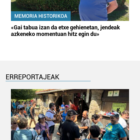
MEMORIA HISTORIKOA
«Gai tabua izan da etxe gehienetan, jendeak
azkeneko momentuan hitz egin du»
ERREPORTAJEAK