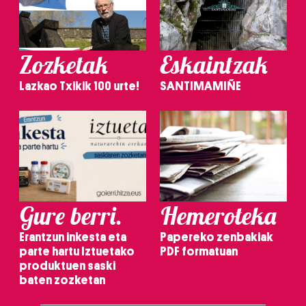
Zozketak
Eskaintzak
Lazkao Txikik 100 urte!
SANTIMAMIÑE
Gure berri.
Hemeroteka
Erantzun inkesta eta
Papereko zenbakiak
parte hartu Iztuetako
PDF formatuan
produktuen saski
baten zozketan