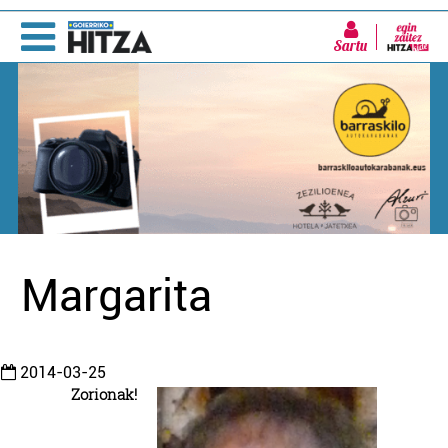
Sartu
Margarita
2014-03-25
Zorionak!