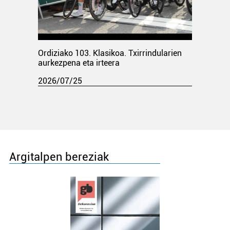
Ordiziako 103. Klasikoa. Txirrindularien
aurkezpena eta irteera
2026/07/25
Argitalpen bereziak