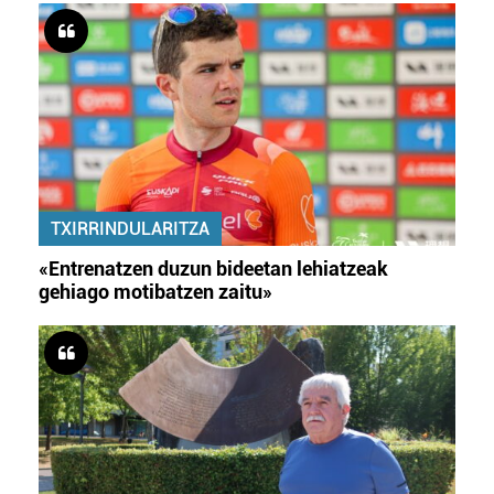
TXIRRINDULARITZA
«Entrenatzen duzun bideetan lehiatzeak
gehiago motibatzen zaitu»