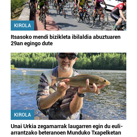
KIROLA
Itsasoko mendi bizikleta ibilaldia abuztuaren
29an egingo dute
KIROLA
Unai Urkia zegamarrak laugarren egin du euli-
arrantzako beteranoen Munduko Txapelketan