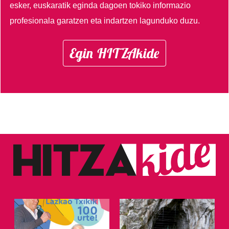
esker, euskaratik eginda dagoen tokiko informazio
profesionala garatzen eta indartzen lagunduko duzu.
Egin HITZAkide