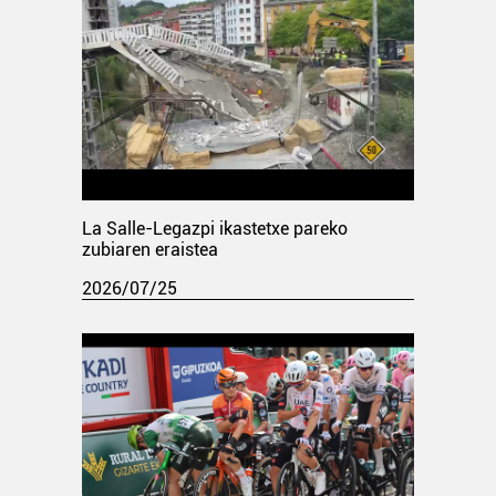
La Salle-Legazpi ikastetxe pareko
zubiaren eraistea
2026/07/25