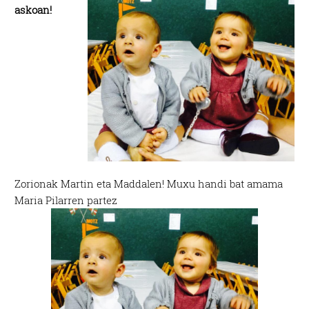
askoan!
Zorionak Martin eta Maddalen! Muxu handi bat amama
Maria Pilarren partez