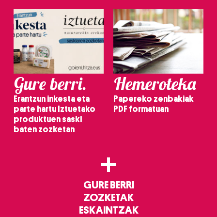
Gure berri.
Hemeroteka
Erantzun inkesta eta
Papereko zenbakiak
parte hartu Iztuetako
PDF formatuan
produktuen saski
baten zozketan
+
GURE BERRI
ZOZKETAK
ESKAINTZAK