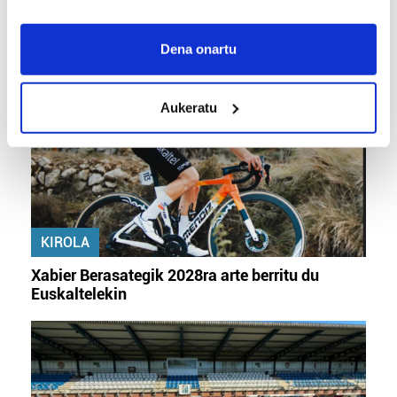
If you allow, we would also like to:
KIROLA
Collect information about your geographical
Dena onartu
location which can be accurate to within several
meters
Aukeratu
Identify your device by actively scanning it for
specific characteristics (fingerprinting)
Find out more about how your personal data is processed
and set your preferences in the
details section
.
Guk eta gure bazkideek zure datu pertsonalak
prozesatzen ditugu, zure IP zenbakia, besteak beste,
KIROLA
teknologia erabiliz, cookieak adibidez, iragarki eta eduki
Xabier Berasategik 2028ra arte berritu du
pertsonalizatuak eskaintzeko, iragarkiak eta edukia
Euskaltelekin
neurtzeko, jendeari buruzko informazioa biltzeko eta
produktuak garatzeko. Zure datuak nork eta zertarako
erabiltzen dituen hauta dezakezu.
Bazkide batzuek ez dizute baimenik eskatzen, eta beren