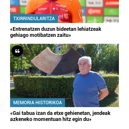
TXIRRINDULARITZA
«Entrenatzen duzun bideetan lehiatzeak
gehiago motibatzen zaitu»
MEMORIA HISTORIKOA
«Gai tabua izan da etxe gehienetan, jendeak
azkeneko momentuan hitz egin du»