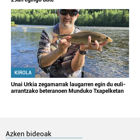
KIROLA
Unai Urkia zegamarrak laugarren egin du euli-
arrantzako beteranoen Munduko Txapelketan
Azken bideoak