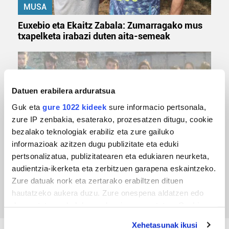
MUSA
Euxebio eta Ekaitz Zabala: Zumarragako mus
txapelketa irabazi duten aita-semeak
Datuen erabilera arduratsua
Guk eta
gure 1022 kideek
sure informacio pertsonala,
zure IP zenbakia, esaterako, prozesatzen ditugu, cookie
bezalako teknologiak erabiliz eta zure gailuko
informazioak azitzen dugu publizitate eta eduki
pertsonalizatua, publizitatearen eta edukiaren neurketa,
TXIRRINDULARITZA
audientzia-ikerketa eta zerbitzuen garapena eskaintzeko.
Tourreko goierritarrak
Zure datuak nork eta zertarako erabiltzen dituen
hautatzeko aukera duzu. Zure onespena aldatzen edo
deuseztatzen ahal duzu edozein momentutan, Cookie
deklaraziotik edo Privacy triggerean klikatuz.
Xehetasunak ikusi