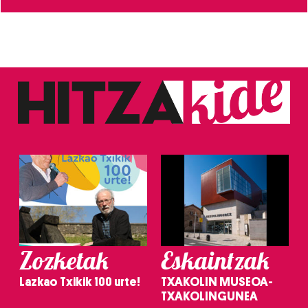
Zozketak
Eskaintzak
Lazkao Txikik 100 urte!
TXAKOLIN MUSEOA-
TXAKOLINGUNEA