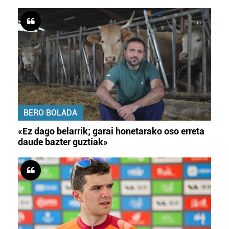
BERO BOLADA
«Ez dago belarrik; garai honetarako oso erreta
daude bazter guztiak»