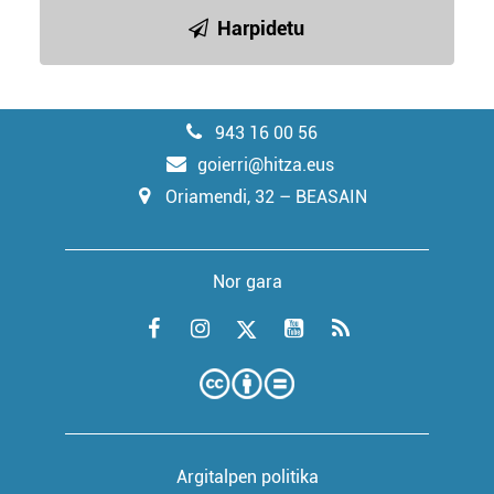
Harpidetu
943 16 00 56
goierri@hitza.eus
Oriamendi, 32 – BEASAIN
Nor gara
Argitalpen politika