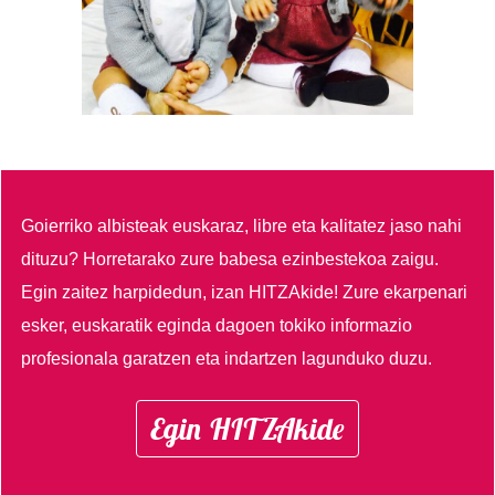
Goierriko albisteak euskaraz, libre eta kalitatez jaso nahi
dituzu?
Horretarako zure babesa ezinbestekoa zaigu.
Egin zaitez harpidedun, izan HITZAkide!
Zure ekarpenari
esker, euskaratik eginda dagoen tokiko informazio
profesionala garatzen eta indartzen lagunduko duzu.
Egin HITZAkide