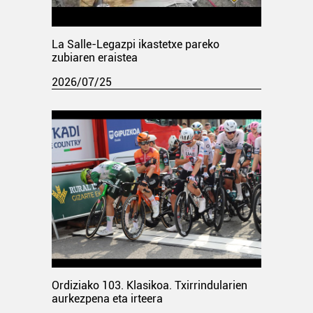
La Salle-Legazpi ikastetxe pareko
zubiaren eraistea
2026/07/25
Ordiziako 103. Klasikoa. Txirrindularien
aurkezpena eta irteera