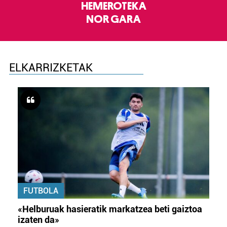
HEMEROTEKA
NOR GARA
ELKARRIZKETAK
FUTBOLA
«Helburuak hasieratik markatzea beti gaiztoa
izaten da»