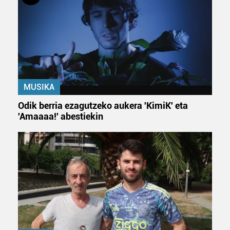
MUSIKA
Odik berria ezagutzeko aukera 'KimiK' eta
'Amaaaa!' abestiekin