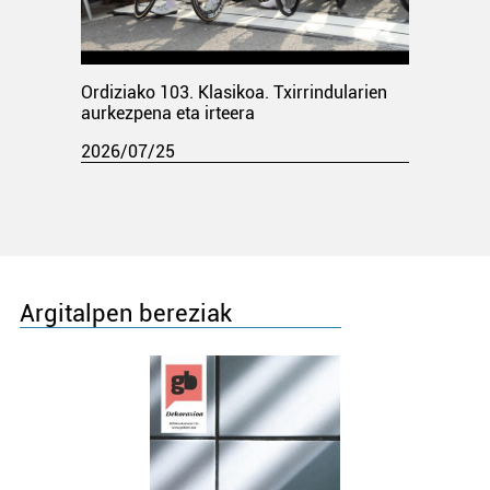
Ordiziako 103. Klasikoa. Txirrindularien
aurkezpena eta irteera
2026/07/25
Argitalpen bereziak