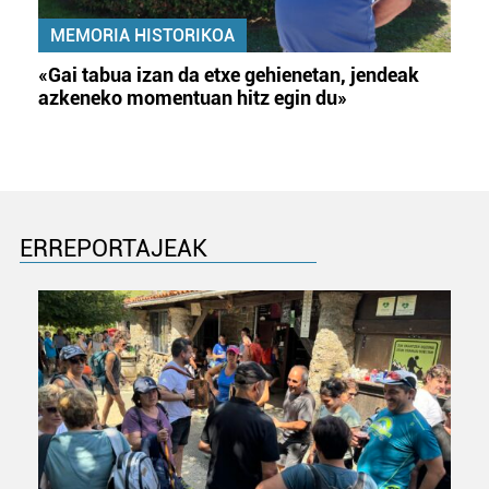
MEMORIA HISTORIKOA
«Gai tabua izan da etxe gehienetan, jendeak
azkeneko momentuan hitz egin du»
ERREPORTAJEAK