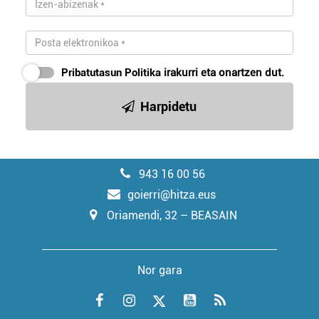
Pribatutasun Politika
irakurri eta onartzen dut.
Harpidetu
943 16 00 56
goierri@hitza.eus
Oriamendi, 32 – BEASAIN
Nor gara