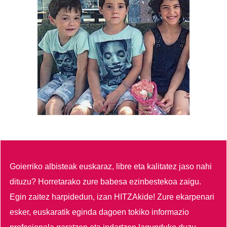
Goierriko albisteak euskaraz, libre eta kalitatez jaso nahi
dituzu?
Horretarako zure babesa ezinbestekoa zaigu.
Egin zaitez harpidedun, izan HITZAkide!
Zure ekarpenari
esker, euskaratik eginda dagoen tokiko informazio