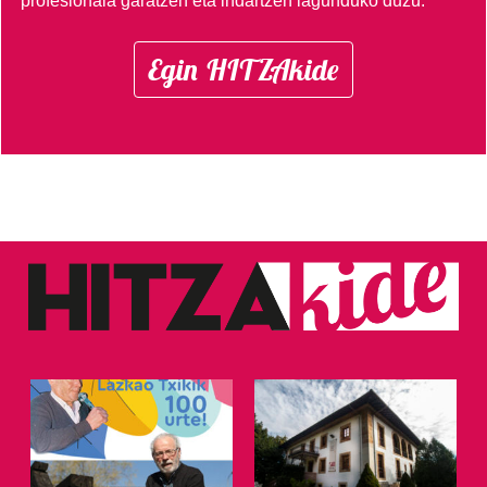
profesionala garatzen eta indartzen lagunduko duzu.
Egin HITZAkide