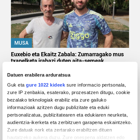
MUSA
Euxebio eta Ekaitz Zabala: Zumarragako mus
txapelketa irabazi duten aita-semeak
Datuen erabilera arduratsua
Guk eta
gure 1022 kideek
sure informacio pertsonala,
zure IP zenbakia, esaterako, prozesatzen ditugu, cookie
bezalako teknologiak erabiliz eta zure gailuko
informazioak azitzen dugu publizitate eta eduki
pertsonalizatua, publizitatearen eta edukiaren neurketa,
audientzia-ikerketa eta zerbitzuen garapena eskaintzeko.
Zure datuak nork eta zertarako erabiltzen dituen
TXIRRINDULARITZA
hautatzeko aukera duzu. Zure onespena aldatzen edo