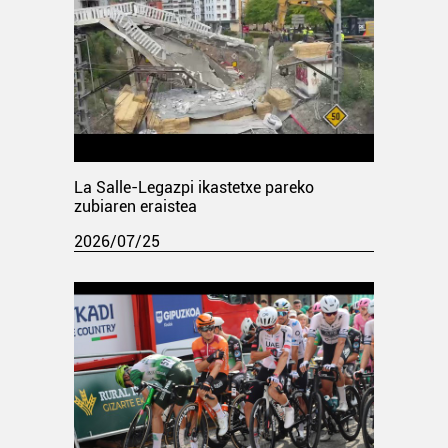
La Salle-Legazpi ikastetxe pareko
zubiaren eraistea
2026/07/25