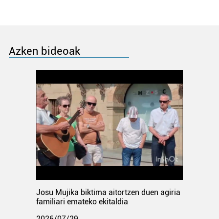
Azken bideoak
Josu Mujika biktima aitortzen duen agiria
familiari emateko ekitaldia
2026/07/29