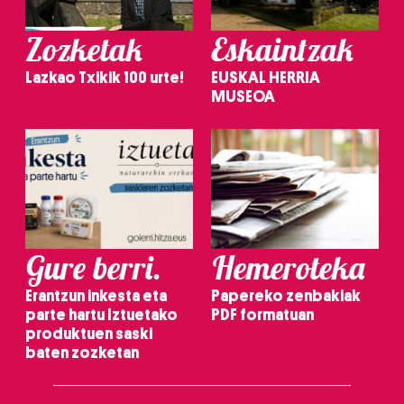
Zozketak
Eskaintzak
Lazkao Txikik 100 urte!
EUSKAL HERRIA
MUSEOA
Gure berri.
Hemeroteka
Erantzun inkesta eta
Papereko zenbakiak
parte hartu Iztuetako
PDF formatuan
produktuen saski
baten zozketan