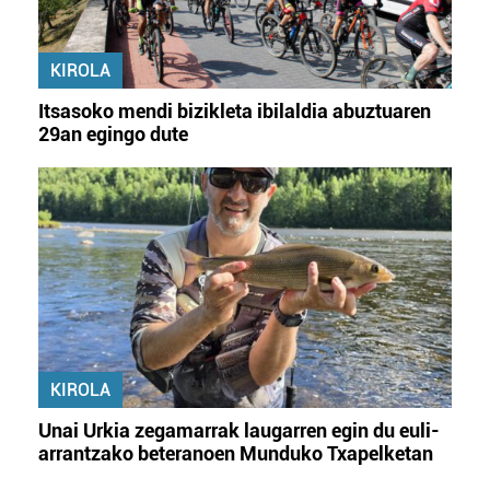
KIROLA
Itsasoko mendi bizikleta ibilaldia abuztuaren
29an egingo dute
KIROLA
Unai Urkia zegamarrak laugarren egin du euli-
arrantzako beteranoen Munduko Txapelketan