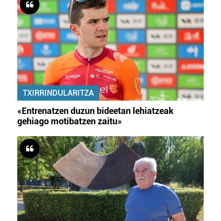
TXIRRINDULARITZA
«Entrenatzen duzun bideetan lehiatzeak
gehiago motibatzen zaitu»