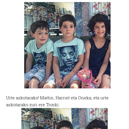
Urte askotarako! Mattin, Harriet eta Oneka, eta urte
askotarako zuri ere Troski.