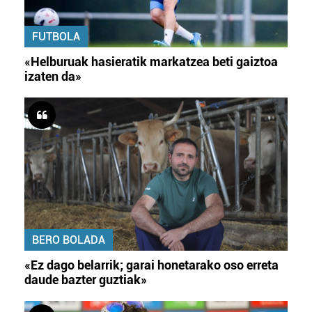
FUTBOLA
«Helburuak hasieratik markatzea beti gaiztoa
izaten da»
BERO BOLADA
«Ez dago belarrik; garai honetarako oso erreta
daude bazter guztiak»