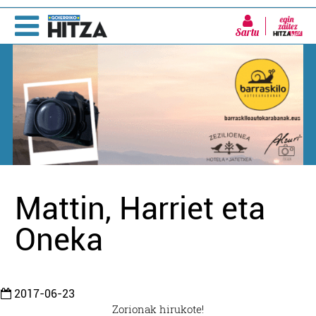
Sartu
Mattin, Harriet eta
Oneka
2017-06-23
Zorionak hirukote!