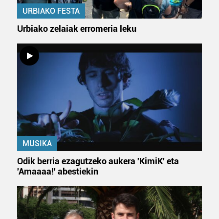
URBIAKO FESTA
Urbiako zelaiak erromeria leku
MUSIKA
Odik berria ezagutzeko aukera 'KimiK' eta
'Amaaaa!' abestiekin