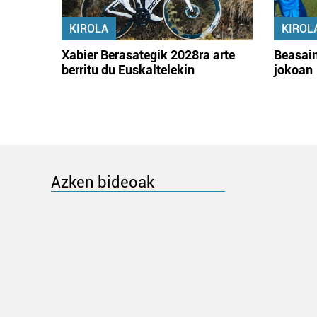
KIROLA
KIROL
Xabier Berasategik 2028ra arte
Beasain
berritu du Euskaltelekin
jokoan
Azken bideoak