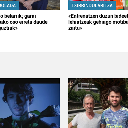
BOLADA
TXIRRINDULARITZA
o belarrik; garai
«Entrenatzen duzun bidee
ako oso erreta daude
lehiatzeak gehiago motib
guztiak»
zaitu»