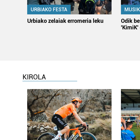
URBIAKO FESTA
MUSIK
Urbiako zelaiak erromeria leku
Odik be
'KimiK'
KIROLA