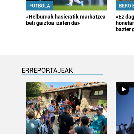
FUTBOLA
BERO 
«Helburuak hasieratik markatzea
«Ez dag
beti gaiztoa izaten da»
honetar
bazter 
ERREPORTAJEAK