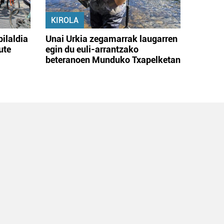
KIROLA
bilaldia
Unai Urkia zegamarrak laugarren
ute
egin du euli-arrantzako
beteranoen Munduko Txapelketan