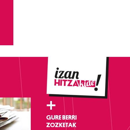
+
GURE BERRI
ZOZKETAK