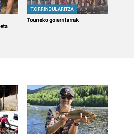
TXIRRINDULARITZA
:
Tourreko goierritarrak
eta
k