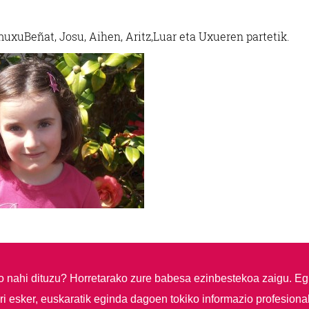
muxu
Beñat, Josu, Aihen, Aritz,
Luar eta Uxueren partetik.
so nahi dituzu?
Horretarako zure babesa ezinbestekoa zaigu. Eg
i esker, euskaratik eginda dagoen tokiko informazio profesiona