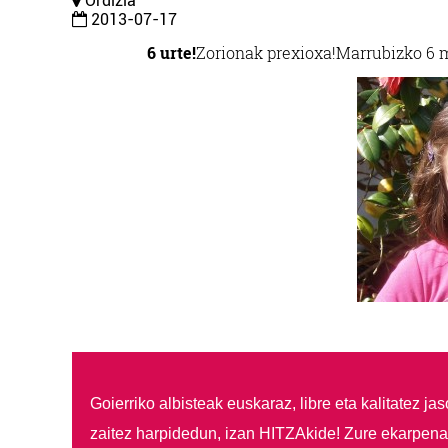
Ordizia
2013-07-17
6 urte!
Zorionak prexioxa!
Marrubizko 6 
Goierriko albisteak euskaraz, libre eta kalitatez ja
zaitez harpidedun, izan HITZAkide!
Zure ekarpenar