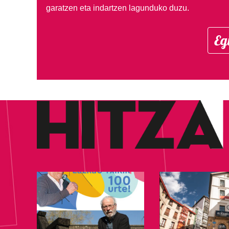
garatzen eta indartzen lagunduko duzu.
Eg