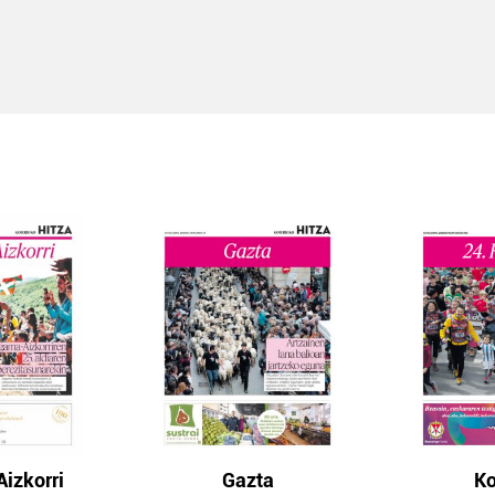
izkorri
Gazta
Ko