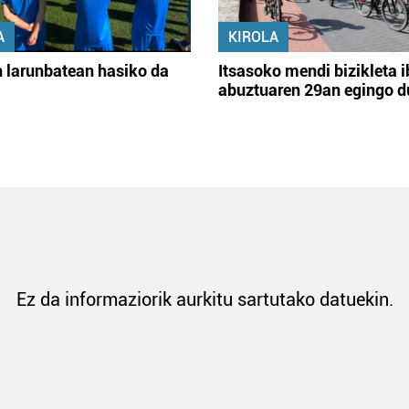
A
KIROLA
 larunbatean hasiko da
Itsasoko mendi bizikleta i
abuztuaren 29an egingo d
Ez da informaziorik aurkitu sartutako datuekin.