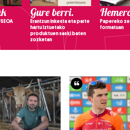
ak
Gure berri.
Hemero
USEOA
Erantzun inkesta eta parte
Papereko ze
hartu Iztuetako
formatuan
produktuen saski baten
zozketan