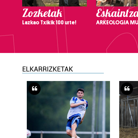
Zozketak
Eskaintz
Lazkao Txikik 100 urte!
ARKEOLOGIA M
ELKARRIZKETAK