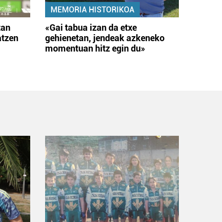
MEMORIA HISTORIKOA
tan
«Gai tabua izan da etxe
atzen
gehienetan, jendeak azkeneko
momentuan hitz egin du»