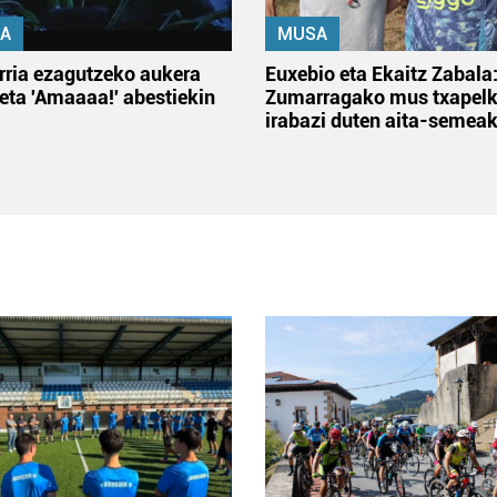
A
MUSA
rria ezagutzeko aukera
Euxebio eta Ekaitz Zabala
 eta 'Amaaaa!' abestiekin
Zumarragako mus txapelk
irabazi duten aita-semea