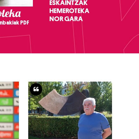
ESKAINTZAK
teka
HEMEROTEKA
NOR GARA
nbakiak PDF