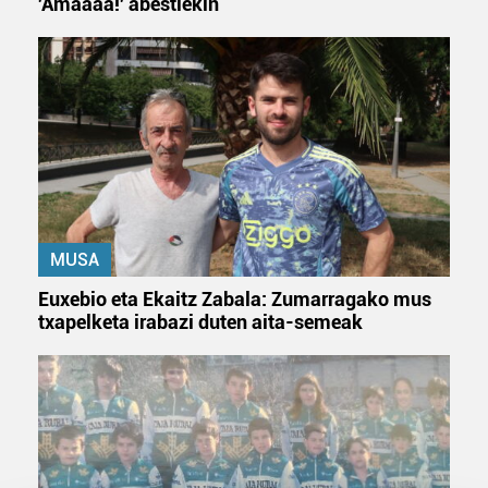
'Amaaaa!' abestiekin
MUSA
Euxebio eta Ekaitz Zabala: Zumarragako mus
txapelketa irabazi duten aita-semeak