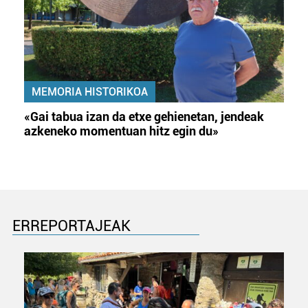
MEMORIA HISTORIKOA
«Gai tabua izan da etxe gehienetan, jendeak
azkeneko momentuan hitz egin du»
ERREPORTAJEAK