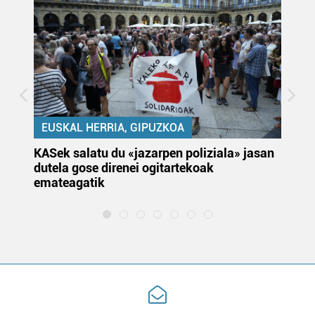
EUSKAL HERRIA, GIPUZKOA
KASek salatu du «jazarpen poliziala» jasan
Pa
dutela gose direnei ogitartekoak
da
emateagatik
«s