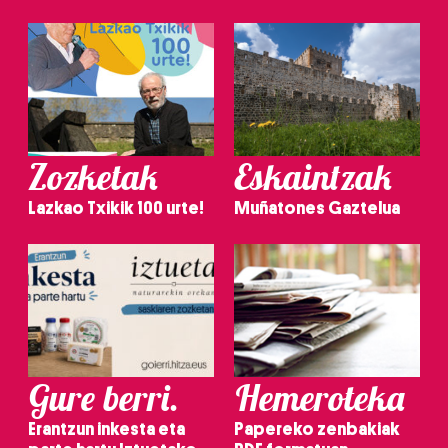
Zozketak
Eskaintzak
Lazkao Txikik 100 urte!
Muñatones Gaztelua
Gure berri.
Hemeroteka
Erantzun inkesta eta
Papereko zenbakiak