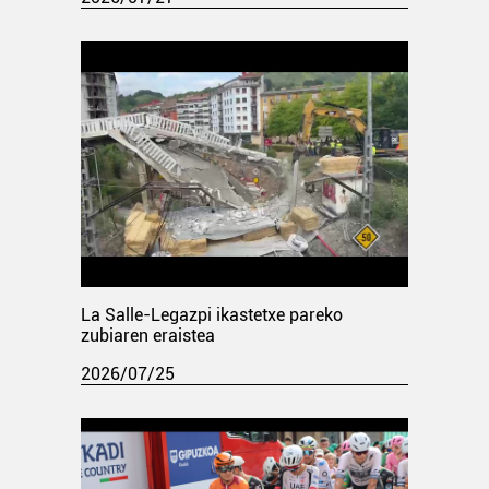
La Salle-Legazpi ikastetxe pareko
zubiaren eraistea
2026/07/25