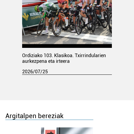
Ordiziako 103. Klasikoa. Txirrindularien
aurkezpena eta irteera
2026/07/25
Argitalpen bereziak