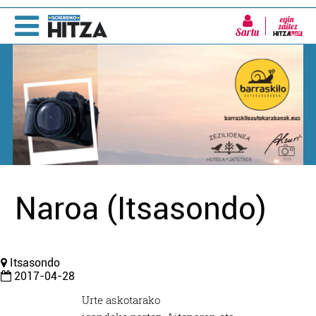
Sartu
Naroa (Itsasondo)
Itsasondo
2017-04-28
Urte askotarako