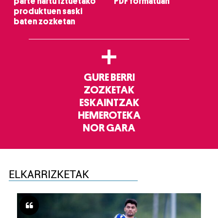
parte hartu Iztuetako
PDF formatuan
produktuen saski
baten zozketan
+
GURE BERRI
ZOZKETAK
ESKAINTZAK
HEMEROTEKA
NOR GARA
ELKARRIZKETAK