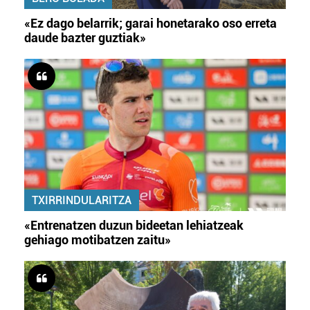
«Ez dago belarrik; garai honetarako oso erreta
daude bazter guztiak»
TXIRRINDULARITZA
«Entrenatzen duzun bideetan lehiatzeak
gehiago motibatzen zaitu»