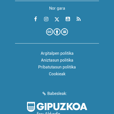
Nor gara
Argitalpen politika
Aniztasun politika
Pribatutasun politika
Cookieak
Babesleak: