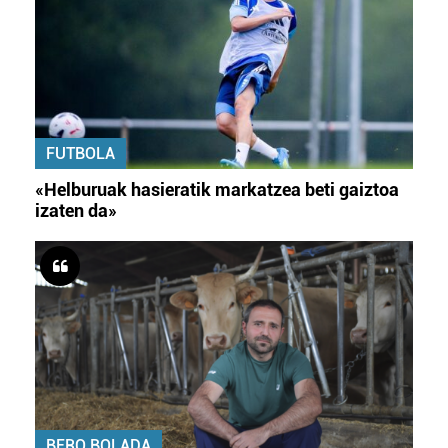
FUTBOLA
«Helburuak hasieratik markatzea beti gaiztoa
izaten da»
BERO BOLADA