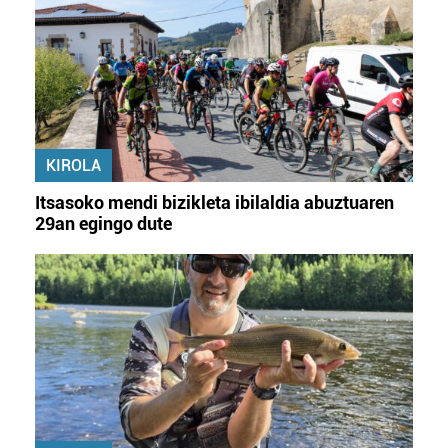
Lortu zure datu pertsonalak prozesatzeko moduari
buruzko informazio gehiago eta ezarri zure lehentasunak
datuen atalean. Edozein unetan alda edo ken dezakezu
zure baimena Cookieen adierazpenean.
Webgune honek cookie propioak eta hirugarrenen cookie-
KIROLA
fitxategiak erabiltzen ditu. Zure esperientzia eta
zerbitzuak hobetzeko asmoz, cookie teknologiaz
Itsasoko mendi bizikleta ibilaldia abuztuaren
baliatzen gara. Ohar hau onartuz gero, teknologia hori
29an egingo dute
erabiltzeko baimen esplizitua ematen diguzu.
Gehiago
irakurri