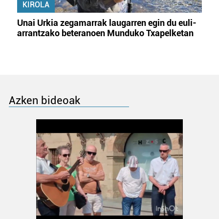
KIROLA
Unai Urkia zegamarrak laugarren egin du euli-
arrantzako beteranoen Munduko Txapelketan
Azken bideoak