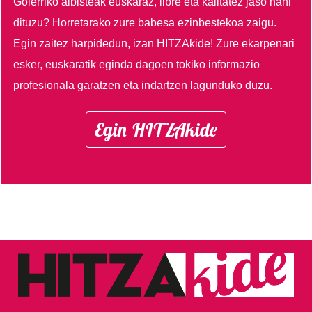
Goierriko albisteak euskaraz, libre eta kalitatez jaso nahi
dituzu?
Horretarako zure babesa ezinbestekoa zaigu.
Egin zaitez harpidedun, izan HITZAkide!
Zure ekarpenari
esker, euskaratik eginda dagoen tokiko informazio
profesionala garatzen eta indartzen lagunduko duzu.
Egin HITZAkide