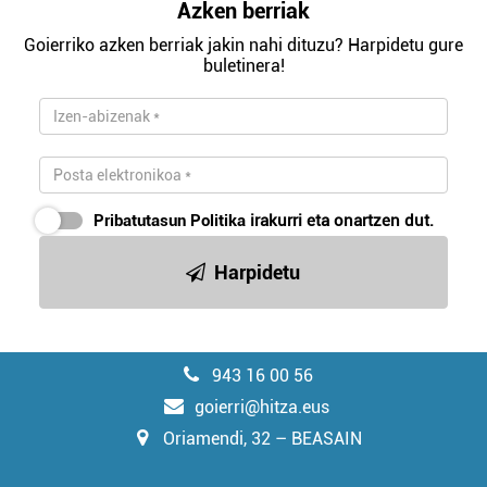
Azken berriak
Goierriko azken berriak jakin nahi dituzu? Harpidetu gure
buletinera!
Pribatutasun Politika
irakurri eta onartzen dut.
Harpidetu
943 16 00 56
goierri@hitza.eus
Oriamendi, 32 – BEASAIN