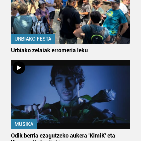
URBIAKO FESTA
Urbiako zelaiak erromeria leku
MUSIKA
Odik berria ezagutzeko aukera 'KimiK' eta