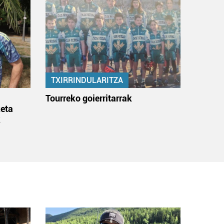
TXIRRINDULARITZA
:
Tourreko goierritarrak
eta
k