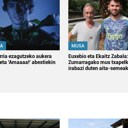
A
MUSA
rria ezagutzeko aukera
Euxebio eta Ekaitz Zabala
 eta 'Amaaaa!' abestiekin
Zumarragako mus txapelk
irabazi duten aita-semea