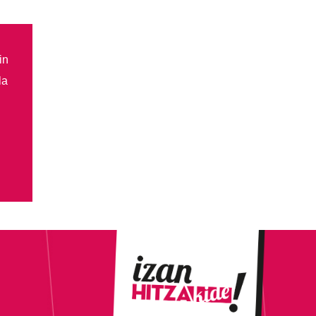
in
la