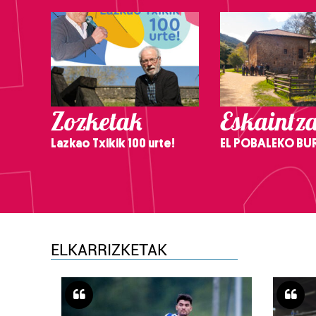
Zozketak
Eskaintz
Lazkao Txikik 100 urte!
EL POBALEKO BU
ELKARRIZKETAK