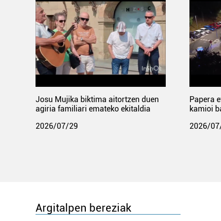
Josu Mujika biktima aitortzen duen
Papera e
agiria familiari emateko ekitaldia
kamioi b
2026/07/29
2026/07
Argitalpen bereziak