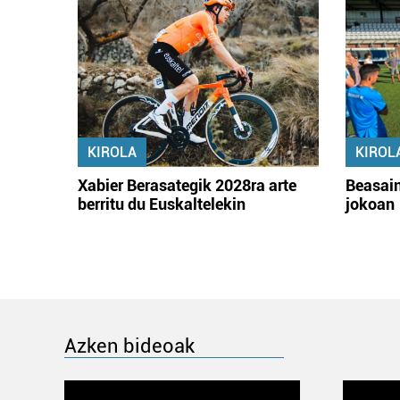
KIROLA
KIROL
Xabier Berasategik 2028ra arte
Beasain
berritu du Euskaltelekin
jokoan
Azken bideoak