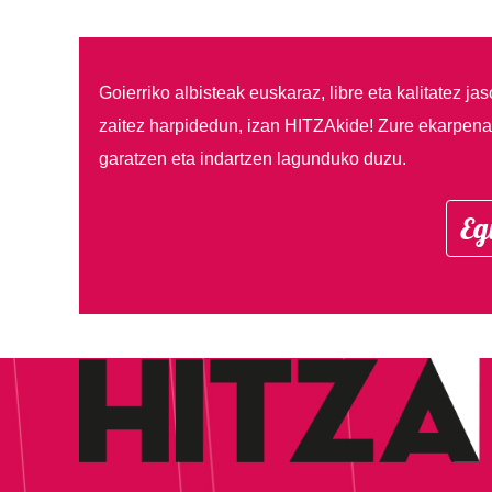
Goierriko albisteak euskaraz, libre eta kalitatez ja
zaitez harpidedun, izan HITZAkide!
Zure ekarpenar
garatzen eta indartzen lagunduko duzu.
Eg