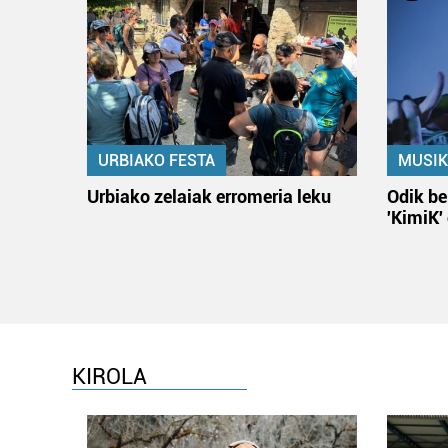
URBIAKO FESTA
MUSIK
Urbiako zelaiak erromeria leku
Odik be
'KimiK'
KIROLA