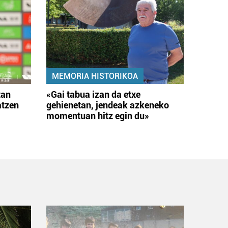
MEMORIA HISTORIKOA
tan
«Gai tabua izan da etxe
atzen
gehienetan, jendeak azkeneko
momentuan hitz egin du»