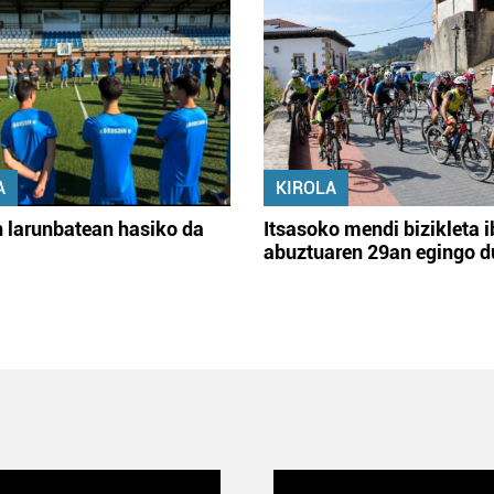
A
KIROLA
 larunbatean hasiko da
Itsasoko mendi bizikleta i
abuztuaren 29an egingo d