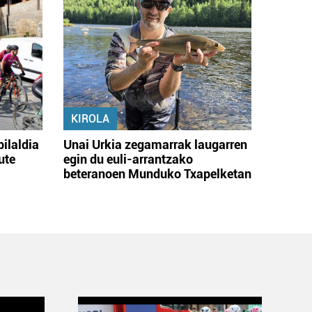
KIROLA
bilaldia
Unai Urkia zegamarrak laugarren
ute
egin du euli-arrantzako
beteranoen Munduko Txapelketan