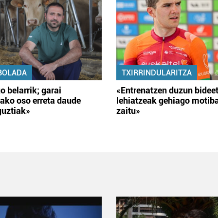
BOLADA
TXIRRINDULARITZA
o belarrik; garai
«Entrenatzen duzun bidee
ako oso erreta daude
lehiatzeak gehiago motib
guztiak»
zaitu»