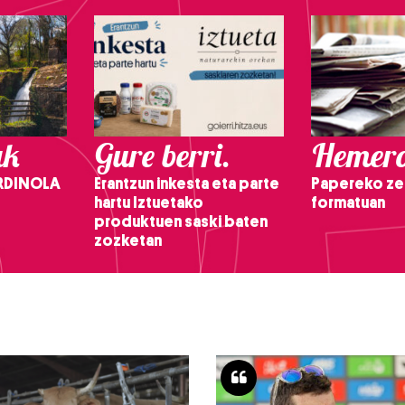
ak
Gure berri.
Hemero
RDINOLA
Erantzun inkesta eta parte
Papereko ze
hartu Iztuetako
formatuan
produktuen saski baten
zozketan