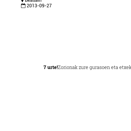
Beasain
2013-09-27
7 urte!
Zorionak zure gurasoen eta etxek