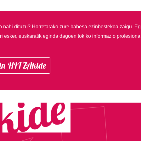
so nahi dituzu?
Horretarako zure babesa ezinbestekoa zaigu. Eg
i esker, euskaratik eginda dagoen tokiko informazio profesiona
in HITZAkide