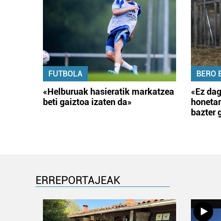
FUTBOLA
BERO 
«Helburuak hasieratik markatzea
«Ez dag
beti gaiztoa izaten da»
honetar
bazter 
ERREPORTAJEAK