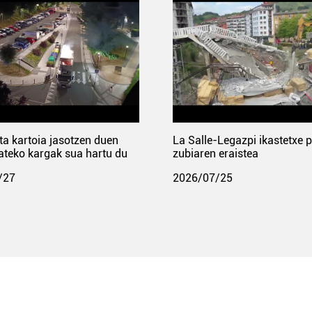
ta kartoia jasotzen duen
La Salle-Legazpi ikastetxe 
ateko kargak sua hartu du
zubiaren eraistea
/27
2026/07/25