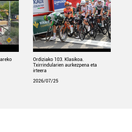
pareko
Ordiziako 103. Klasikoa.
Txirrindularien aurkezpena eta
irteera
2026/07/25