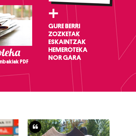
+
GURE BERRI
ZOZKETAK
ESKAINTZAK
teka
HEMEROTEKA
NOR GARA
nbakiak PDF