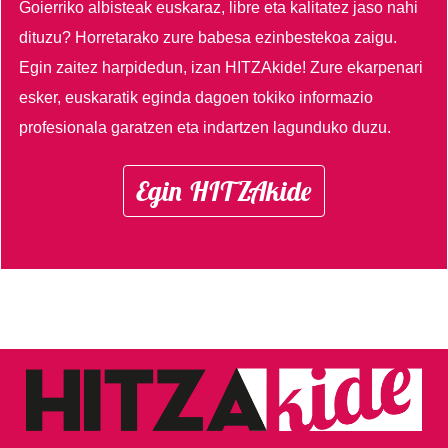
Goierriko albisteak euskaraz, libre eta kalitatez jaso nahi
dituzu?
Horretarako zure babesa ezinbestekoa zaigu.
Egin zaitez harpidedun, izan HITZAkide!
Zure ekarpenari
esker, euskaratik eginda dagoen tokiko informazio
profesionala garatzen eta indartzen lagunduko duzu.
Egin HITZAkide