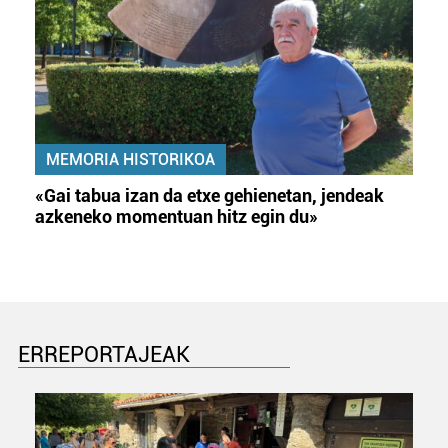
MEMORIA HISTORIKOA
«Gai tabua izan da etxe gehienetan, jendeak
azkeneko momentuan hitz egin du»
ERREPORTAJEAK