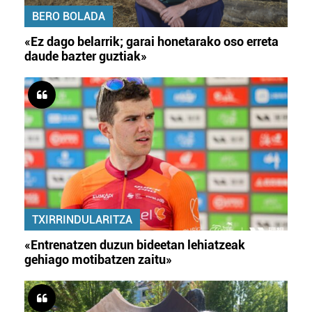
BERO BOLADA
«Ez dago belarrik; garai honetarako oso erreta
daude bazter guztiak»
TXIRRINDULARITZA
«Entrenatzen duzun bideetan lehiatzeak
gehiago motibatzen zaitu»