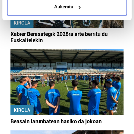
meters
Aukeratu
Identify your device by actively scanning it for
specific characteristics (fingerprinting)
KIROLA
Find out more about how your personal data is processed
and set your preferences in the
details section
.
Xabier Berasategik 2028ra arte berritu du
Euskaltelekin
Guk eta gure bazkideek zure datu pertsonalak
prozesatzen ditugu, zure IP zenbakia, besteak beste,
teknologia erabiliz, cookieak adibidez, iragarki eta eduki
pertsonalizatuak eskaintzeko, iragarkiak eta edukia
neurtzeko, jendeari buruzko informazioa biltzeko eta
produktuak garatzeko. Zure datuak nork eta zertarako
erabiltzen dituen hauta dezakezu.
Bazkide batzuek ez dizute baimenik eskatzen, eta beren
interes komertzial legitimoetan babesten dira. Ikusi gure
KIROLA
bazkideen zerrenda, beren ustez zein helburutarako
Beasain larunbatean hasiko da jokoan
duten interes legitimoa eta horren aurka nola egin
dezakezun ikusteko.