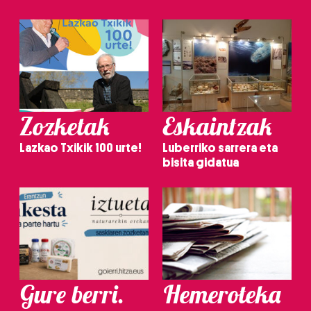
Zozketak
Eskaintzak
Lazkao Txikik 100 urte!
Luberriko sarrera eta
bisita gidatua
Gure berri.
Hemeroteka