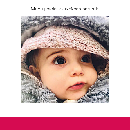
Muxu potoloak etxekoen partetik!