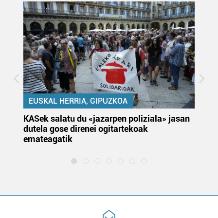
EUSKAL HERRIA, GIPUZKOA
KASek salatu du «jazarpen poliziala» jasan
Pa
dutela gose direnei ogitartekoak
da
emateagatik
«s