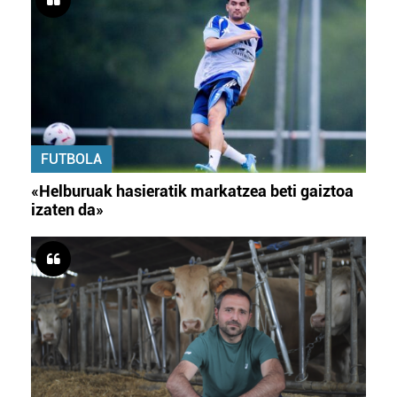
FUTBOLA
«Helburuak hasieratik markatzea beti gaiztoa
izaten da»