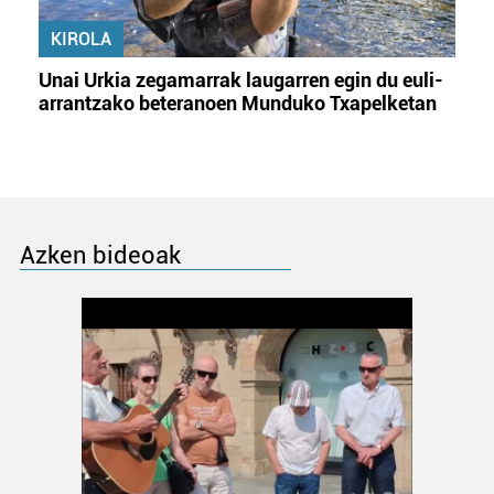
KIROLA
Unai Urkia zegamarrak laugarren egin du euli-
arrantzako beteranoen Munduko Txapelketan
Azken bideoak