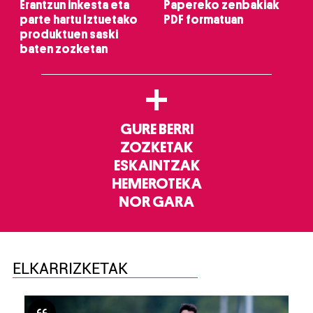
Erantzun inkesta eta
Papereko zenbakiak
parte hartu Iztuetako
PDF formatuan
produktuen saski
baten zozketan
+
GURE BERRI
ZOZKETAK
ESKAINTZAK
HEMEROTEKA
NOR GARA
ELKARRIZKETAK