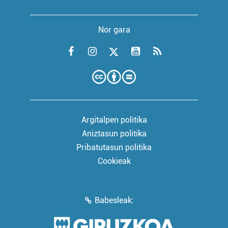
Nor gara
Argitalpen politika
Aniztasun politika
Pribatutasun politika
Cookieak
Babesleak: