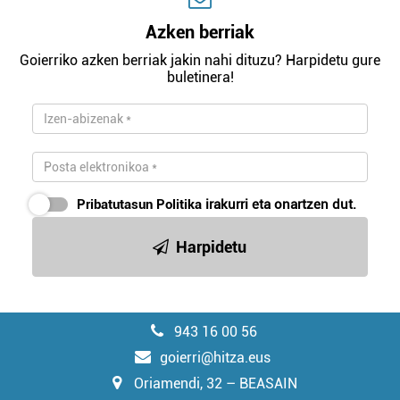
Azken berriak
Goierriko azken berriak jakin nahi dituzu? Harpidetu gure
buletinera!
Pribatutasun Politika
irakurri eta onartzen dut.
Harpidetu
943 16 00 56
goierri@hitza.eus
Oriamendi, 32 – BEASAIN