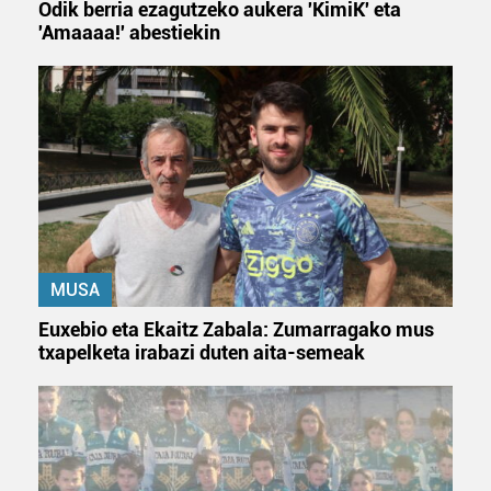
Odik berria ezagutzeko aukera 'KimiK' eta
'Amaaaa!' abestiekin
MUSA
Euxebio eta Ekaitz Zabala: Zumarragako mus
txapelketa irabazi duten aita-semeak