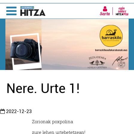
Sartu
Nere. Urte 1!
2022-12-23
Zorionak poxpolina
zure lehen urtebetetzean!