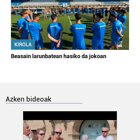
KIROLA
Beasain larunbatean hasiko da jokoan
Azken bideoak