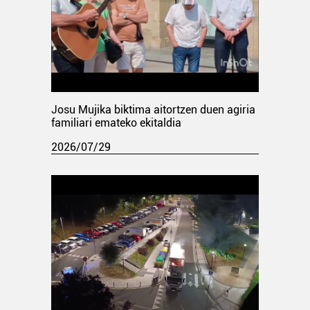
Josu Mujika biktima aitortzen duen agiria
familiari emateko ekitaldia
2026/07/29