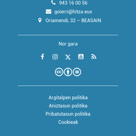
943 16 00 56
goierri@hitza.eus
Oriamendi, 32 – BEASAIN
Nor gara
Argitalpen politika
Aniztasun politika
Pribatutasun politika
Cookieak