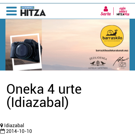
Sartu
Oneka 4 urte
(Idiazabal)
Idiazabal
2014-10-10