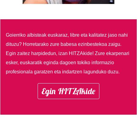
Goierriko albisteak euskaraz, libre eta kalitatez jaso nahi
dituzu?
Horretarako zure babesa ezinbestekoa zaigu.
Egin zaitez harpidedun, izan HITZAkide!
Zure ekarpenari
esker, euskaratik eginda dagoen tokiko informazio
profesionala garatzen eta indartzen lagunduko duzu.
Egin HITZAkide