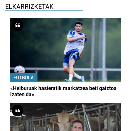
ELKARRIZKETAK
FUTBOLA
«Helburuak hasieratik markatzea beti gaiztoa
izaten da»