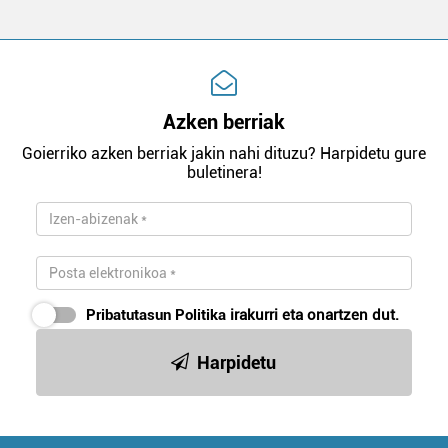
Azken berriak
Goierriko azken berriak jakin nahi dituzu? Harpidetu gure
buletinera!
Pribatutasun Politika
irakurri eta onartzen dut.
Harpidetu