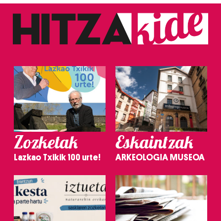
Zozketak
Eskaintzak
Lazkao Txikik 100 urte!
ARKEOLOGIA MUSEOA