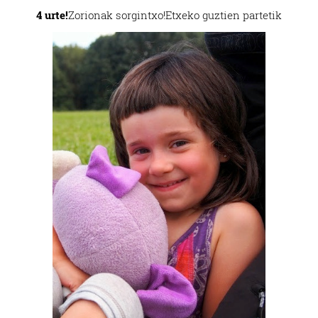
4 urte!
Zorionak sorgintxo!
Etxeko guztien partetik