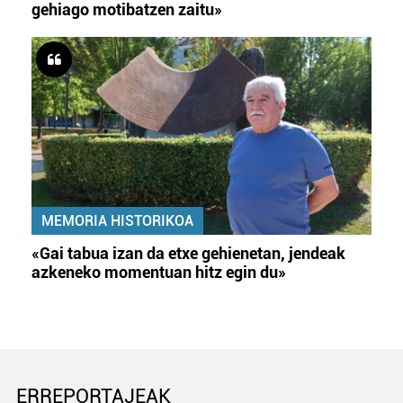
gehiago motibatzen zaitu»
MEMORIA HISTORIKOA
«Gai tabua izan da etxe gehienetan, jendeak
azkeneko momentuan hitz egin du»
ERREPORTAJEAK