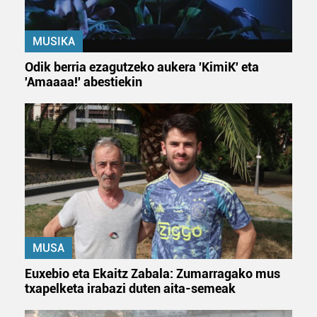
MUSIKA
Odik berria ezagutzeko aukera 'KimiK' eta
'Amaaaa!' abestiekin
MUSA
Euxebio eta Ekaitz Zabala: Zumarragako mus
txapelketa irabazi duten aita-semeak