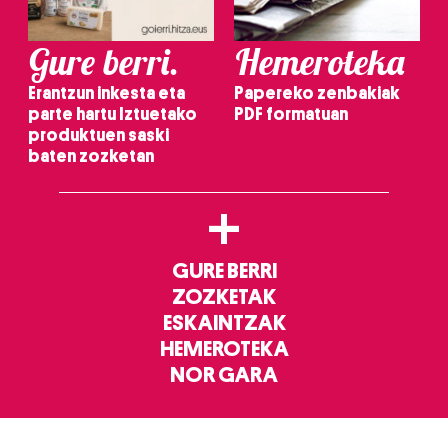
Gure berri.
Hemeroteka
Erantzun inkesta eta
Papereko zenbakiak
parte hartu Iztuetako
PDF formatuan
produktuen saski
baten zozketan
+
GURE BERRI
ZOZKETAK
ESKAINTZAK
HEMEROTEKA
NOR GARA