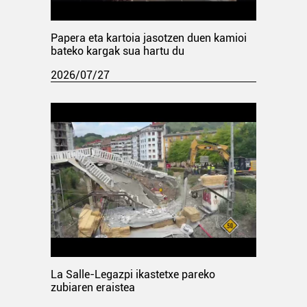
Papera eta kartoia jasotzen duen kamioi
bateko kargak sua hartu du
2026/07/27
La Salle-Legazpi ikastetxe pareko
zubiaren eraistea