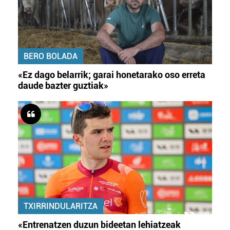
BERO BOLADA
«Ez dago belarrik; garai honetarako oso erreta
daude bazter guztiak»
TXIRRINDULARITZA
«Entrenatzen duzun bideetan lehiatzeak