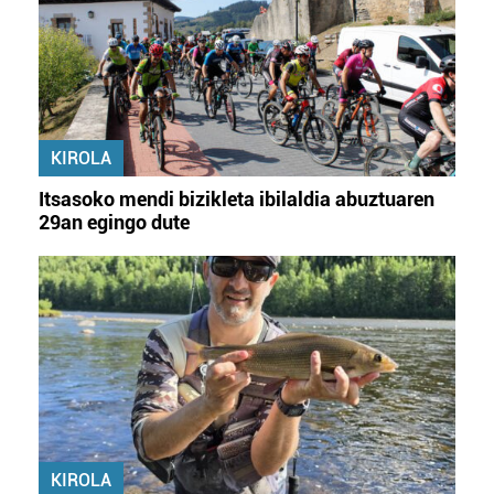
KIROLA
Itsasoko mendi bizikleta ibilaldia abuztuaren
29an egingo dute
KIROLA