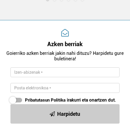
Azken berriak
Goierriko azken berriak jakin nahi dituzu? Harpidetu gure
buletinera!
Pribatutasun Politika
irakurri eta onartzen dut.
Harpidetu