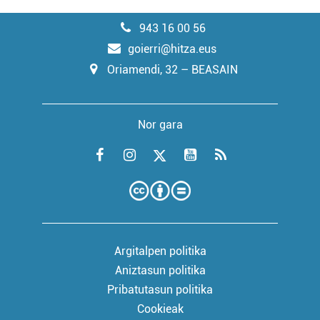
943 16 00 56
goierri@hitza.eus
Oriamendi, 32 – BEASAIN
Nor gara
Argitalpen politika
Aniztasun politika
Pribatutasun politika
Cookieak