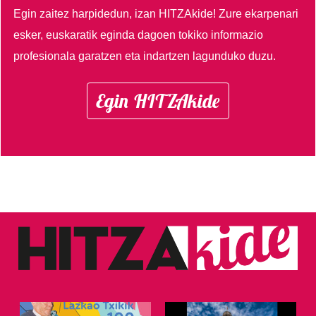
Egin zaitez harpidedun, izan HITZAkide!
Zure ekarpenari
esker, euskaratik eginda dagoen tokiko informazio
profesionala garatzen eta indartzen lagunduko duzu.
Egin HITZAkide