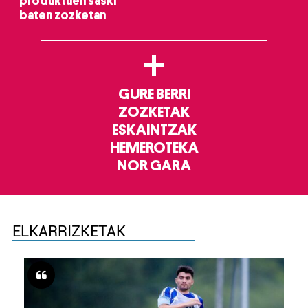
produktuen saski
baten zozketan
+
GURE BERRI
ZOZKETAK
ESKAINTZAK
HEMEROTEKA
NOR GARA
ELKARRIZKETAK