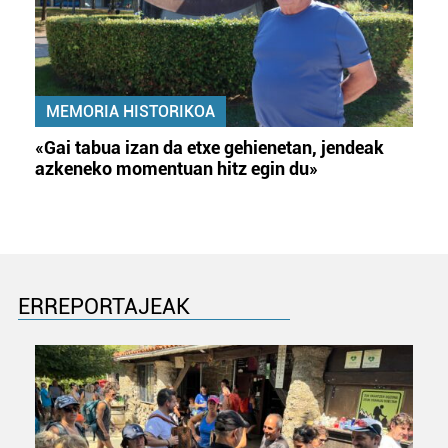
MEMORIA HISTORIKOA
«Gai tabua izan da etxe gehienetan, jendeak
azkeneko momentuan hitz egin du»
ERREPORTAJEAK