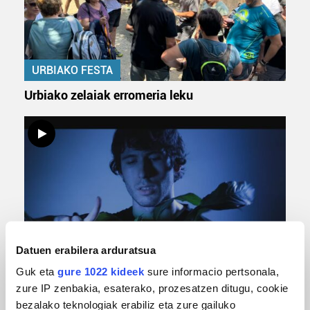
URBIAKO FESTA
Urbiako zelaiak erromeria leku
Datuen erabilera arduratsua
MUSIKA
Guk eta
gure 1022 kideek
sure informacio pertsonala,
Odik berria ezagutzeko aukera 'KimiK' eta
zure IP zenbakia, esaterako, prozesatzen ditugu, cookie
'Amaaaa!' abestiekin
bezalako teknologiak erabiliz eta zure gailuko