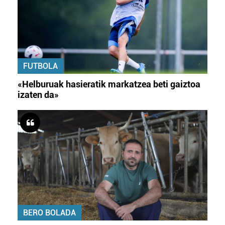
FUTBOLA
«Helburuak hasieratik markatzea beti gaiztoa
izaten da»
BERO BOLADA