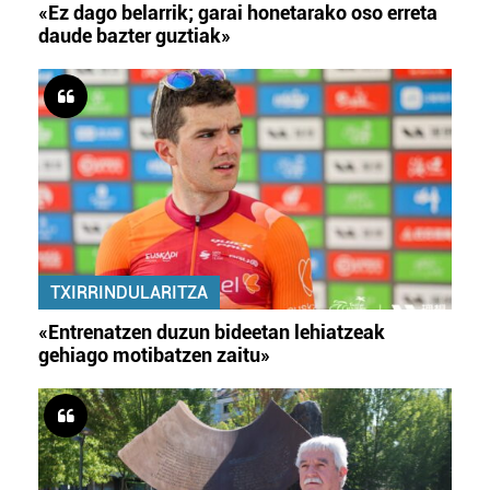
«Ez dago belarrik; garai honetarako oso erreta
daude bazter guztiak»
TXIRRINDULARITZA
«Entrenatzen duzun bideetan lehiatzeak
gehiago motibatzen zaitu»