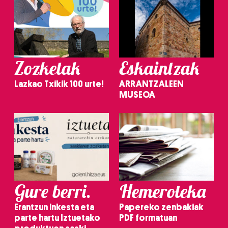
Zozketak
Eskaintzak
Lazkao Txikik 100 urte!
ARRANTZALEEN
MUSEOA
Gure berri.
Hemeroteka
Erantzun inkesta eta
Papereko zenbakiak
parte hartu Iztuetako
PDF formatuan