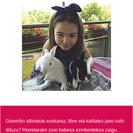
Goierriko albisteak euskaraz, libre eta kalitatez jaso nahi
dituzu?
Horretarako zure babesa ezinbestekoa zaigu.