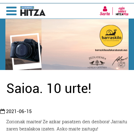
Sartu
Saioa. 10 urte!
2021-06-15
Zorionak maitea! Ze azkar pasatzen den denbora! Jarraitu
zaren bezalakoa izaten. Asko maite zaitugu!