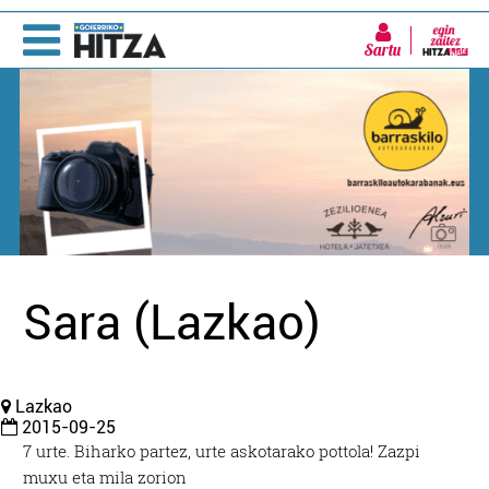
Sartu
Sara (Lazkao)
Lazkao
2015-09-25
7 urte. Biharko partez, urte askotarako pottola! Zazpi
muxu eta mila zorion