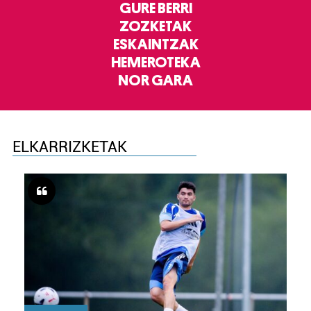
GURE BERRI
ZOZKETAK
ESKAINTZAK
HEMEROTEKA
NOR GARA
ELKARRIZKETAK