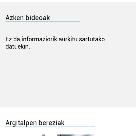
Azken bideoak
Ez da informaziorik aurkitu sartutako
datuekin.
Argitalpen bereziak