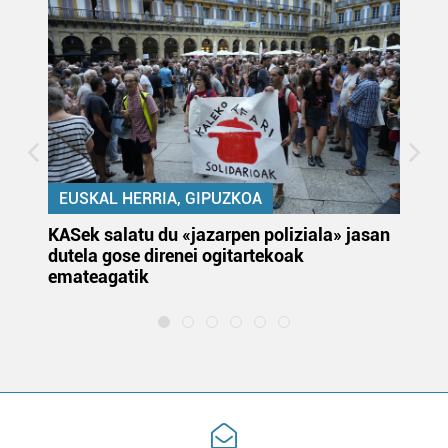
EUSKAL HERRIA, GIPUZKOA
KASek salatu du «jazarpen poliziala» jasan
Pa
dutela gose direnei ogitartekoak
da
emateagatik
«s