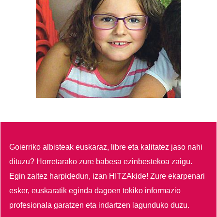
Goierriko albisteak euskaraz, libre eta kalitatez jaso nahi
dituzu?
Horretarako zure babesa ezinbestekoa zaigu.
Egin zaitez harpidedun, izan HITZAkide!
Zure ekarpenari
esker, euskaratik eginda dagoen tokiko informazio
profesionala garatzen eta indartzen lagunduko duzu.