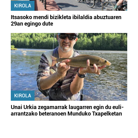
KIROLA
Itsasoko mendi bizikleta ibilaldia abuztuaren
29an egingo dute
KIROLA
Unai Urkia zegamarrak laugarren egin du euli-
arrantzako beteranoen Munduko Txapelketan