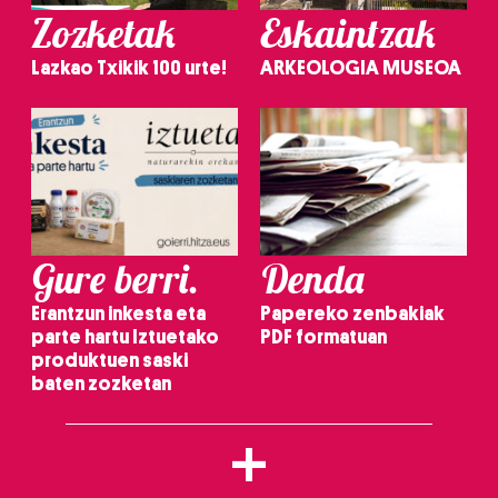
Zozketak
Eskaintzak
Lazkao Txikik 100 urte!
ARKEOLOGIA MUSEOA
Gure berri.
Denda
Erantzun inkesta eta
Papereko zenbakiak
parte hartu Iztuetako
PDF formatuan
produktuen saski
baten zozketan
+