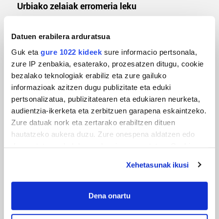
Urbiako zelaiak erromeria leku
Datuen erabilera arduratsua
Guk eta
gure 1022 kideek
sure informacio pertsonala,
zure IP zenbakia, esaterako, prozesatzen ditugu, cookie
bezalako teknologiak erabiliz eta zure gailuko
informazioak azitzen dugu publizitate eta eduki
pertsonalizatua, publizitatearen eta edukiaren neurketa,
audientzia-ikerketa eta zerbitzuen garapena eskaintzeko.
MUSIKA
Zure datuak nork eta zertarako erabiltzen dituen
hautatzeko aukera duzu. Zure onespena aldatzen edo
Odik berria ezagutzeko aukera 'KimiK' eta
deuseztatzen ahal duzu edozein momentutan, Cookie
'Amaaaa!' abestiekin
deklaraziotik edo Privacy triggerean klikatuz.
Xehetasunak ikusi
If you allow, we would also like to:
Collect information about your geographical
Dena onartu
location which can be accurate to within several
meters