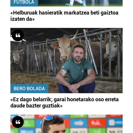
FUTBOLA
«Helburuak hasieratik markatzea beti gaiztoa
izaten da»
BERO BOLADA
«Ez dago belarrik; garai honetarako oso erreta
daude bazter guztiak»