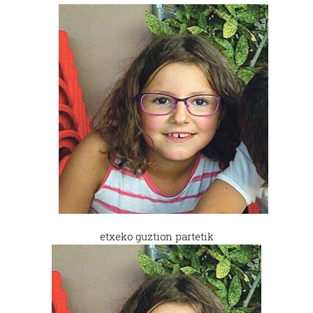
etxeko guztion partetik