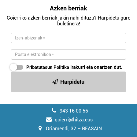
Azken berriak
Goierriko azken berriak jakin nahi dituzu? Harpidetu gure
buletinera!
Pribatutasun Politika
irakurri eta onartzen dut.
Harpidetu
943 16 00 56
goierri@hitza.eus
Oriamendi, 32 – BEASAIN