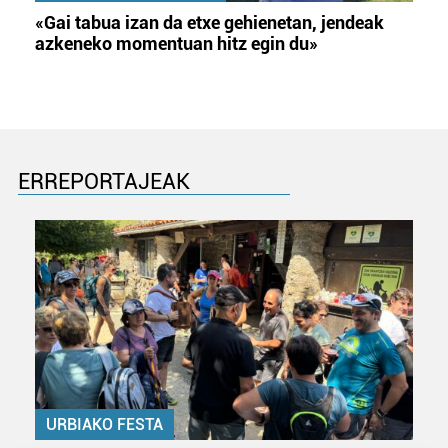
«Gai tabua izan da etxe gehienetan, jendeak
azkeneko momentuan hitz egin du»
ERREPORTAJEAK
URBIAKO FESTA