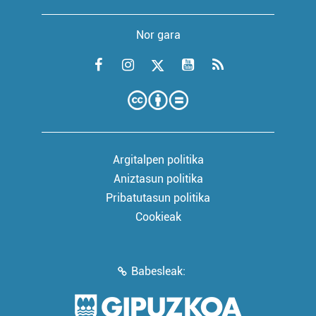
Nor gara
Argitalpen politika
Aniztasun politika
Pribatutasun politika
Cookieak
Babesleak: