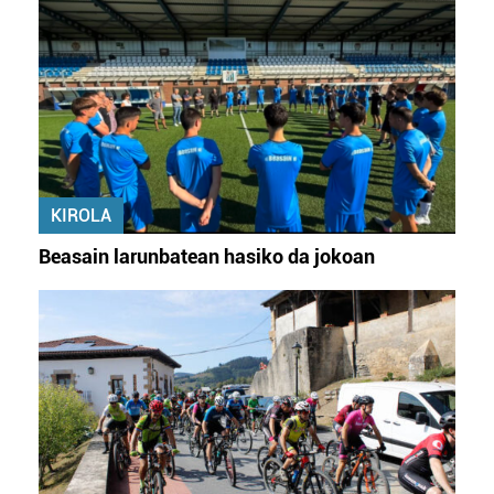
KIROLA
Beasain larunbatean hasiko da jokoan