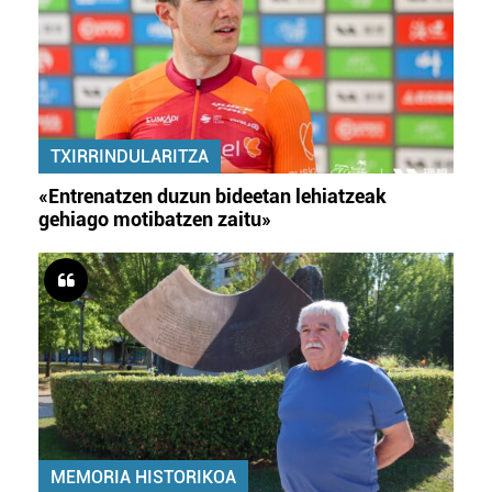
TXIRRINDULARITZA
«Entrenatzen duzun bideetan lehiatzeak
gehiago motibatzen zaitu»
MEMORIA HISTORIKOA