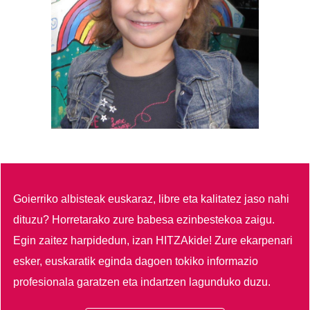
Goierriko albisteak euskaraz, libre eta kalitatez jaso nahi
dituzu?
Horretarako zure babesa ezinbestekoa zaigu.
Egin zaitez harpidedun, izan HITZAkide!
Zure ekarpenari
esker, euskaratik eginda dagoen tokiko informazio
profesionala garatzen eta indartzen lagunduko duzu.