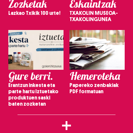
Zozketak
Eskaintzak
Lazkao Txikik 100 urte!
TXAKOLIN MUSEOA-
TXAKOLINGUNEA
Gure berri.
Hemeroteka
Erantzun inkesta eta
Papereko zenbakiak
parte hartu Iztuetako
PDF formatuan
produktuen saski
baten zozketan
+