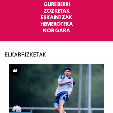
GURE BERRI
ZOZKETAK
ESKAINTZAK
HEMEROTEKA
NOR GARA
ELKARRIZKETAK