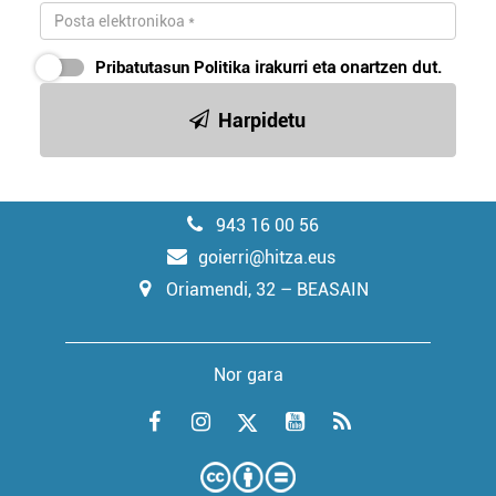
Pribatutasun Politika
irakurri eta onartzen dut.
Harpidetu
943 16 00 56
goierri@hitza.eus
Oriamendi, 32 – BEASAIN
Nor gara