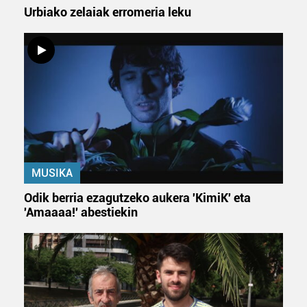
Urbiako zelaiak erromeria leku
MUSIKA
Odik berria ezagutzeko aukera 'KimiK' eta
'Amaaaa!' abestiekin