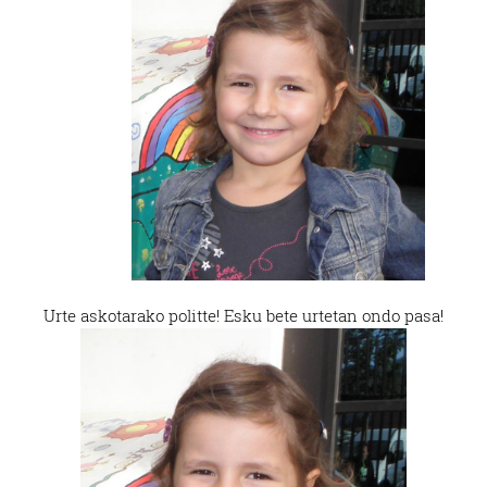
Urte askotarako politte! Esku bete urtetan ondo pasa!