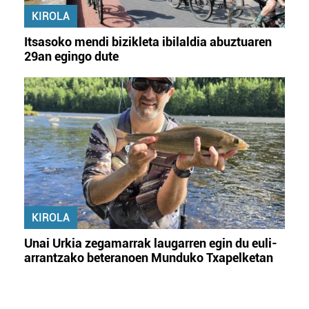
KIROLA
Itsasoko mendi bizikleta ibilaldia abuztuaren
29an egingo dute
KIROLA
Unai Urkia zegamarrak laugarren egin du euli-
arrantzako beteranoen Munduko Txapelketan