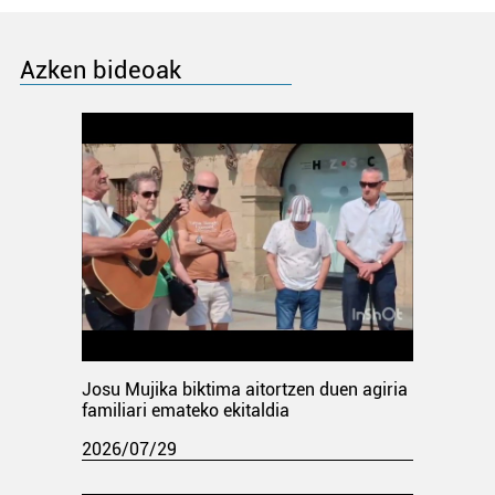
Azken bideoak
Josu Mujika biktima aitortzen duen agiria
familiari emateko ekitaldia
2026/07/29