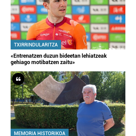
TXIRRINDULARITZA
«Entrenatzen duzun bideetan lehiatzeak
gehiago motibatzen zaitu»
MEMORIA HISTORIKOA