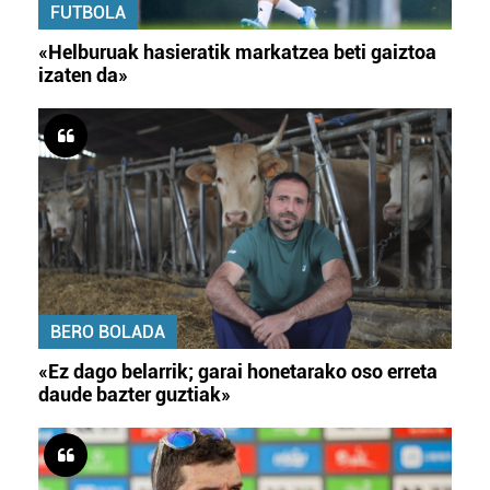
FUTBOLA
«Helburuak hasieratik markatzea beti gaiztoa
izaten da»
BERO BOLADA
«Ez dago belarrik; garai honetarako oso erreta
daude bazter guztiak»