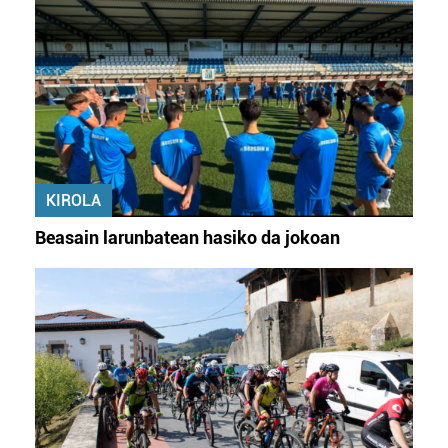
Bazkide batzuek ez dizute baimenik eskatzen, eta beren
interes komertzial legitimoetan babesten dira. Ikusi gure
bazkideen zerrenda, beren ustez zein helburutarako
duten interes legitimoa eta horren aurka nola egin
dezakezun ikusteko.
Lortu zure datu pertsonalak prozesatzeko moduari
KIROLA
buruzko informazio gehiago eta ezarri zure lehentasunak
datuen atalean. Edozein unetan alda edo ken dezakezu
Beasain larunbatean hasiko da jokoan
zure baimena Cookieen adierazpenean.
Webgune honek cookie propioak eta hirugarrenen cookie-
fitxategiak erabiltzen ditu. Zure esperientzia eta
zerbitzuak hobetzeko asmoz, cookie teknologiaz
baliatzen gara. Ohar hau onartuz gero, teknologia hori
erabiltzeko baimen esplizitua ematen diguzu.
Gehiago
irakurri