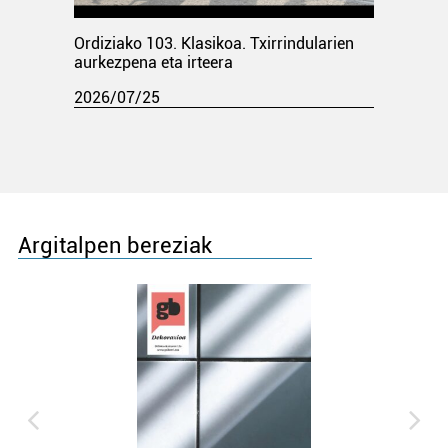
Ordiziako 103. Klasikoa. Txirrindularien
aurkezpena eta irteera
2026/07/25
Argitalpen bereziak