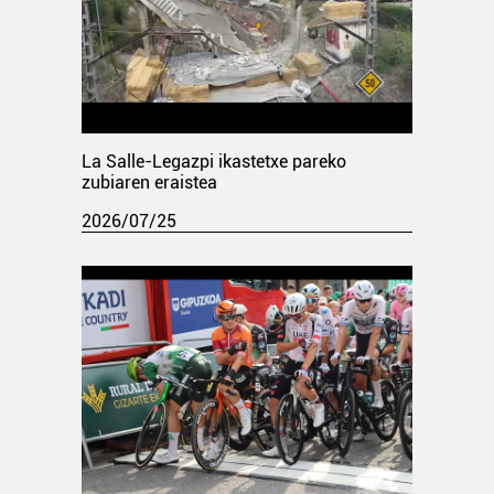
La Salle-Legazpi ikastetxe pareko
zubiaren eraistea
2026/07/25