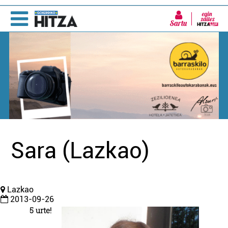
Sartu
Sara (Lazkao)
Lazkao
2013-09-26
5 urte!