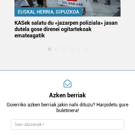
EUSKAL HERRIA, GIPUZKOA
KASek salatu du «jazarpen poliziala» jasan
Pa
dutela gose direnei ogitartekoak
da
emateagatik
«s
Azken berriak
Goierriko azken berriak jakin nahi dituzu? Harpidetu gure
buletinera!