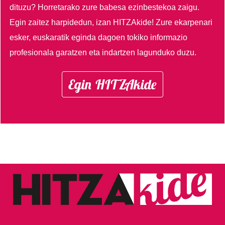
dituzu?
Horretarako zure babesa ezinbestekoa zaigu.
Egin zaitez harpidedun, izan HITZAkide!
Zure ekarpenari
esker, euskaratik eginda dagoen tokiko informazio
profesionala garatzen eta indartzen lagunduko duzu.
Egin HITZAkide