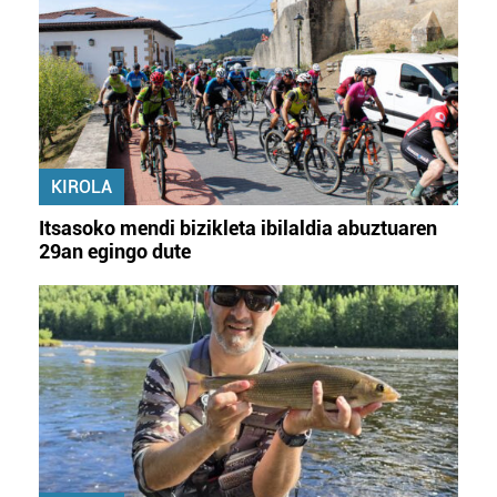
KIROLA
Itsasoko mendi bizikleta ibilaldia abuztuaren
29an egingo dute