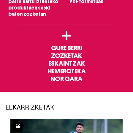
parte hartu Iztuetako
PDF formatuan
produktuen saski
baten zozketan
+
GURE BERRI
ZOZKETAK
ESKAINTZAK
HEMEROTEKA
NOR GARA
ELKARRIZKETAK