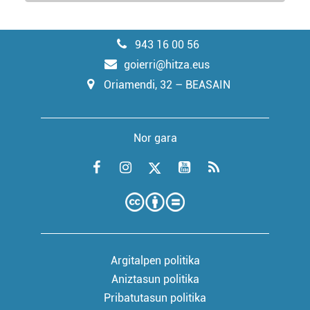
943 16 00 56
goierri@hitza.eus
Oriamendi, 32 – BEASAIN
Nor gara
Argitalpen politika
Aniztasun politika
Pribatutasun politika