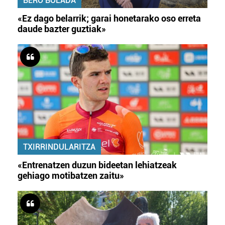
BERO BOLADA
«Ez dago belarrik; garai honetarako oso erreta
daude bazter guztiak»
TXIRRINDULARITZA
«Entrenatzen duzun bideetan lehiatzeak
gehiago motibatzen zaitu»