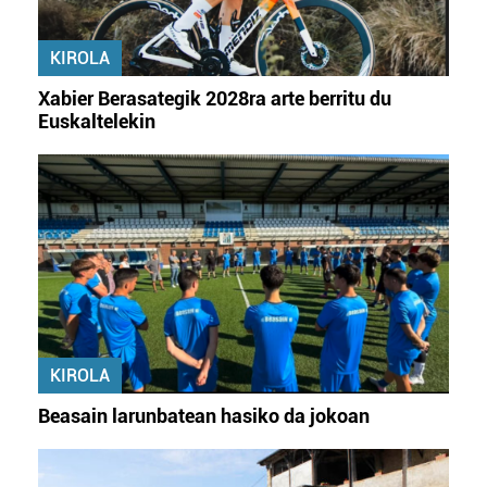
Webgune honek cookie propioak eta hirugarrenen cookie-
fitxategiak erabiltzen ditu. Zure esperientzia eta
zerbitzuak hobetzeko asmoz, cookie teknologiaz
KIROLA
baliatzen gara. Ohar hau onartuz gero, teknologia hori
Xabier Berasategik 2028ra arte berritu du
erabiltzeko baimen esplizitua ematen diguzu.
Gehiago
Euskaltelekin
irakurri
KIROLA
Beasain larunbatean hasiko da jokoan