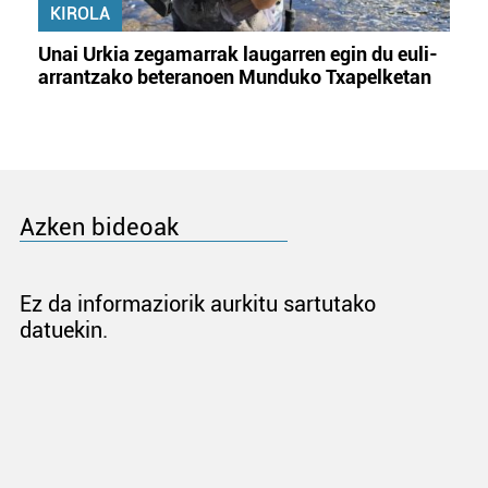
KIROLA
Unai Urkia zegamarrak laugarren egin du euli-
arrantzako beteranoen Munduko Txapelketan
Azken bideoak
Ez da informaziorik aurkitu sartutako
datuekin.