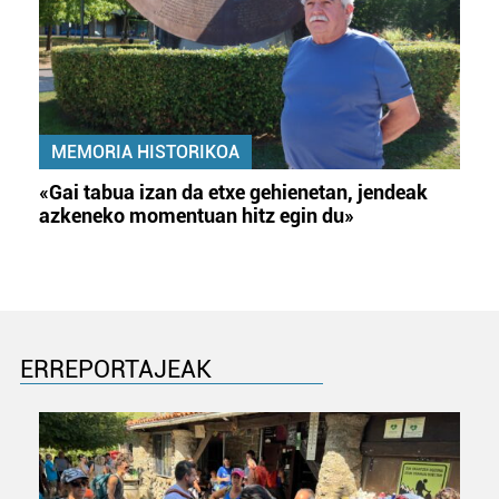
MEMORIA HISTORIKOA
«Gai tabua izan da etxe gehienetan, jendeak
azkeneko momentuan hitz egin du»
ERREPORTAJEAK