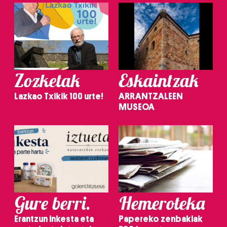
Zozketak
Eskaintzak
Lazkao Txikik 100 urte!
ARRANTZALEEN
MUSEOA
Gure berri.
Hemeroteka
Erantzun inkesta eta
Papereko zenbakiak