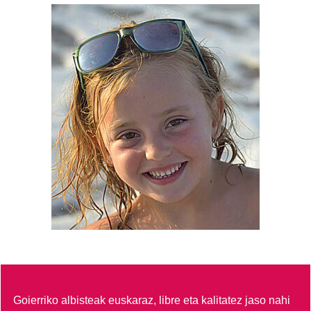
Goierriko albisteak euskaraz, libre eta kalitatez jaso nahi