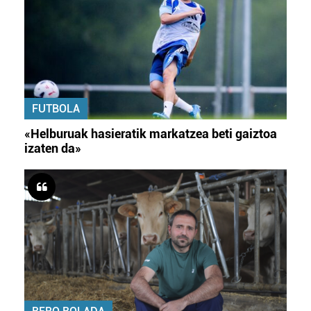
FUTBOLA
«Helburuak hasieratik markatzea beti gaiztoa
izaten da»