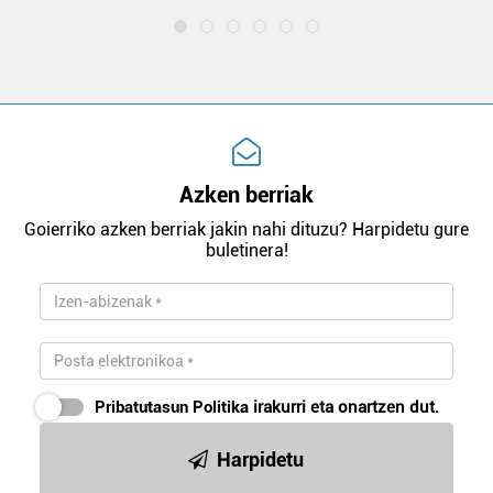
Azken berriak
Goierriko azken berriak jakin nahi dituzu? Harpidetu gure
buletinera!
Pribatutasun Politika
irakurri eta onartzen dut.
Harpidetu