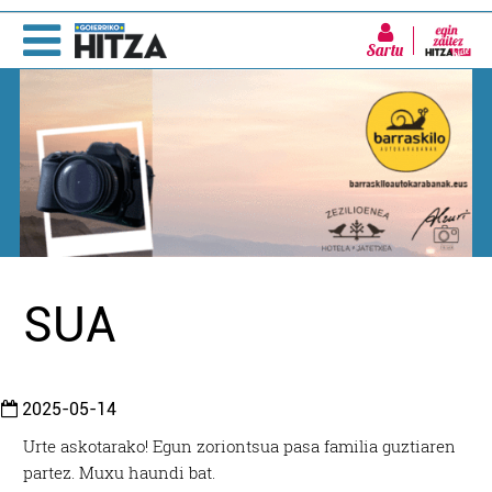
Sartu
SUA
2025-05-14
Urte askotarako! Egun zoriontsua pasa familia guztiaren
partez. Muxu haundi bat.