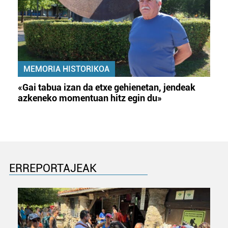
MEMORIA HISTORIKOA
«Gai tabua izan da etxe gehienetan, jendeak
azkeneko momentuan hitz egin du»
ERREPORTAJEAK