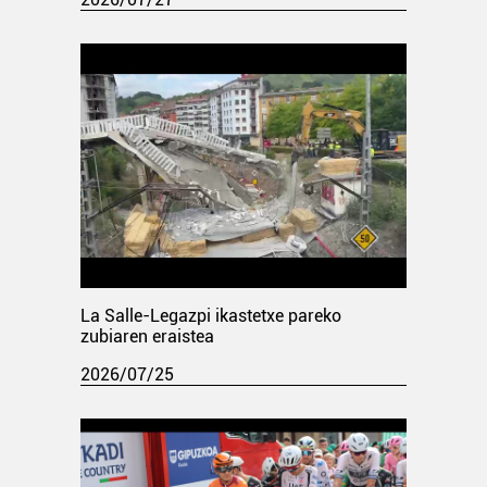
La Salle-Legazpi ikastetxe pareko
zubiaren eraistea
2026/07/25