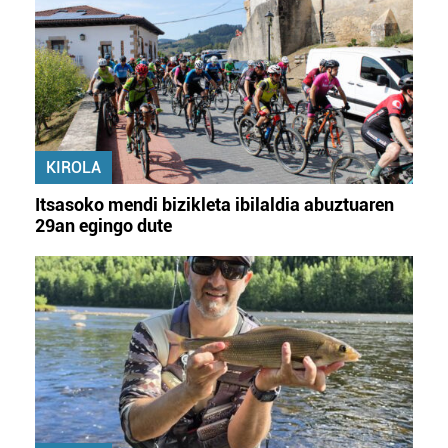
Lortu zure datu pertsonalak prozesatzeko moduari
buruzko informazio gehiago eta ezarri zure lehentasunak
datuen atalean. Edozein unetan alda edo ken dezakezu
zure baimena Cookieen adierazpenean.
Webgune honek cookie propioak eta hirugarrenen cookie-
KIROLA
fitxategiak erabiltzen ditu. Zure esperientzia eta
zerbitzuak hobetzeko asmoz, cookie teknologiaz
Itsasoko mendi bizikleta ibilaldia abuztuaren
baliatzen gara. Ohar hau onartuz gero, teknologia hori
29an egingo dute
erabiltzeko baimen esplizitua ematen diguzu.
Gehiago
irakurri