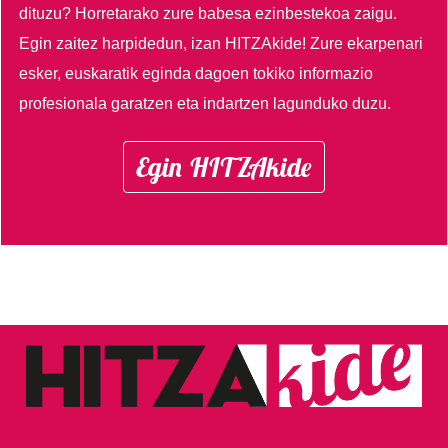
dituzu?
Horretarako zure babesa ezinbestekoa zaigu.
Egin zaitez harpidedun, izan HITZAkide!
Zure ekarpenari
esker, euskaratik eginda dagoen tokiko informazio
profesionala garatzen eta indartzen lagunduko duzu.
Egin HITZAkide