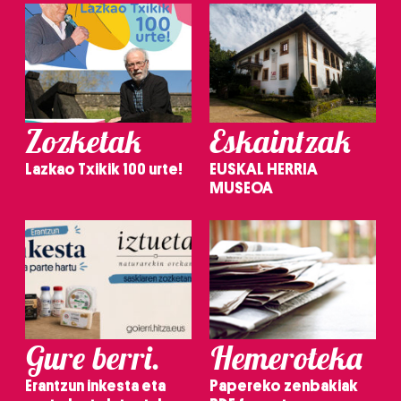
Zozketak
Eskaintzak
Lazkao Txikik 100 urte!
EUSKAL HERRIA
MUSEOA
Gure berri.
Hemeroteka
Erantzun inkesta eta
Papereko zenbakiak