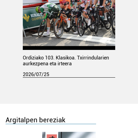
Ordiziako 103. Klasikoa. Txirrindularien
aurkezpena eta irteera
2026/07/25
Argitalpen bereziak