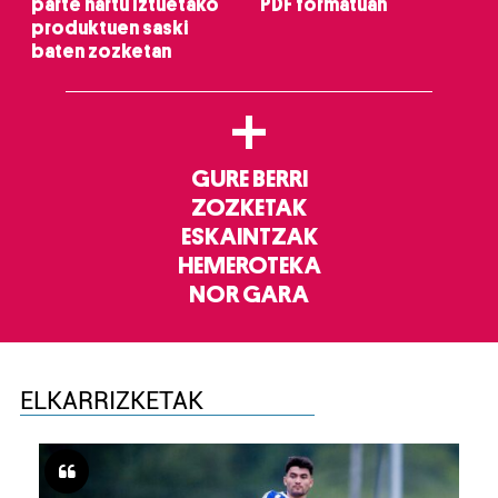
parte hartu Iztuetako
PDF formatuan
produktuen saski
baten zozketan
+
GURE BERRI
ZOZKETAK
ESKAINTZAK
HEMEROTEKA
NOR GARA
ELKARRIZKETAK