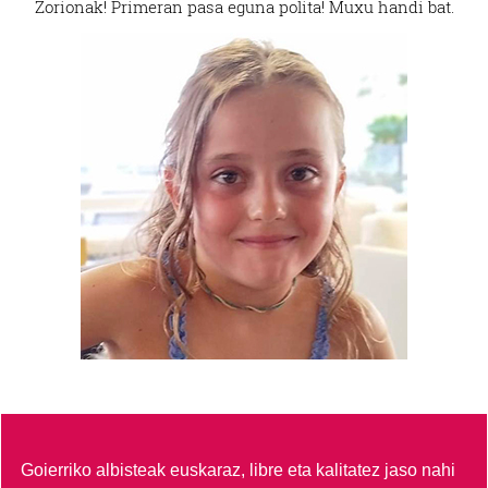
Zorionak! Primeran pasa eguna polita! Muxu handi bat.
Goierriko albisteak euskaraz, libre eta kalitatez jaso nahi