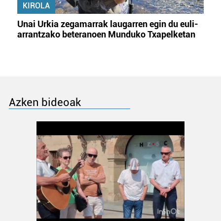
KIROLA
Unai Urkia zegamarrak laugarren egin du euli-
arrantzako beteranoen Munduko Txapelketan
Azken bideoak