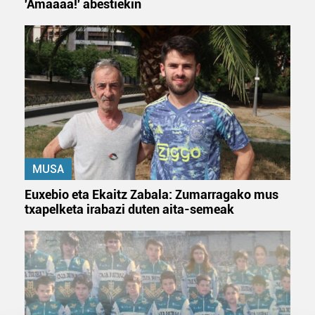
'Amaaaa!' abestiekin
MUSA
Euxebio eta Ekaitz Zabala: Zumarragako mus
txapelketa irabazi duten aita-semeak