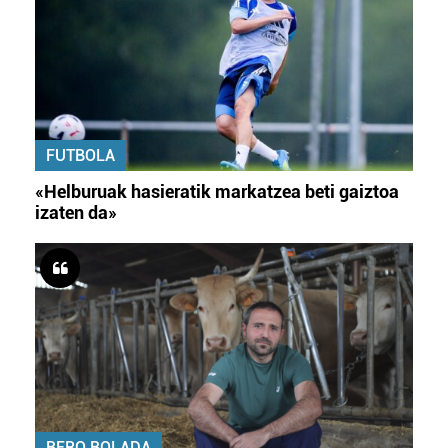
FUTBOLA
«Helburuak hasieratik markatzea beti gaiztoa
izaten da»
BERO BOLADA