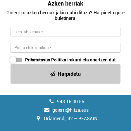
Azken berriak
Goierriko azken berriak jakin nahi dituzu? Harpidetu gure
buletinera!
Pribatutasun Politika
irakurri eta onartzen dut.
Harpidetu
943 16 00 56
goierri@hitza.eus
Oriamendi, 32 – BEASAIN