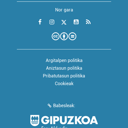
Nor gara
Argitalpen politika
Aniztasun politika
Pribatutasun politika
Cookieak
Babesleak: