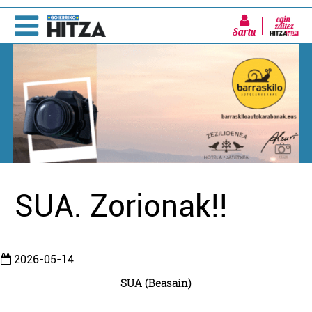
Sartu
SUA. Zorionak!!
2026-05-14
SUA (Beasain)