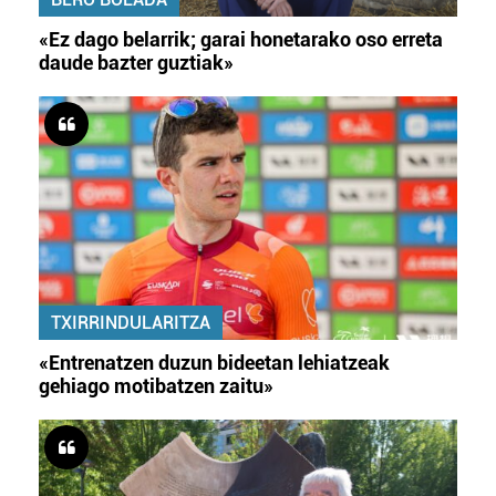
«Ez dago belarrik; garai honetarako oso erreta
daude bazter guztiak»
TXIRRINDULARITZA
«Entrenatzen duzun bideetan lehiatzeak
gehiago motibatzen zaitu»