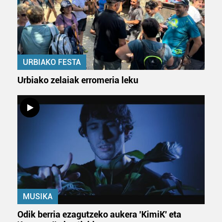
URBIAKO FESTA
Urbiako zelaiak erromeria leku
MUSIKA
Odik berria ezagutzeko aukera 'KimiK' eta