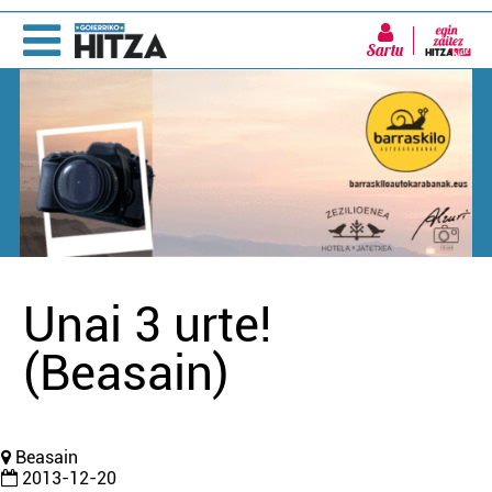
Sartu
Unai 3 urte!
(Beasain)
Beasain
2013-12-20