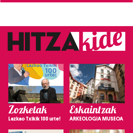
Zozketak
Eskaintzak
Lazkao Txikik 100 urte!
ARKEOLOGIA MUSEOA