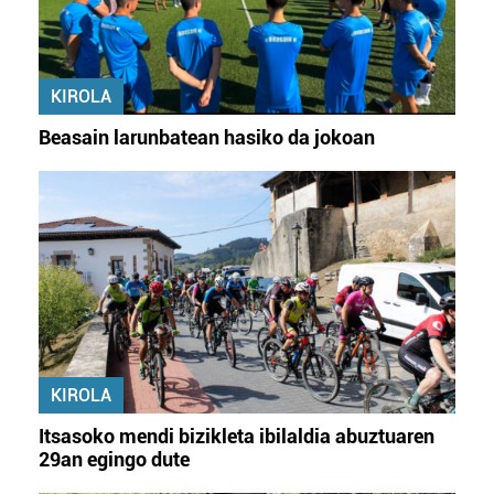
KIROLA
Beasain larunbatean hasiko da jokoan
KIROLA
Itsasoko mendi bizikleta ibilaldia abuztuaren
29an egingo dute