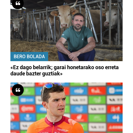
BERO BOLADA
«Ez dago belarrik; garai honetarako oso erreta
daude bazter guztiak»