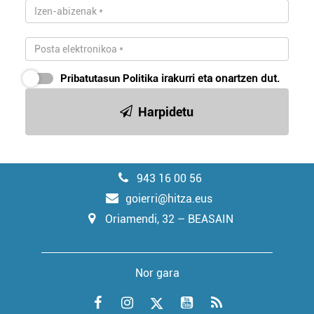
Pribatutasun Politika
irakurri eta onartzen dut.
Harpidetu
943 16 00 56
goierri@hitza.eus
Oriamendi, 32 – BEASAIN
Nor gara