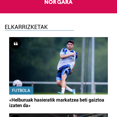
NOR GARA
ELKARRIZKETAK
FUTBOLA
«Helburuak hasieratik markatzea beti gaiztoa
izaten da»