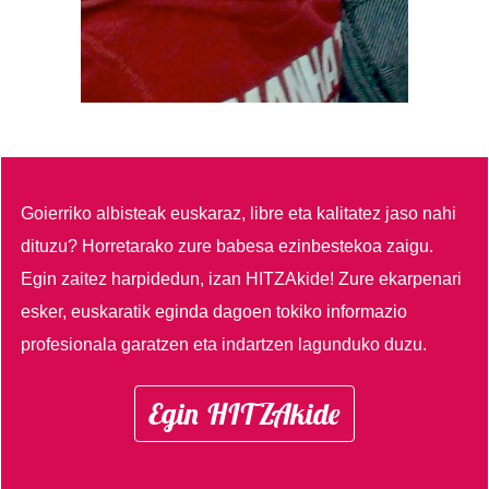
Goierriko albisteak euskaraz, libre eta kalitatez jaso nahi
dituzu?
Horretarako zure babesa ezinbestekoa zaigu.
Egin zaitez harpidedun, izan HITZAkide!
Zure ekarpenari
esker, euskaratik eginda dagoen tokiko informazio
profesionala garatzen eta indartzen lagunduko duzu.
Egin HITZAkide