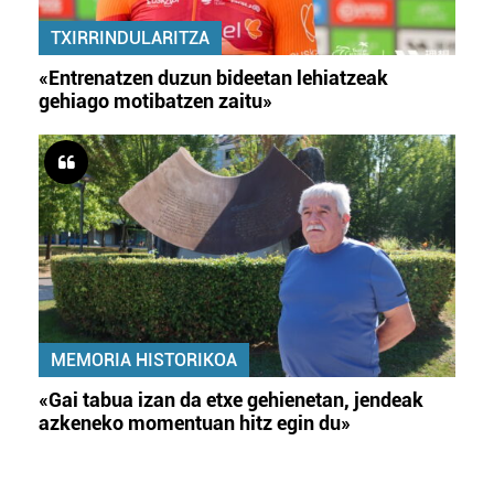
TXIRRINDULARITZA
«Entrenatzen duzun bideetan lehiatzeak
gehiago motibatzen zaitu»
MEMORIA HISTORIKOA
«Gai tabua izan da etxe gehienetan, jendeak
azkeneko momentuan hitz egin du»