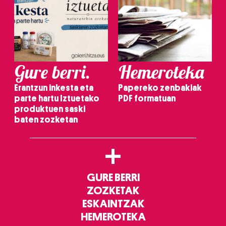
Gure berri.
Hemeroteka
Erantzun inkesta eta
Papereko zenbakiak
parte hartu Iztuetako
PDF formatuan
produktuen saski
baten zozketan
+
GURE BERRI
ZOZKETAK
ESKAINTZAK
HEMEROTEKA