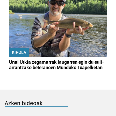
KIROLA
Unai Urkia zegamarrak laugarren egin du euli-
arrantzako beteranoen Munduko Txapelketan
Azken bideoak