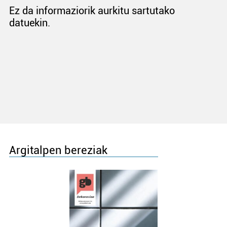
Ez da informaziorik aurkitu sartutako
datuekin.
Argitalpen bereziak