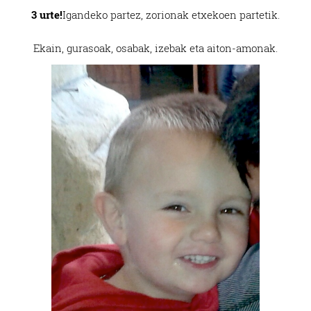
3 urte!
Igandeko partez, zorionak etxekoen partetik.
Ekain, gurasoak, osabak, izebak eta aiton-amonak.