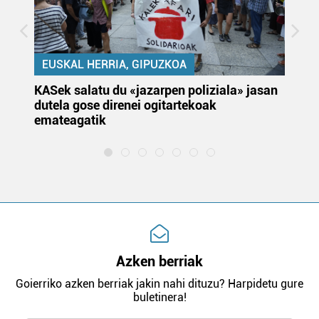
EUSKAL HERRIA, GIPUZKOA
KASek salatu du «jazarpen poliziala» jasan
Pa
dutela gose direnei ogitartekoak
da
emateagatik
«s
Azken berriak
Goierriko azken berriak jakin nahi dituzu? Harpidetu gure
buletinera!