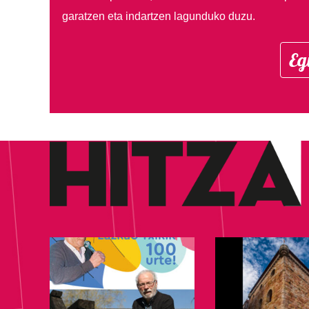
garatzen eta indartzen lagunduko duzu.
Eg