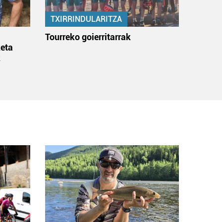
TXIRRINDULARITZA
:
Tourreko goierritarrak
eta
k