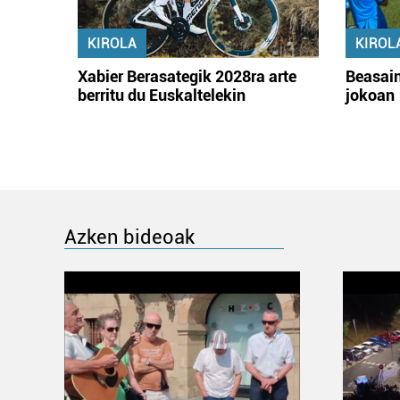
KIROLA
KIROL
Xabier Berasategik 2028ra arte
Beasain
berritu du Euskaltelekin
jokoan
Azken bideoak