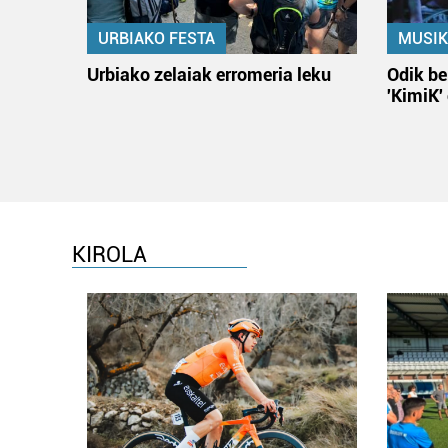
URBIAKO FESTA
MUSIK
Urbiako zelaiak erromeria leku
Odik be
'KimiK'
KIROLA