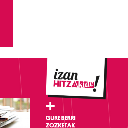
+
GURE BERRI
ZOZKETAK