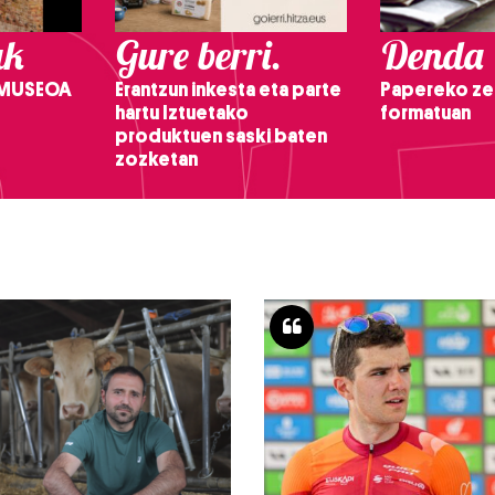
ak
Gure berri.
Denda
 MUSEOA
Erantzun inkesta eta parte
Papereko ze
hartu Iztuetako
formatuan
produktuen saski baten
zozketan