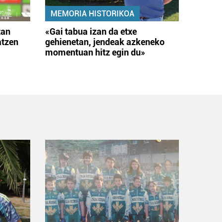
MEMORIA HISTORIKOA
tan
«Gai tabua izan da etxe
atzen
gehienetan, jendeak azkeneko
momentuan hitz egin du»