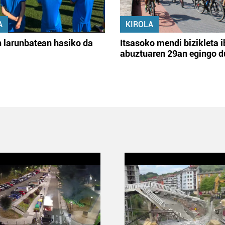
A
KIROLA
 larunbatean hasiko da
Itsasoko mendi bizikleta i
abuztuaren 29an egingo d