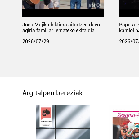
Josu Mujika biktima aitortzen duen
Papera e
agiria familiari emateko ekitaldia
kamioi b
2026/07/29
2026/07
Argitalpen bereziak