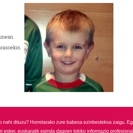
gunean.
urasoekin.
so nahi dituzu?
Horretarako zure babesa ezinbestekoa zaigu. Eg
i esker, euskaratik eginda dagoen tokiko informazio profesiona