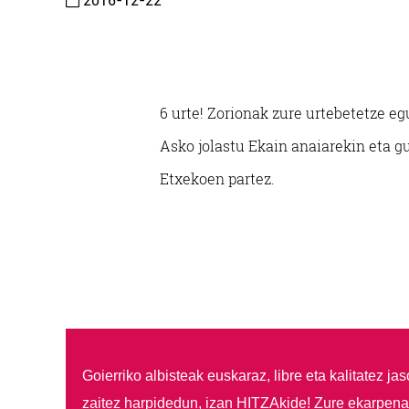
2016-12-22
6 urte! Zorionak zure urtebetetze e
Asko jolastu Ekain anaiarekin eta g
Etxekoen partez.
Goierriko albisteak euskaraz, libre eta kalitatez ja
zaitez harpidedun, izan HITZAkide!
Zure ekarpenar