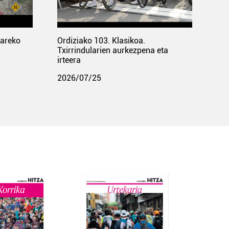
pareko
Ordiziako 103. Klasikoa.
Txirrindularien aurkezpena eta
irteera
2026/07/25