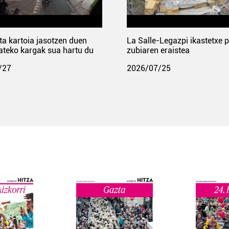
ta kartoia jasotzen duen
La Salle-Legazpi ikastetxe 
ateko kargak sua hartu du
zubiaren eraistea
/27
2026/07/25