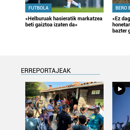
FUTBOLA
BERO 
«Helburuak hasieratik markatzea
«Ez dag
beti gaiztoa izaten da»
honetar
bazter 
ERREPORTAJEAK