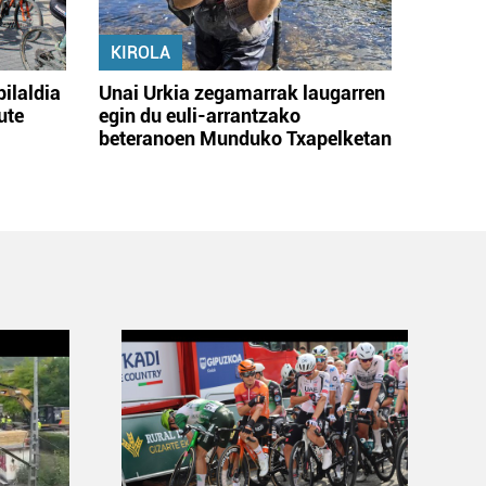
KIROLA
bilaldia
Unai Urkia zegamarrak laugarren
ute
egin du euli-arrantzako
beteranoen Munduko Txapelketan