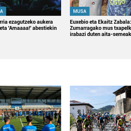
A
MUSA
rria ezagutzeko aukera
Euxebio eta Ekaitz Zabala
 eta 'Amaaaa!' abestiekin
Zumarragako mus txapelk
irabazi duten aita-semea