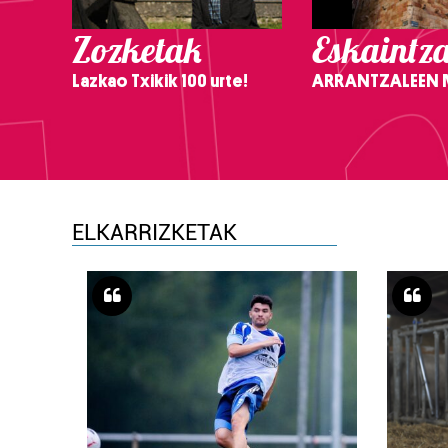
Zozketak
Eskaintz
Lazkao Txikik 100 urte!
ARRANTZALEEN
ELKARRIZKETAK