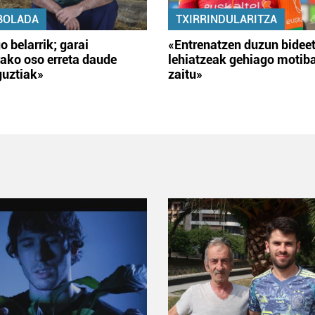
BOLADA
TXIRRINDULARITZA
o belarrik; garai
«Entrenatzen duzun bidee
ako oso erreta daude
lehiatzeak gehiago motib
guztiak»
zaitu»