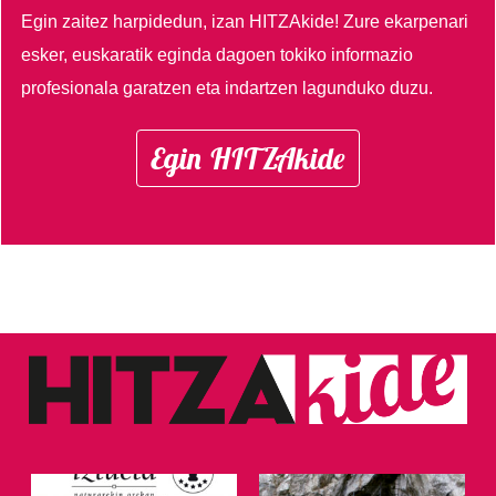
Egin zaitez harpidedun, izan HITZAkide!
Zure ekarpenari
esker, euskaratik eginda dagoen tokiko informazio
profesionala garatzen eta indartzen lagunduko duzu.
Egin HITZAkide