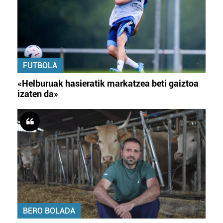
FUTBOLA
«Helburuak hasieratik markatzea beti gaiztoa
izaten da»
BERO BOLADA