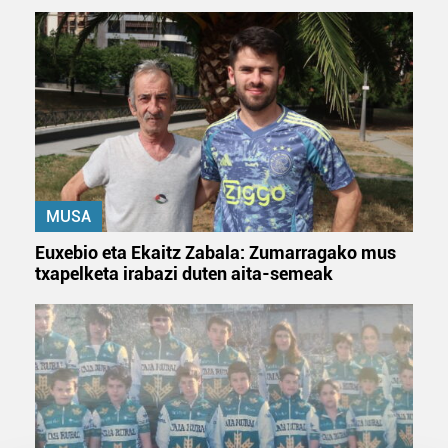
MUSA
Euxebio eta Ekaitz Zabala: Zumarragako mus
txapelketa irabazi duten aita-semeak