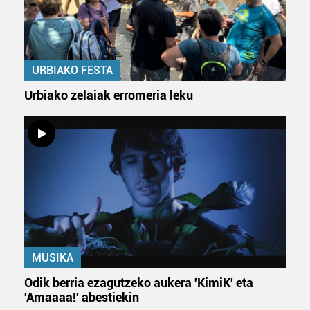
URBIAKO FESTA
Urbiako zelaiak erromeria leku
MUSIKA
Odik berria ezagutzeko aukera 'KimiK' eta
'Amaaaa!' abestiekin