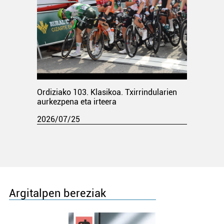
Ordiziako 103. Klasikoa. Txirrindularien
aurkezpena eta irteera
2026/07/25
Argitalpen bereziak