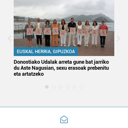
EUSKAL HERRIA, GIPUZKOA
Donostiako Udalak arreta gune bat jarriko
Ur
du Aste Nagusian, sexu erasoak prebenitu
es
eta artatzeko
lu