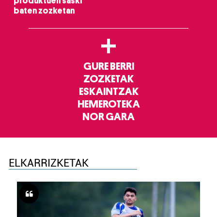
produktuen saski
baten zozketan
+
GURE BERRI
ZOZKETAK
ESKAINTZAK
HEMEROTEKA
NOR GARA
ELKARRIZKETAK