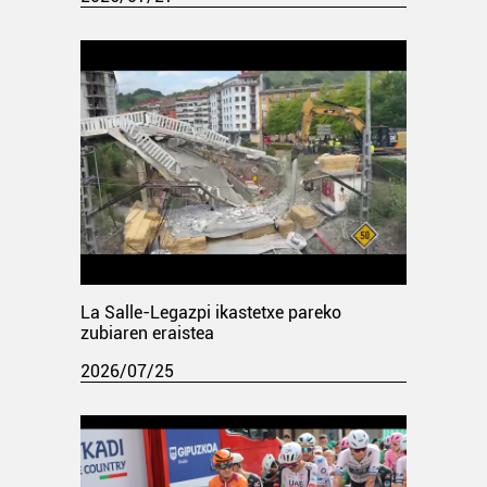
La Salle-Legazpi ikastetxe pareko
zubiaren eraistea
2026/07/25