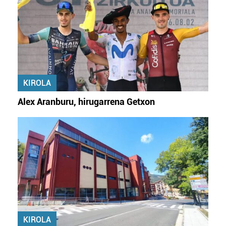
Lortu zure datu pertsonalak prozesatzeko moduari
buruzko informazio gehiago eta ezarri zure lehentasunak
datuen atalean. Edozein unetan alda edo ken dezakezu
zure baimena Cookieen adierazpenean.
Webgune honek cookie propioak eta hirugarrenen cookie-
KIROLA
fitxategiak erabiltzen ditu. Zure esperientzia eta
zerbitzuak hobetzeko asmoz, cookie teknologiaz
Alex Aranburu, hirugarrena Getxon
baliatzen gara. Ohar hau onartuz gero, teknologia hori
erabiltzeko baimen esplizitua ematen diguzu.
Gehiago
irakurri
KIROLA