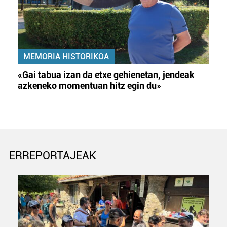
MEMORIA HISTORIKOA
«Gai tabua izan da etxe gehienetan, jendeak
azkeneko momentuan hitz egin du»
ERREPORTAJEAK