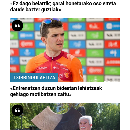
«Ez dago belarrik; garai honetarako oso erreta
daude bazter guztiak»
TXIRRINDULARITZA
«Entrenatzen duzun bideetan lehiatzeak
gehiago motibatzen zaitu»