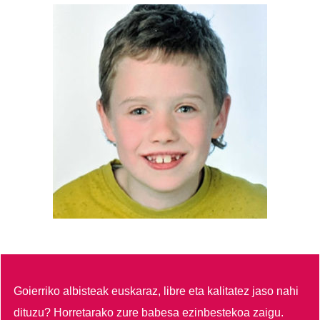
Goierriko albisteak euskaraz, libre eta kalitatez jaso nahi
dituzu?
Horretarako zure babesa ezinbestekoa zaigu.