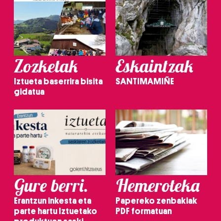
Zozketak
Eskaintzak
Iztueta baserrira bisita
SANTIMAMIÑE
gidatua
Gure berri.
Hemeroteka
Erantzun inkesta eta
Papereko zenbakiak
parte hartu Iztuetako
PDF formatuan