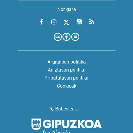
Nor gara
Argitalpen politika
Aniztasun politika
Pribatutasun politika
Cookieak
Babesleak: