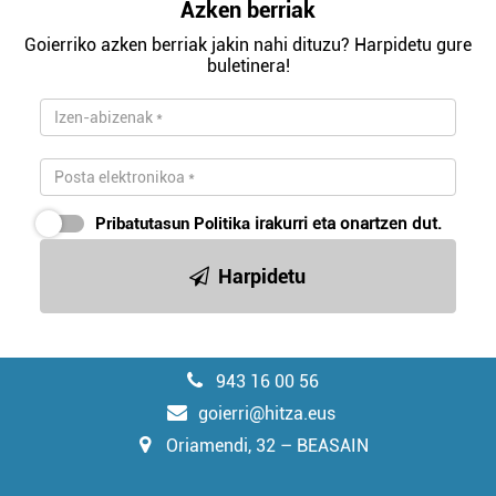
Azken berriak
Goierriko azken berriak jakin nahi dituzu? Harpidetu gure
buletinera!
Pribatutasun Politika
irakurri eta onartzen dut.
Harpidetu
943 16 00 56
goierri@hitza.eus
Oriamendi, 32 – BEASAIN