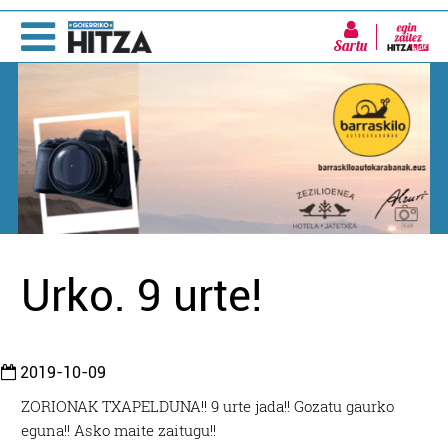
Sartu
Urko. 9 urte!
2019-10-09
ZORIONAK TXAPELDUNA!! 9 urte jada!! Gozatu gaurko
eguna!! Asko maite zaitugu!!