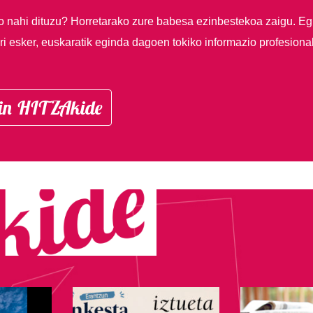
so nahi dituzu?
Horretarako zure babesa ezinbestekoa zaigu. Eg
i esker, euskaratik eginda dagoen tokiko informazio profesiona
in HITZAkide