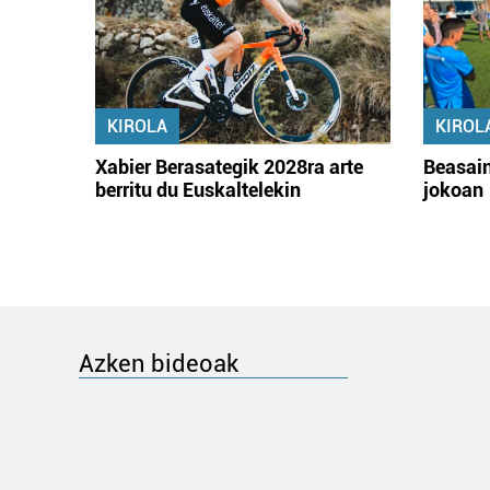
KIROLA
KIROL
Xabier Berasategik 2028ra arte
Beasain
berritu du Euskaltelekin
jokoan
Azken bideoak