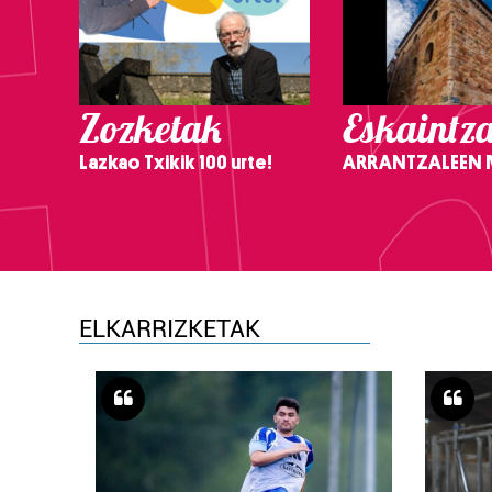
Zozketak
Eskaintz
Lazkao Txikik 100 urte!
ARRANTZALEEN
ELKARRIZKETAK