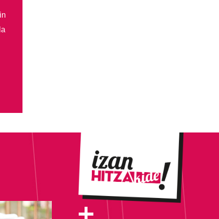
in
la
+