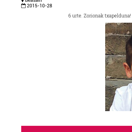
Beasain
2015-10-28
6 urte. Zorionak txapelduna!