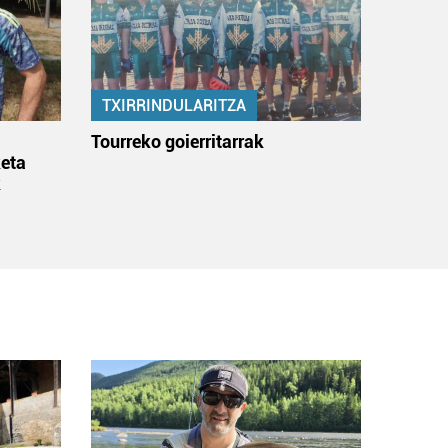
TXIRRINDULARITZA
:
Tourreko goierritarrak
eta
k