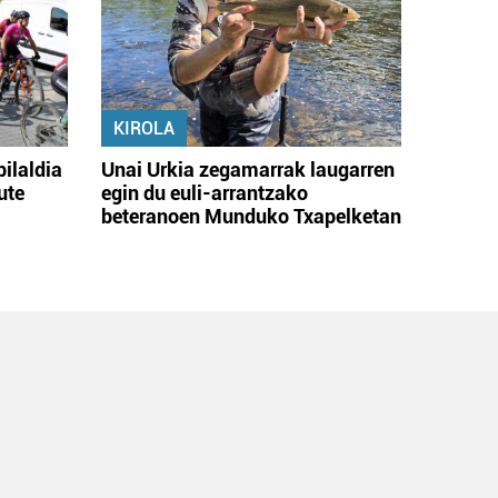
KIROLA
bilaldia
Unai Urkia zegamarrak laugarren
ute
egin du euli-arrantzako
beteranoen Munduko Txapelketan