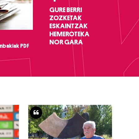
GURE BERRI
ZOZKETAK
ESKAINTZAK
HEMEROTEKA
NOR GARA
nbakiak PDF