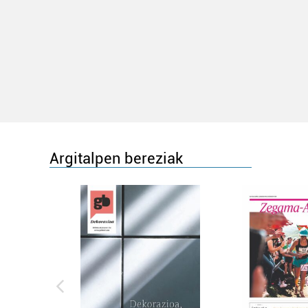
Argitalpen bereziak