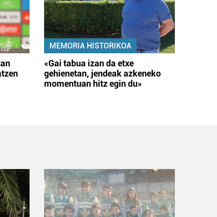
MEMORIA HISTORIKOA
tan
«Gai tabua izan da etxe
atzen
gehienetan, jendeak azkeneko
momentuan hitz egin du»