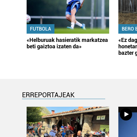
FUTBOLA
BERO 
«Helburuak hasieratik markatzea
«Ez dag
beti gaiztoa izaten da»
honetar
bazter 
ERREPORTAJEAK