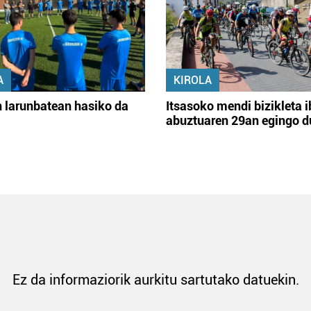
A
KIROLA
 larunbatean hasiko da
Itsasoko mendi bizikleta i
abuztuaren 29an egingo d
Ez da informaziorik aurkitu sartutako datuekin.