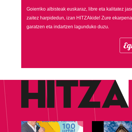
Goierriko albisteak euskaraz, libre eta kalitatez ja
zaitez harpidedun, izan HITZAkide!
Zure ekarpenar
garatzen eta indartzen lagunduko duzu.
Eg