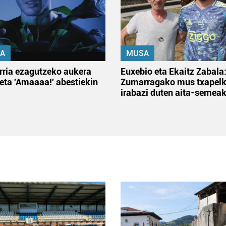
A
MUSA
rria ezagutzeko aukera
Euxebio eta Ekaitz Zabala
 eta 'Amaaaa!' abestiekin
Zumarragako mus txapelk
irabazi duten aita-semea