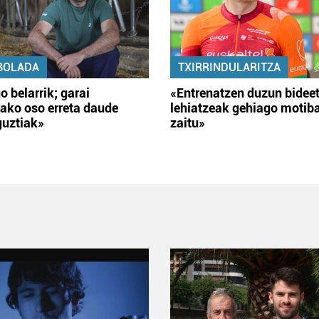
BOLADA
TXIRRINDULARITZA
o belarrik; garai
«Entrenatzen duzun bidee
ako oso erreta daude
lehiatzeak gehiago motib
guztiak»
zaitu»