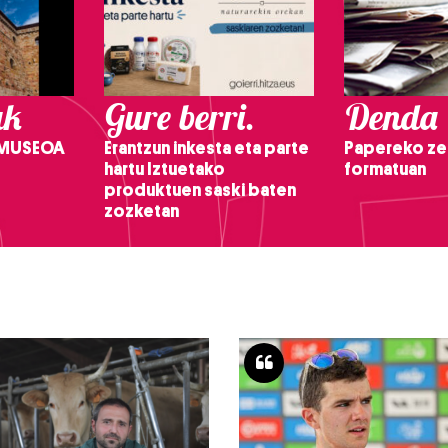
ak
Gure berri.
Denda
 MUSEOA
Erantzun inkesta eta parte
Papereko ze
hartu Iztuetako
formatuan
produktuen saski baten
zozketan